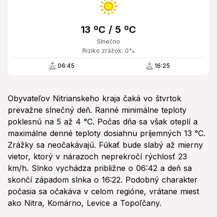
13 ºC / 5 ºC
Slnečno
Riziko zrážok: 0%
06:45
16:25
Obyvateľov Nitrianskeho kraja čaká vo štvrtok
prevažne slnečný deň. Ranné minimálne teploty
poklesnú na 5 až 4 °C. Počas dňa sa však oteplí a
maximálne denné teploty dosiahnu príjemných 13 °C.
Zrážky sa neočakávajú. Fúkať bude slabý až mierny
vietor, ktorý v nárazoch neprekročí rýchlosť 23
km/h. Slnko vychádza približne o 06:42 a deň sa
skončí západom slnka o 16:22. Podobný charakter
počasia sa očakáva v celom regióne, vrátane miest
ako Nitra, Komárno, Levice a Topoľčany.