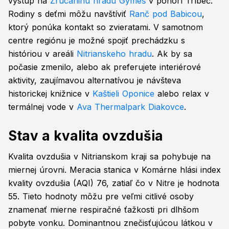
výstup na
Zrúcaninu hradu Gýmeš
v pohorí Tríbeč.
Rodiny s deťmi môžu navštíviť
Ranč pod Babicou
,
ktorý ponúka kontakt so zvieratami. V samotnom
centre regiónu je možné spojiť prechádzku s
históriou v areáli
Nitrianskeho hradu
. Ak by sa
počasie zmenilo, alebo ak preferujete interiérové
aktivity, zaujímavou alternatívou je návšteva
historickej knižnice v
Kaštieli Oponice
alebo relax v
termálnej vode v
Ava Thermalpark Diakovce
.
Stav a kvalita ovzdušia
Kvalita ovzdušia v Nitrianskom kraji sa pohybuje na
miernej úrovni. Meracia stanica v Komárne hlási index
kvality ovzdušia (AQI) 76, zatiaľ čo v Nitre je hodnota
55. Tieto hodnoty môžu pre veľmi citlivé osoby
znamenať mierne respiračné ťažkosti pri dlhšom
pobyte vonku. Dominantnou znečisťujúcou látkou v