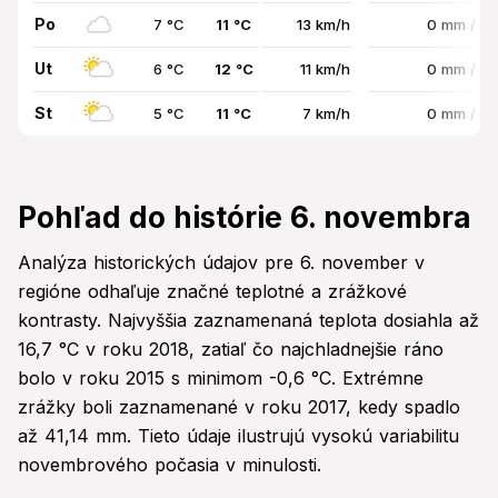
Po
7 °C
11 °C
13 km/h
0 mm / 0
Ut
6 °C
12 °C
11 km/h
0 mm / 0
St
5 °C
11 °C
7 km/h
0 mm / 0
Pohľad do histórie 6. novembra
Analýza historických údajov pre 6. november v
regióne odhaľuje značné teplotné a zrážkové
kontrasty. Najvyššia zaznamenaná teplota dosiahla až
16,7 °C v roku 2018, zatiaľ čo najchladnejšie ráno
bolo v roku 2015 s minimom -0,6 °C. Extrémne
zrážky boli zaznamenané v roku 2017, kedy spadlo
až 41,14 mm. Tieto údaje ilustrujú vysokú variabilitu
novembrového počasia v minulosti.