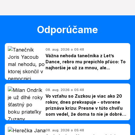
Odporúčame
08. aug. 2026 o 05:48
Vážna nehoda tanečníka z Let’s
Dance, rebro mu prepichlo pľúco: To
najhoršie je už za mnou, ale...
08. aug. 2026 o 05:48
Vo vzťahu so Zuzkou je viac ako 20
rokov, dnes prekvapuje - otvorene
priznáva krízu: Presne v túto chvíľu
som vedel, že doma to nie je dobré,
hovorí Milan Ondrík
08. aug. 2026 o 05:48