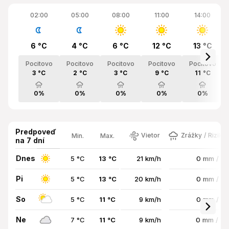
02:00
05:00
08:00
11:00
14:00
6 °C
4 °C
6 °C
12 °C
13 °C
Pocitovo
Pocitovo
Pocitovo
Pocitovo
Pocitovo
3 °C
2 °C
3 °C
9 °C
11 °C
0%
0%
0%
0%
0%
Predpoveď
Vietor
Zrážky / Riziko
Min.
Max.
na 7 dní
Dnes
5 °C
13 °C
21 km/h
0 mm / 0
Pi
5 °C
13 °C
20 km/h
0 mm / 0
So
5 °C
11 °C
9 km/h
0 mm / 0
Ne
7 °C
11 °C
9 km/h
0 mm / 11