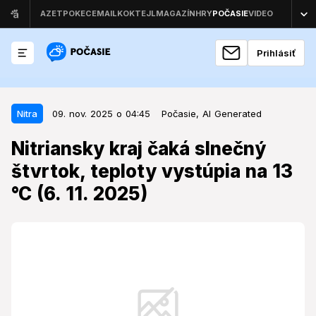
Prihlásiť
09. nov. 2025 o 04:45
Nitra
Nitra
09. nov. 2025 o 04:45
Počasie,
AI Generated
Nitriansky kraj čaká slnečný
Nitriansky kraj čaká slnečný
štvrtok, teploty vystúpia na 13 °C
štvrtok, teploty vystúpia na 13
(6. 11. 2025)
°C (6. 11. 2025)
Predpoveď na štvrtok sľubuje do Nitrianskeho kraja
príjemné jesenné počasie, avšak pohľad do minulosti
odhaľuje, že tento dátum môže byť aj plný extrémov.