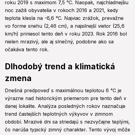
roku 2019 s maximom 7,5 °C. Naopak, najchladnejšiu
noc zažili obyvatelia v rokoch 2016 a 2021, kedy
teplota klesla na -6,6 °C. Najviac zrážok, prevažne
vo forme snehu (2,46 cm), a najsilnejší vietor (25,6
km/h) priniesol tento deň v roku 2023. Rok 2016 bol
nielen mrazivý, ale aj slnečný, podobne ako sa
očakáva tento rok.
Dlhodobý trend a klimatická
zmena
Dnešná predpoveď s maximálnou teplotou 6 °C je
výrazne nad historickým priemerom pre tento deň v
danej lokalite. Analýza posledných rokov naznačuje
trend častejších teplotných výkyvov v zimnom
období. Mrazivé dni sa striedajú s nezvyčajne teplými,
čo narúša typický zimný charakter. Tento vývoj môže