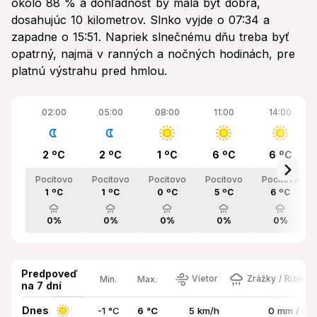
okolo 88 % a dohľadnosť by mala byť dobrá,
dosahujúc 10 kilometrov. Slnko vyjde o 07:34 a
zapadne o 15:51. Napriek slnečnému dňu treba byť
opatrný, najmä v ranných a nočných hodinách, pre
platnú výstrahu pred hmlou.
02:00
05:00
08:00
11:00
14:00
2 ºC
2 ºC
1 ºC
6 ºC
6 ºC
Pocitovo
Pocitovo
Pocitovo
Pocitovo
Pocitovo
1 ºC
1 ºC
0 ºC
5 ºC
6 ºC
0%
0%
0%
0%
0%
Predpoveď
Vietor
Zrážky / Riziko 
Min.
Max.
na 7 dní
Dnes
-1 °C
6 °C
5 km/h
0 mm / 0