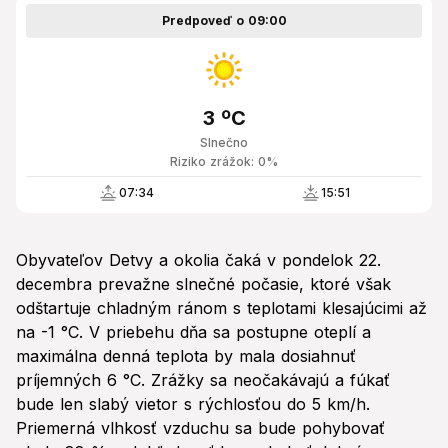
Predpoveď o 09:00
3 ºC
Slnečno
Riziko zrážok: 0%
07:34
15:51
Obyvateľov Detvy a okolia čaká v pondelok 22.
decembra prevažne slnečné počasie, ktoré však
odštartuje chladným ránom s teplotami klesajúcimi až
na -1 °C. V priebehu dňa sa postupne oteplí a
maximálna denná teplota by mala dosiahnuť
príjemných 6 °C. Zrážky sa neočakávajú a fúkať
bude len slabý vietor s rýchlosťou do 5 km/h.
Priemerná vlhkosť vzduchu sa bude pohybovať