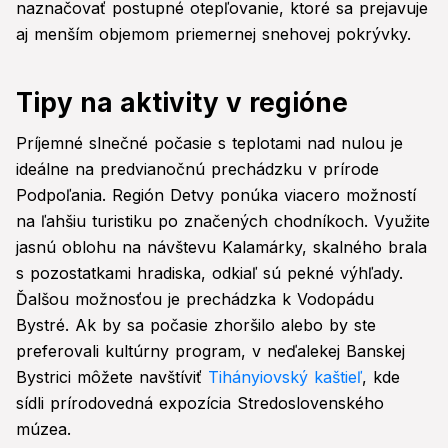
naznačovať postupné otepľovanie, ktoré sa prejavuje
aj menším objemom priemernej snehovej pokrývky.
Tipy na aktivity v regióne
Príjemné slnečné počasie s teplotami nad nulou je
ideálne na predvianočnú prechádzku v prírode
Podpoľania. Región Detvy ponúka viacero možností
na ľahšiu turistiku po značených chodníkoch. Využite
jasnú oblohu na návštevu Kalamárky, skalného brala
s pozostatkami hradiska, odkiaľ sú pekné výhľady.
Ďalšou možnosťou je prechádzka k Vodopádu
Bystré. Ak by sa počasie zhoršilo alebo by ste
preferovali kultúrny program, v neďalekej Banskej
Bystrici môžete navštíviť
Tihányiovský kaštieľ
, kde
sídli prírodovedná expozícia Stredoslovenského
múzea.