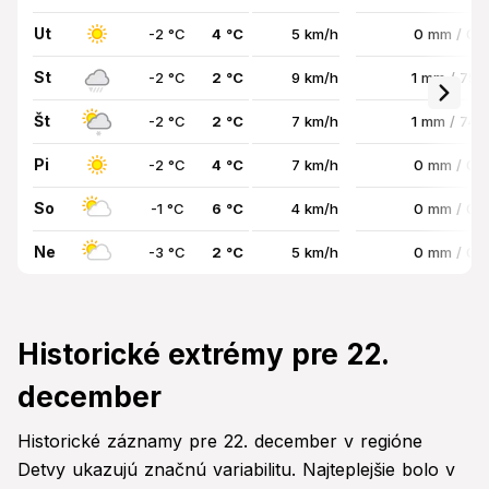
Ut
-2 °C
4 °C
5 km/h
0 mm / 0
St
-2 °C
2 °C
9 km/h
1 mm / 75
Št
-2 °C
2 °C
7 km/h
1 mm / 74
Pi
-2 °C
4 °C
7 km/h
0 mm / 0
So
-1 °C
6 °C
4 km/h
0 mm / 0
Ne
-3 °C
2 °C
5 km/h
0 mm / 0
Historické extrémy pre 22.
december
Historické záznamy pre 22. december v regióne
Detvy ukazujú značnú variabilitu. Najteplejšie bolo v