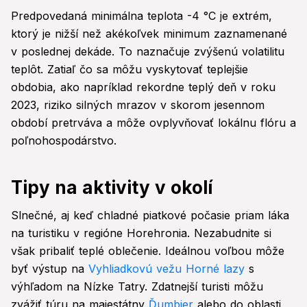
Predpovedaná minimálna teplota -4 °C je extrém,
ktorý je nižší než akékoľvek minimum zaznamenané
v poslednej dekáde. To naznačuje zvýšenú volatilitu
teplôt. Zatiaľ čo sa môžu vyskytovať teplejšie
obdobia, ako napríklad rekordne teplý deň v roku
2023, riziko silných mrazov v skorom jesennom
období pretrváva a môže ovplyvňovať lokálnu flóru a
poľnohospodárstvo.
Tipy na aktivity v okolí
Slnečné, aj keď chladné piatkové počasie priam láka
na turistiku v regióne Horehronia. Nezabudnite si
však pribaliť teplé oblečenie. Ideálnou voľbou môže
byť výstup na
Vyhliadkovú vežu Horné lazy
s
výhľadom na Nízke Tatry. Zdatnejší turisti môžu
zvážiť túru na majestátny
Ďumbier
alebo do oblasti