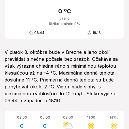
0 ºC
Jasno
Riziko zrážok: 0%
06:44
18:16
V piatok 3. októbra bude v Brezne a jeho okolí
prevládať slnečné počasie bez zrážok. Očakáva sa
však výrazne chladné ráno s minimálnou teplotou
klesajúcou až na -4 °C. Maximálna denná teplota
dosiahne 11 °C. Priemerná denná teplota sa bude
pohybovať okolo 2 °C. Vietor bude slabý, s
maximálnou rýchlosťou do 10 km/h. Slnko vyjde o
06:44 a zapadne o 18:16.
02:00
05:00
08:00
11:00
14:00