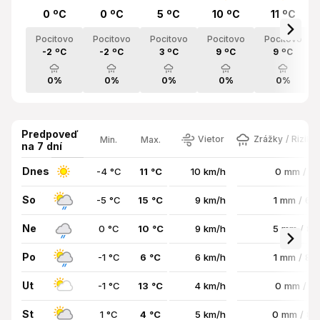
0 ºC
0 ºC
5 ºC
10 ºC
11 ºC
Pocitovo
Pocitovo
Pocitovo
Pocitovo
Pocitovo
-2 ºC
-2 ºC
3 ºC
9 ºC
9 ºC
0%
0%
0%
0%
0%
Predpoveď
Vietor
Zrážky / Riziko
Min.
Max.
na 7 dní
Dnes
-4 °C
11 °C
10 km/h
0 mm / 0
So
-5 °C
15 °C
9 km/h
1 mm / 6
Ne
0 °C
10 °C
9 km/h
5 mm / 8
Po
-1 °C
6 °C
6 km/h
1 mm / 8
Ut
-1 °C
13 °C
4 km/h
0 mm / 0
St
1 °C
4 °C
5 km/h
0 mm / 8