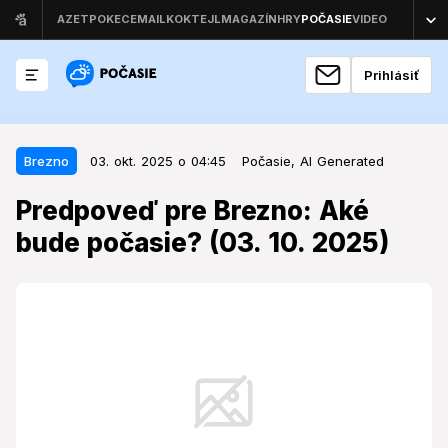
Prihlásiť
03. okt. 2025 o 04:45
Brezno
Brezno
03. okt. 2025 o 04:45
Počasie,
AI Generated
Predpoveď pre Brezno: Aké bude
Predpoveď pre Brezno: Aké
počasie? (03. 10. 2025)
bude počasie? (03. 10. 2025)
Po chladnom ráne prinesie začiatok októbra do
regiónu slnečné, no teplotne podpriemerné počasie.