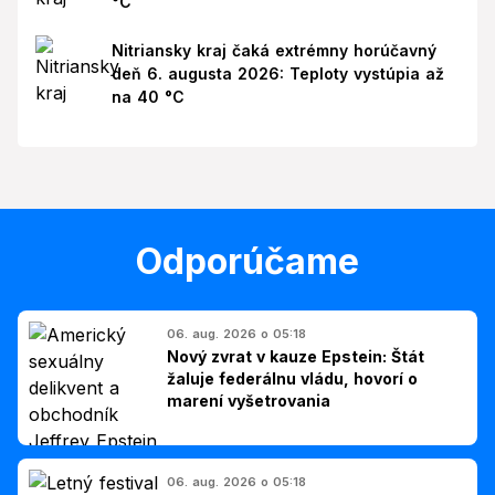
°C
Nitriansky kraj čaká extrémny horúčavný
deň 6. augusta 2026: Teploty vystúpia až
na 40 °C
Odporúčame
06. aug. 2026 o 05:18
Nový zvrat v kauze Epstein: Štát
žaluje federálnu vládu, hovorí o
marení vyšetrovania
06. aug. 2026 o 05:18