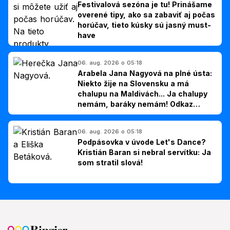
Festivalová sezóna je tu! Prinášame
overené tipy, ako sa zabaviť aj počas
horúčav, tieto kúsky sú jasný must-
have
06. aug. 2026 o 05:18
Arabela Jana Nagyová na plné ústa:
Niekto žije na Slovensku a má
chalupu na Maldivách... Ja chalupy
nemám, baráky nemám! Odkaz
Slovákom
06. aug. 2026 o 05:18
Podpásovka v úvode Let's Dance?
Kristián Baran si nebral servítku: Ja
som stratil slová!