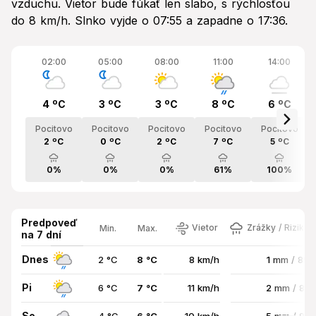
vzduchu. Vietor bude fúkať len slabo, s rýchlosťou
do 8 km/h. Slnko vyjde o 07:55 a zapadne o 17:36.
02:00
05:00
08:00
11:00
14:00
4 ºC
3 ºC
3 ºC
8 ºC
6 ºC
Pocitovo
Pocitovo
Pocitovo
Pocitovo
Pocitovo
2 ºC
0 ºC
2 ºC
7 ºC
5 ºC
0%
0%
0%
61%
100%
Predpoveď
Vietor
Zrážky / Riziko 
Min.
Max.
na 7 dní
Dnes
2 °C
8 °C
8 km/h
1 mm / 89
Pi
6 °C
7 °C
11 km/h
2 mm / 89
So