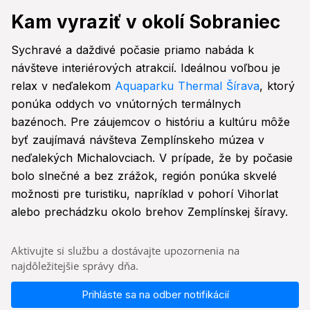
Kam vyraziť v okolí Sobraniec
Sychravé a daždivé počasie priamo nabáda k
návšteve interiérových atrakcií. Ideálnou voľbou je
relax v neďalekom
Aquaparku Thermal Šírava
, ktorý
ponúka oddych vo vnútorných termálnych
bazénoch. Pre záujemcov o históriu a kultúru môže
byť zaujímavá návšteva Zemplínskeho múzea v
neďalekých Michalovciach. V prípade, že by počasie
bolo slnečné a bez zrážok, región ponúka skvelé
možnosti pre turistiku, napríklad v pohorí Vihorlat
alebo prechádzku okolo brehov Zemplínskej šíravy.
Aktivujte si službu a dostávajte upozornenia na
najdôležitejšie správy dňa.
Prihláste sa na odber notifikácií