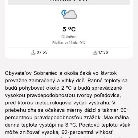
5 ºC
Oblačno
Riziko zrážok: 0%
07:55
17:36
Obyvateľov Sobraniec a okolia čaká vo štvrtok
prevažne zamračený a vlhký deň. Ranné teploty sa
budú pohybovať okolo 2 °C a budú sprevádzané
vysokou pravdepodobnosťou tvorby poľadovice,
pred ktorou meteorológovia vydali výstrahu. V
priebehu dňa sa očakáva mierny dážď s takmer 90-
percentnou pravdepodobnosťou zrážok. Maximálna
denná teplota vystúpi na 8 °C. Pocitovú teplotu však
môže znižovať vysoká, 92-percentná vlhkosť