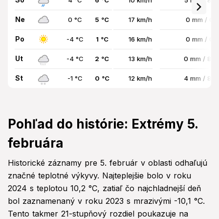
4 °C
6 °C
10 km/h
5 mm / 86
Ne
0 °C
5 °C
17 km/h
0 mm / 0
Po
-4 °C
1 °C
16 km/h
0 mm / 0
Ut
-4 °C
2 °C
13 km/h
0 mm / 85
St
-1 °C
0 °C
12 km/h
4 mm / 89
Pohľad do histórie: Extrémy 5.
februára
Historické záznamy pre 5. február v oblasti odhaľujú
značné teplotné výkyvy. Najteplejšie bolo v roku
2024 s teplotou 10,2 °C, zatiaľ čo najchladnejší deň
bol zaznamenaný v roku 2023 s mrazivými -10,1 °C.
Tento takmer 21-stupňový rozdiel poukazuje na