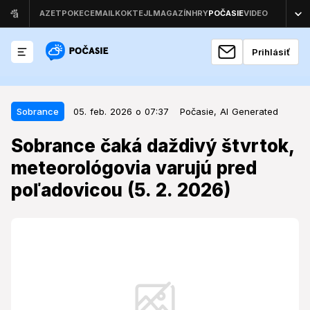
Prihlásiť
05. feb. 2026 o 07:37
Sobrance
Sobrance
05. feb. 2026 o 07:37
Počasie,
AI Generated
Sobrance čaká daždivý štvrtok,
Sobrance čaká daždivý štvrtok,
meteorológovia varujú pred
meteorológovia varujú pred
poľadovicou (5. 2. 2026)
poľadovicou (5. 2. 2026)
Nadchádzajúce počasie v regióne preverí
pripravenosť obyvateľov, pričom historické dáta
ukazujú, aké extrémne výkyvy môže priniesť začiatok
februára.