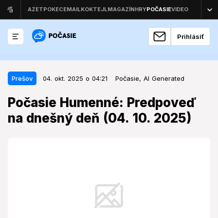
Prihlásiť
04. okt. 2025 o 04:21
Prešov
Prešov
04. okt. 2025 o 04:21
Počasie,
AI Generated
Počasie Humenné: Predpoveď na
Počasie Humenné: Predpoveď
dnešný deň (04. 10. 2025)
na dnešný deň (04. 10. 2025)
Prvá októbrová sobota prinesie do oblasti Humenného
typicky jesenné počasie, ktoré si vyžiada
prispôsobenie plánov na víkend.