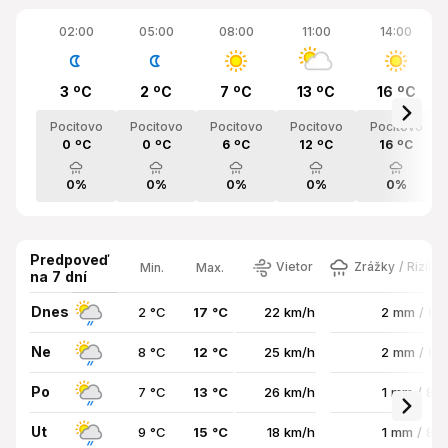
02:00
05:00
08:00
11:00
14:00
3 ºC
2 ºC
7 ºC
13 ºC
16 ºC
Pocitovo
Pocitovo
Pocitovo
Pocitovo
Pocitovo
0 ºC
0 ºC
6 ºC
12 ºC
16 ºC
0%
0%
0%
0%
0%
Predpoveď
Vietor
Zrážky / Riziko
Min.
Max.
na 7 dní
Dnes
2 °C
17 °C
22 km/h
2 mm / 8
Ne
8 °C
12 °C
25 km/h
2 mm / 8
Po
7 °C
13 °C
26 km/h
1 mm / 89
Ut
9 °C
15 °C
18 km/h
1 mm / 87