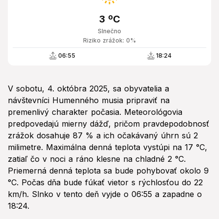
3 ºC
Slnečno
Riziko zrážok: 0%
06:55
18:24
V sobotu, 4. októbra 2025, sa obyvatelia a
návštevníci Humenného musia pripraviť na
premenlivý charakter počasia. Meteorológovia
predpovedajú mierny dážď, pričom pravdepodobnosť
zrážok dosahuje 87 % a ich očakávaný úhrn sú 2
milimetre. Maximálna denná teplota vystúpi na 17 °C,
zatiaľ čo v noci a ráno klesne na chladné 2 °C.
Priemerná denná teplota sa bude pohybovať okolo 9
°C. Počas dňa bude fúkať vietor s rýchlosťou do 22
km/h. Slnko v tento deň vyjde o 06:55 a zapadne o
18:24.