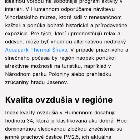
ideálnou voľbou na sobotňajší program aktivity v
interiéri. V Humennom odporúčame návštevu
Vihorlatského múzea, ktoré sídli v renesančnom
kaštieli a ponúka bohaté historické a prírodovedné
expozície. Pre tých, ktorí uprednostňujú relax a
oddych, môže byť vhodnou alternatívou neďaleký
Aquapark Thermal Šírava
. V prípade priaznivého a
slnečného počasia by región naopak ponúkol
atraktívne možnosti na turistiku, napríklad v
Národnom parku Poloniny alebo prehliadku
zrúcaniny hradu Jasenov.
Kvalita ovzdušia v regióne
Index kvality ovzdušia v Humennom dosahuje
hodnotu 34, ktorá je klasifikovaná ako dobrá. Hoci
dominantnou sledovanou zložkou znečistenia sú
jemné prachové častice PM2.5, ich aktuálna