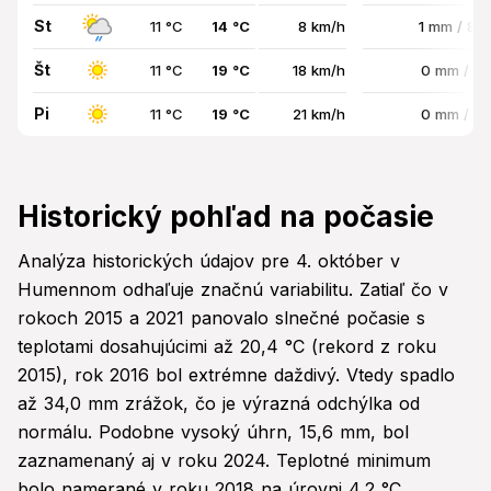
St
11 °C
14 °C
8 km/h
1 mm / 87
Št
11 °C
19 °C
18 km/h
0 mm / 0
Pi
11 °C
19 °C
21 km/h
0 mm / 0
Historický pohľad na počasie
Analýza historických údajov pre 4. október v
Humennom odhaľuje značnú variabilitu. Zatiaľ čo v
rokoch 2015 a 2021 panovalo slnečné počasie s
teplotami dosahujúcimi až 20,4 °C (rekord z roku
2015), rok 2016 bol extrémne daždivý. Vtedy spadlo
až 34,0 mm zrážok, čo je výrazná odchýlka od
normálu. Podobne vysoký úhrn, 15,6 mm, bol
zaznamenaný aj v roku 2024. Teplotné minimum
bolo namerané v roku 2018 na úrovni 4,2 °C.