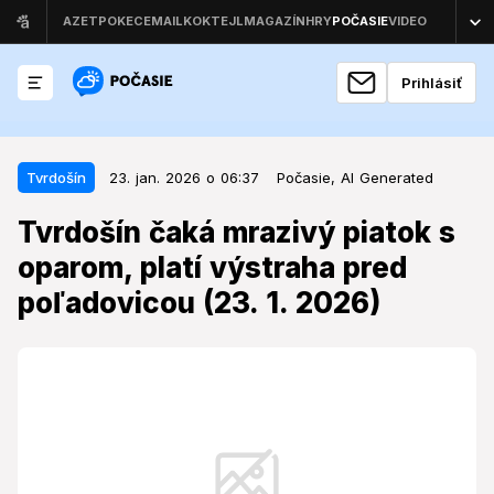
Prihlásiť
23. jan. 2026 o 06:37
Tvrdošín
Tvrdošín
23. jan. 2026 o 06:37
Počasie,
AI Generated
Tvrdošín čaká mrazivý piatok s
Tvrdošín čaká mrazivý piatok s
oparom, platí výstraha pred
oparom, platí výstraha pred
poľadovicou (23. 1. 2026)
poľadovicou (23. 1. 2026)
Piatkové počasie preverí pripravenosť obyvateľov a
návštevníkov Oravy na typické zimné podmienky
spojené so zníženou viditeľnosťou a rizikom na
cestách.