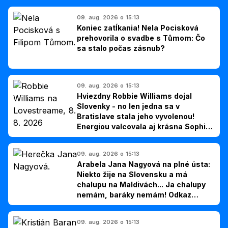
09. aug. 2026 o 15:13
Koniec zatĺkania! Nela Pocisková
prehovorila o svadbe s Tůmom: Čo
sa stalo počas zásnub?
09. aug. 2026 o 15:13
Hviezdny Robbie Williams dojal
Slovenky - no len jedna sa v
Bratislave stala jeho vyvolenou!
Energiou valcovala aj krásna Sophie
Ellis-Bextor (foto)
09. aug. 2026 o 15:13
Arabela Jana Nagyová na plné ústa:
Niekto žije na Slovensku a má
chalupu na Maldivách... Ja chalupy
nemám, baráky nemám! Odkaz
Slovákom
09. aug. 2026 o 15:13