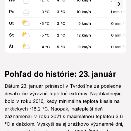
-2 °C
4 °C
10 km/h
5 mm / 77
Po
-3 °C
3 °C
10 km/h
1 mm / 83
Ut
-5 °C
3 °C
9 km/h
0 mm / 0
St
-5 °C
2 °C
12 km/h
0 mm / 0
Št
-4 °C
5 °C
9 km/h
0 mm / 0
Pohľad do histórie: 23. január
Dátum 23. január priniesol v Tvrdošíne za posledné
desaťročie výrazné teplotné extrémy. Najchladnejšie
bolo v roku 2016, kedy minimálna teplota klesla na
arktických -18,2 °C. Naopak, najteplejší deň
zaznamenali v roku 2021 s maximálnou teplotou 3,6
°C a dažďom. Vyskytli sa aj zrážkovo významné dni,