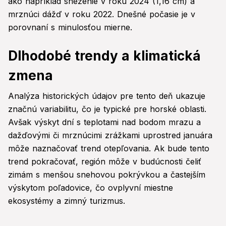
ako napríklad sneženie v roku 2024 (1,16 cm) a
mrznúci dážď v roku 2022. Dnešné počasie je v
porovnaní s minulosťou mierne.
Dlhodobé trendy a klimatická
zmena
Analýza historických údajov pre tento deň ukazuje
značnú variabilitu, čo je typické pre horské oblasti.
Avšak výskyt dní s teplotami nad bodom mrazu a
dažďovými či mrznúcimi zrážkami uprostred januára
môže naznačovať trend otepľovania. Ak bude tento
trend pokračovať, región môže v budúcnosti čeliť
zimám s menšou snehovou pokrývkou a častejším
výskytom poľadovice, čo ovplyvní miestne
ekosystémy a zimný turizmus.