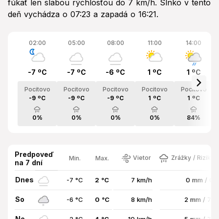
fúkať len slabou rýchlosťou do 7 km/h. Slnko v tento
deň vychádza o 07:23 a zapadá o 16:21.
02:00
05:00
08:00
11:00
14:00
-7 ºC
-7 ºC
-6 ºC
1 ºC
1 ºC
Pocitovo
Pocitovo
Pocitovo
Pocitovo
Pocitovo
-9 ºC
-9 ºC
-9 ºC
1 ºC
1 ºC
0%
0%
0%
0%
84%
Predpoveď
Vietor
Zrážky / Riziko 
Min.
Max.
na 7 dní
Dnes
-7 °C
2 °C
7 km/h
0 mm / 0
So
-6 °C
0 °C
8 km/h
2 mm / 72
Ne