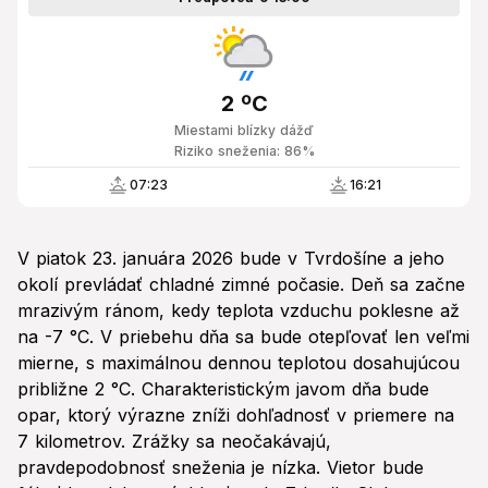
2 ºC
Miestami blízky dážď
Riziko sneženia: 86%
07:23
16:21
V piatok 23. januára 2026 bude v Tvrdošíne a jeho
okolí prevládať chladné zimné počasie. Deň sa začne
mrazivým ránom, kedy teplota vzduchu poklesne až
na -7 °C. V priebehu dňa sa bude otepľovať len veľmi
mierne, s maximálnou dennou teplotou dosahujúcou
približne 2 °C. Charakteristickým javom dňa bude
opar, ktorý výrazne zníži dohľadnosť v priemere na
7 kilometrov. Zrážky sa neočakávajú,
pravdepodobnosť sneženia je nízka. Vietor bude