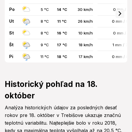
Po
5 °C
14 °C
30 km/h
0 mm / 0
Ut
8 °C
11 °C
26 km/h
0 mm / 8
St
8 °C
16 °C
10 km/h
0 mm / 0
Št
9 °C
17 °C
18 km/h
1 mm / 78
Pi
11 °C
18 °C
17 km/h
0 mm / 8
Historický pohľad na 18.
október
Analýza historických údajov za posledných desať
rokov pre 18. október v Trebišove ukazuje značnú
teplotnú variabilitu. Najteplejšie bolo v roku 2018,
kedy sa maximálna teplota vyšplhala až na 20,5 °C.