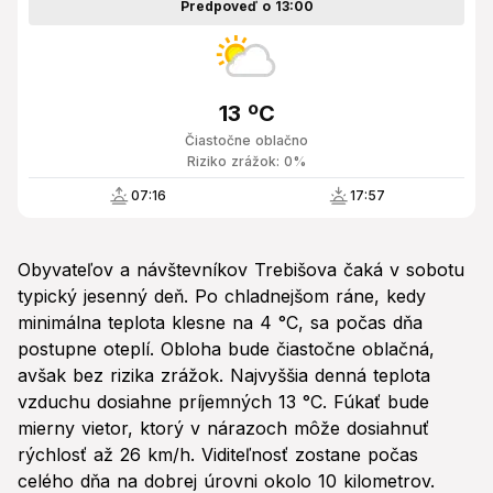
Predpoveď o 13:00
13 ºC
Čiastočne oblačno
Riziko zrážok: 0%
07:16
17:57
Obyvateľov a návštevníkov Trebišova čaká v sobotu
typický jesenný deň. Po chladnejšom ráne, kedy
minimálna teplota klesne na 4 °C, sa počas dňa
postupne oteplí. Obloha bude čiastočne oblačná,
avšak bez rizika zrážok. Najvyššia denná teplota
vzduchu dosiahne príjemných 13 °C. Fúkať bude
mierny vietor, ktorý v nárazoch môže dosiahnuť
rýchlosť až 26 km/h. Viditeľnosť zostane počas
celého dňa na dobrej úrovni okolo 10 kilometrov.