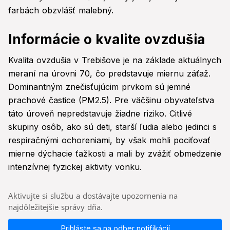
farbách obzvlášť malebný.
Informácie o kvalite ovzdušia
Kvalita ovzdušia v Trebišove je na základe aktuálnych
meraní na úrovni 70, čo predstavuje miernu záťaž.
Dominantným znečisťujúcim prvkom sú jemné
prachové častice (PM2.5). Pre väčšinu obyvateľstva
táto úroveň nepredstavuje žiadne riziko. Citlivé
skupiny osôb, ako sú deti, starší ľudia alebo jedinci s
respiračnými ochoreniami, by však mohli pociťovať
mierne dýchacie ťažkosti a mali by zvážiť obmedzenie
intenzívnej fyzickej aktivity vonku.
Aktivujte si službu a dostávajte upozornenia na
najdôležitejšie správy dňa.
Prihláste sa na odber notifikácií