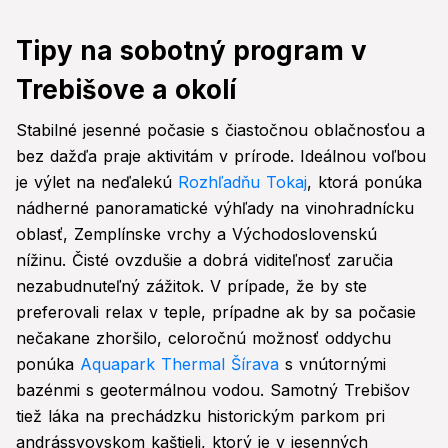
Tipy na sobotný program v
Trebišove a okolí
Stabilné jesenné počasie s čiastočnou oblačnosťou a
bez dažďa praje aktivitám v prírode. Ideálnou voľbou
je výlet na neďalekú
Rozhľadňu Tokaj
, ktorá ponúka
nádherné panoramatické výhľady na vinohradnícku
oblasť, Zemplínske vrchy a Východoslovenskú
nížinu. Čisté ovzdušie a dobrá viditeľnosť zaručia
nezabudnuteľný zážitok. V prípade, že by ste
preferovali relax v teple, prípadne ak by sa počasie
nečakane zhoršilo, celoročnú možnosť oddychu
ponúka
Aquapark Thermal Šírava
s vnútornými
bazénmi s geotermálnou vodou. Samotný Trebišov
tiež láka na prechádzku historickým parkom pri
andrássyovskom kaštieli, ktorý je v jesenných