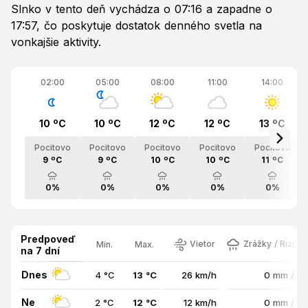
Slnko v tento deň vychádza o 07:16 a zapadne o
17:57, čo poskytuje dostatok denného svetla na
vonkajšie aktivity.
02:00
05:00
08:00
11:00
14:00
10 ºC
10 ºC
12 ºC
12 ºC
13 ºC
Pocitovo
Pocitovo
Pocitovo
Pocitovo
Pocitovo
9 ºC
9 ºC
10 ºC
10 ºC
11 ºC
0%
0%
0%
0%
0%
Predpoveď
Vietor
Zrážky / Riziko
Min.
Max.
na 7 dní
Dnes
4 °C
13 °C
26 km/h
0 mm / 0
Ne
2 °C
12 °C
12 km/h
0 mm / 0