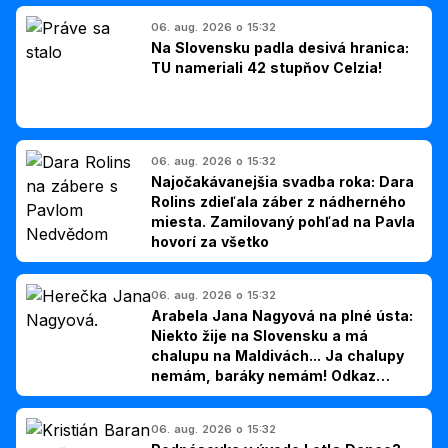
06. aug. 2026 o 15:32
Na Slovensku padla desivá hranica:
TU nameriali 42 stupňov Celzia!
06. aug. 2026 o 15:32
Najočakávanejšia svadba roka: Dara
Rolins zdieľala záber z nádherného
miesta. Zamilovaný pohľad na Pavla
hovorí za všetko
06. aug. 2026 o 15:32
Arabela Jana Nagyová na plné ústa:
Niekto žije na Slovensku a má
chalupu na Maldivách... Ja chalupy
nemám, baráky nemám! Odkaz
Slovákom
06. aug. 2026 o 15:32