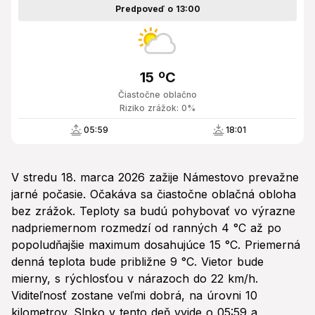
Predpoveď o 13:00
15 ºC
Čiastočne oblačno
Riziko zrážok: 0%
05:59
18:01
V stredu 18. marca 2026 zažije Námestovo prevažne
jarné počasie. Očakáva sa čiastočne oblačná obloha
bez zrážok. Teploty sa budú pohybovať vo výrazne
nadpriemernom rozmedzí od ranných 4 °C až po
popoludňajšie maximum dosahujúce 15 °C. Priemerná
denná teplota bude približne 9 °C. Vietor bude
mierny, s rýchlosťou v nárazoch do 22 km/h.
Viditeľnosť zostane veľmi dobrá, na úrovni 10
kilometrov. Slnko v tento deň vyjde o 05:59 a