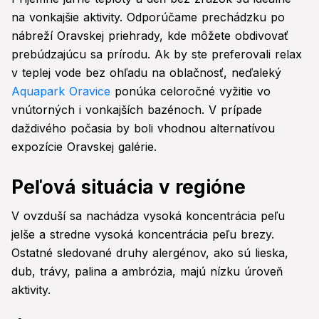
na vonkajšie aktivity. Odporúčame prechádzku po
nábreží Oravskej priehrady, kde môžete obdivovať
prebúdzajúcu sa prírodu. Ak by ste preferovali relax
v teplej vode bez ohľadu na oblačnosť, neďaleký
Aquapark Oravice
ponúka celoročné vyžitie vo
vnútorných i vonkajších bazénoch. V prípade
daždivého počasia by boli vhodnou alternatívou
expozície Oravskej galérie.
Peľová situácia v regióne
V ovzduší sa nachádza vysoká koncentrácia peľu
jelše a stredne vysoká koncentrácia peľu brezy.
Ostatné sledované druhy alergénov, ako sú lieska,
dub, trávy, palina a ambrózia, majú nízku úroveň
aktivity.