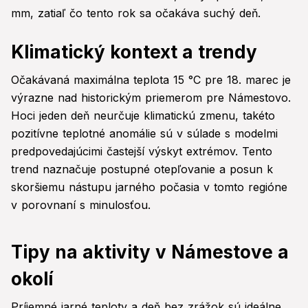
mm, zatiaľ čo tento rok sa očakáva suchý deň.
Klimatický kontext a trendy
Očakávaná maximálna teplota 15 °C pre 18. marec je
výrazne nad historickým priemerom pre Námestovo.
Hoci jeden deň neurčuje klimatickú zmenu, takéto
pozitívne teplotné anomálie sú v súlade s modelmi
predpovedajúcimi častejší výskyt extrémov. Tento
trend naznačuje postupné otepľovanie a posun k
skoršiemu nástupu jarného počasia v tomto regióne
v porovnaní s minulosťou.
Tipy na aktivity v Námestove a
okolí
Príjemné jarné teploty a deň bez zrážok sú ideálne