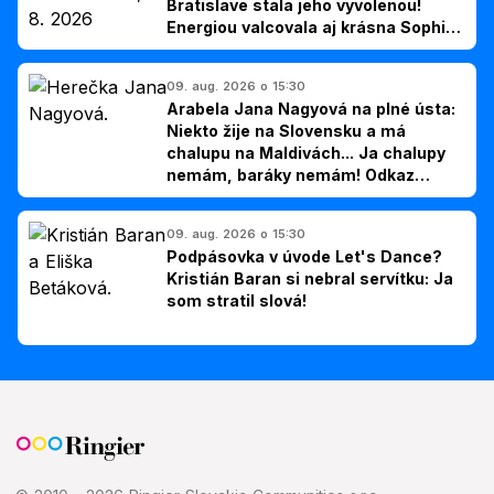
Bratislave stala jeho vyvolenou!
Energiou valcovala aj krásna Sophie
Ellis-Bextor (foto)
09. aug. 2026 o 15:30
Arabela Jana Nagyová na plné ústa:
Niekto žije na Slovensku a má
chalupu na Maldivách... Ja chalupy
nemám, baráky nemám! Odkaz
Slovákom
09. aug. 2026 o 15:30
Podpásovka v úvode Let's Dance?
Kristián Baran si nebral servítku: Ja
som stratil slová!