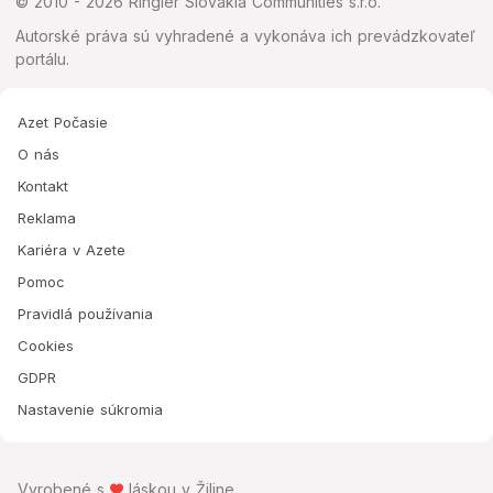
© 2010 - 2026 Ringier Slovakia Communities s.r.o.
Autorské práva sú vyhradené a vykonáva ich prevádzkovateľ
portálu.
Azet Počasie
O nás
Kontakt
Reklama
Kariéra v Azete
Pomoc
Pravidlá používania
Cookies
GDPR
Nastavenie súkromia
Vyrobené s
láskou v Žiline