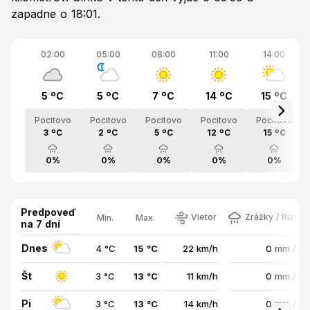
zapadne o 18:01.
02:00
05:00
08:00
11:00
14:00
5 ºC
5 ºC
7 ºC
14 ºC
15 ºC
Pocitovo
Pocitovo
Pocitovo
Pocitovo
Pocitovo
3 ºC
2 ºC
5 ºC
12 ºC
15 ºC
0%
0%
0%
0%
0%
Predpoveď
Vietor
Zrážky / Riziko
Min.
Max.
na 7 dní
Dnes
4 °C
15 °C
22 km/h
0 mm / 0
Št
3 °C
13 °C
11 km/h
0 mm / 0
Pi
3 °C
13 °C
14 km/h
0 mm / 0