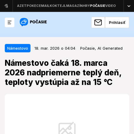
Prihlásiť
18. mar. 2026 o 04:04
Námestovo
Námestovo
18. mar. 2026 o 04:04
Počasie,
AI Generated
Námestovo čaká 18. marca 2026
Námestovo čaká 18. marca
nadpriemerne teplý deň, teploty
2026 nadpriemerne teplý deň,
vystúpia až na 15 °C
teploty vystúpia až na 15 °C
Predpoveď na polovicu týždňa prináša do Námestova
počasie, ktoré sa vymyká dlhodobým priemerom pre
toto ročné obdobie.