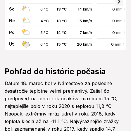
So
6 °C
13 °C
14 km/h
0 mm / 0
Ne
4 °C
13 °C
15 km/h
0 mm / 0
Po
5 °C
14 °C
7 km/h
0 mm / 0
Ut
6 °C
15 °C
20 km/h
0 mm / 7
Pohľad do histórie počasia
Dátum 18. marec bol v Námestove za posledné
desaťročie teplotne veľmi premenlivý. Zatiaľ čo
predpoveď na tento rok očakáva maximum 15 °C,
najteplejšie bolo v roku 2020 s teplotou 11,8 °C.
Naopak, extrémny mráz udrel v roku 2018, kedy
teplota klesla až na -11,1 °C. Najvýraznejšie zrážky
boli zaznamenané v roku 2017, kedy spadlo 14,7