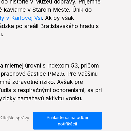
 do histórie v Múzeu dopravy. Príjemné
é kaviarne v Starom Meste. Únik do
y v Karlovej Vsi
. Ak by však
dzka po areáli Bratislavského hradu s
u.
na miernej úrovni s indexom 53, pričom
 prachové častice PM2.5. Pre väčšinu
mné zdravotné riziko. Avšak pre
ľudia s respiračnými ochoreniami, sa pri
yzicky namáhavú aktivitu vonku.
žitejšie správy
Prihláste sa na odber
notifikácií