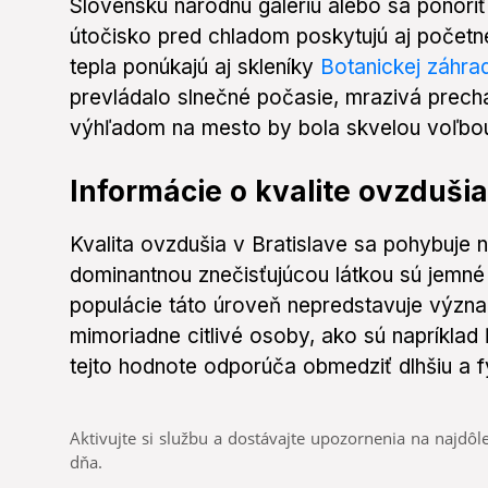
Slovenskú národnú galériu alebo sa ponoriť
útočisko pred chladom poskytujú aj početn
tepla ponúkajú aj skleníky
Botanickej záhrad
prevládalo slnečné počasie, mrazivá prechá
výhľadom na mesto by bola skvelou voľbo
Informácie o kvalite ovzdušia
Kvalita ovzdušia v Bratislave sa pohybuje 
dominantnou znečisťujúcou látkou sú jemné
populácie táto úroveň nepredstavuje význa
mimoriadne citlivé osoby, ako sú napríklad 
tejto hodnote odporúča obmedziť dlhšiu a f
Aktivujte si službu a dostávajte upozornenia na najdôle
dňa.