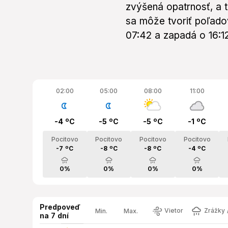
zvýšená opatrnosť, a 
sa môže tvoriť poľado
07:42 a zapadá o 16:12
02:00
05:00
08:00
11:00
-4 ºC
-5 ºC
-5 ºC
-1 ºC
Pocitovo
Pocitovo
Pocitovo
Pocitovo
-7 ºC
-8 ºC
-8 ºC
-4 ºC
0%
0%
0%
0%
Predpoveď
Vietor
Zrážky /
Min.
Max.
na 7 dní