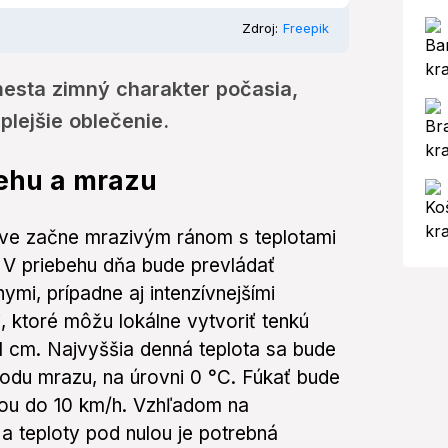
Zdroj:
Freepik
mesta zimný charakter počasia,
plejšie oblečenie.
ehu a mrazu
ave začne mrazivým ránom s teplotami
. V priebehu dňa bude prevládať
ymi, prípadne aj intenzívnejšími
 ktoré môžu lokálne vytvoriť tenkú
 cm. Najvyššia denná teplota sa bude
odu mrazu, na úrovni 0 °C. Fúkať bude
sťou do 10 km/h. Vzhľadom na
a teploty pod nulou je potrebná