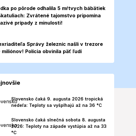
dka po pôrode odhalila 5 mŕtvych bábätiek
škatuliach: Zvrátené tajomstvo pripomína
azivé prípady z minulosti!
exriaditeľa Správy železníc našli v trezore
 miliónov! Polícia obvinila päť ľudí
jnovšie
Slovensko čaká 9. augusta 2026 tropická
nedeľa: Teploty sa vyšplhajú až na 36 °C
Slovensko čaká slnečná sobota 8. augusta
2026: Teploty na západe vystúpia až na 33
°C