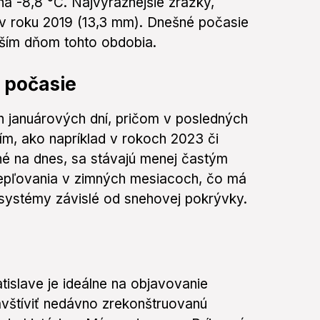
na -8,8 °C. Najvýraznejšie zrážky,
v roku 2019 (13,3 mm). Dnešné počasie
ejším dňom tohto obdobia.
 počasie
ch januárových dní, pričom v posledných
m, ako napríklad v rokoch 2023 či
é na dnes, sa stávajú menej častým
epľovania v zimných mesiacoch, čo má
systémy závislé od snehovej pokrývky.
islave je ideálne na objavovanie
vštíviť nedávno zrekonštruovanú