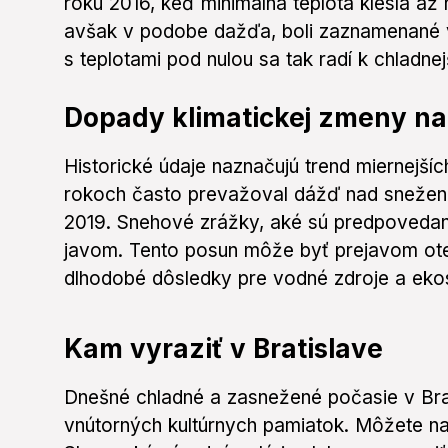
roku 2016, keď minimálna teplota klesla až 
avšak v podobe dažďa, boli zaznamenané 
s teplotami pod nulou sa tak radí k chladn
Dopady klimatickej zmeny na
Historické údaje naznačujú trend miernejší
rokoch často prevažoval dážď nad snežení
2019. Snehové zrážky, aké sú predpovedan
javom. Tento posun môže byť prejavom ot
dlhodobé dôsledky pre vodné zdroje a eko
Kam vyraziť v Bratislave
Dnešné chladné a zasnežené počasie v Brat
vnútorných kultúrnych pamiatok. Môžete na