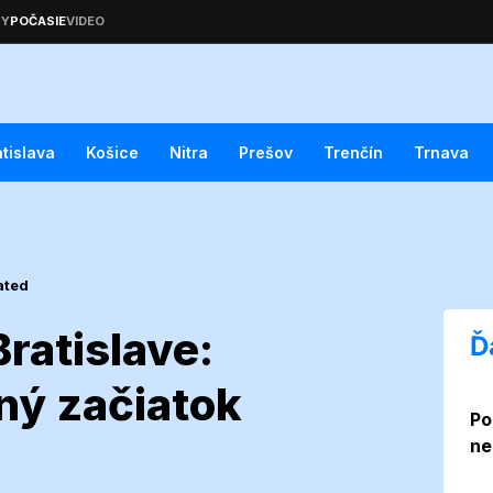
atislava
Košice
Nitra
Prešov
Trenčín
Trnava
ated
ratislave:
Ď
ný začiatok
Po
ráz v
ne