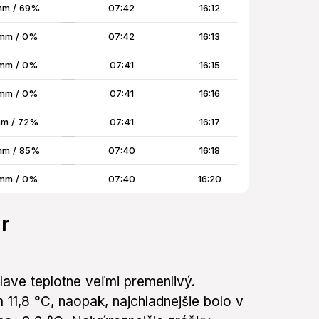
mm / 69%
07:42
16:12
mm / 0%
07:42
16:13
mm / 0%
07:41
16:15
mm / 0%
07:41
16:16
mm / 72%
07:41
16:17
mm / 85%
07:40
16:18
mm / 0%
07:40
16:20
ár
slave teplotne veľmi premenlivý.
11,8 °C, naopak, najchladnejšie bolo v