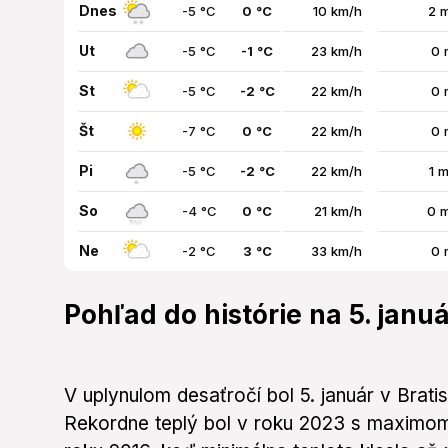
Dnes
-5 °C
0 °C
10 km/h
2 
Ut
-5 °C
-1 °C
23 km/h
0 
St
-5 °C
-2 °C
22 km/h
0 
Št
-7 °C
0 °C
22 km/h
0 
Pi
-5 °C
-2 °C
22 km/h
1 
So
-4 °C
0 °C
21 km/h
0 
Ne
-2 °C
3 °C
33 km/h
0 
Pohľad do histórie na 5. janu
V uplynulom desaťročí bol 5. január v Brati
Rekordne teplý bol v roku 2023 s maximom 