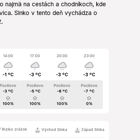
to najmä na cestách a chodníkoch, kde
vica. Slnko v tento deň vychádza o
.
14:00
17:00
20:00
23:00
-1 ºC
-3 ºC
-3 ºC
-3 ºC
Pocitovo
Pocitovo
Pocitovo
Pocitovo
-3 ºC
-5 ºC
-6 ºC
-7 ºC
100%
100%
100%
0%
 Riziko zrážok
Východ Slnka
Západ Slnka