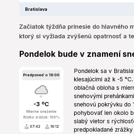
Bratislava
Začiatok týždňa prinesie do hlavného 
ktorý si vyžiada zvýšenú opatrnosť a te
Pondelok bude v znamení sn
Pondelok sa v Bratisl
Predpoveď o 16:00
klesajúcimi až k -5 °C
oblačná obloha s miern
snehovými prehánkami,
-3 ºC
snehovú pokrývku do 1
Mierne sneženie
pohybovať len okolo b
Riziko zrážok: 100%
slabý vietor s rýchlo
07:42
16:12
predpokladané zrážky 