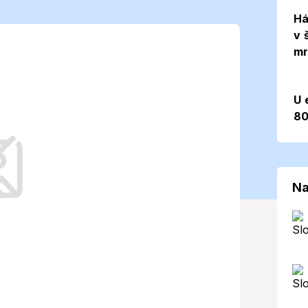
ipravte sa na
Há
v 
mr
k týždňa (5. 1.
U 
80
ného mesta zimný charakter počasia,
 a teplejšie oblečenie.
Na