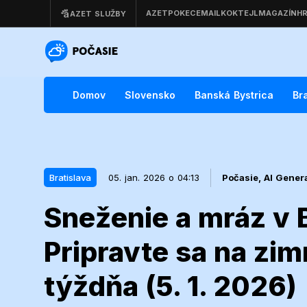
Domov
Slovensko
Banská Bystrica
Br
Bratislava
05. jan. 2026 o 04:13
Počasie,
AI Gener
Sneženie a mráz v B
05. jan. 2026 o 04:13
Bratislava
Pripravte sa na zim
Sneženie a m
týždňa (5. 1. 2026)