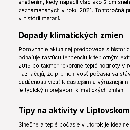
snežením, kedy napadli viac ako 2 cm sneh
zaznamenaných v roku 2021. Tohtoročná pr
v histórii meraní.
Dopady klimatických zmien
Porovnanie aktuálnej predpovede s histori
odhaľuje rastúcu tendenciu k teplotným e
2019 po takmer rekordne teplé hodnoty v r
naznačujú, že premenlivosť počasia sa st
budúcnosti viesť k častejším a výraznejší
je typickým prejavom klimatických zmien.
Tipy na aktivity v Liptovskom
Slnečné a teplé počasie v utorok je ideáln