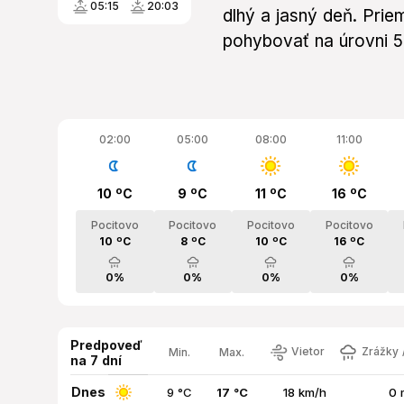
05:15
20:03
dlhý a jasný deň. Pri
pohybovať na úrovni 
02:00
05:00
08:00
11:00
10 ºC
9 ºC
11 ºC
16 ºC
Pocitovo
Pocitovo
Pocitovo
Pocitovo
10 ºC
8 ºC
10 ºC
16 ºC
0%
0%
0%
0%
Predpoveď
Vietor
Zrážky /
Min.
Max.
na 7 dní
Dnes
9 °C
17 °C
18 km/h
0 