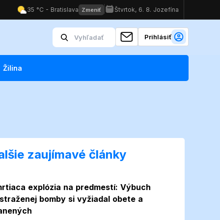
Prihlásiť
Žilina
alšie zaujímavé články
rtiaca explózia na predmestí: Výbuch
straženej bomby si vyžiadal obete a
anených