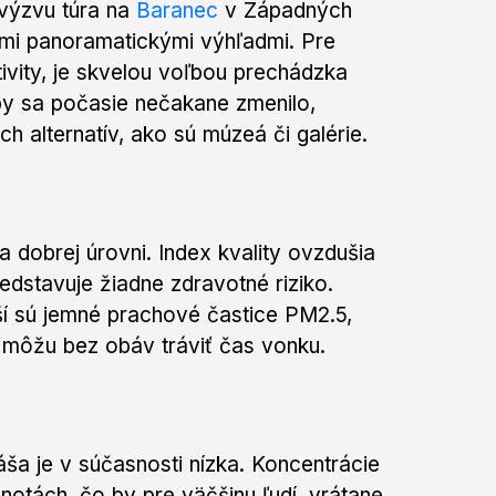
 výzvu túra na
Baranec
v Západných
mi panoramatickými výhľadmi. Pre
tivity, je skvelou voľbou prechádzka
 by sa počasie nečakane zmenilo,
h alternatív, ako sú múzeá či galérie.
a dobrej úrovni. Index kvality ovzdušia
dstavuje žiadne zdravotné riziko.
í sú jemné prachové častice PM2.5,
a môžu bez obáv tráviť čas vonku.
áša je v súčasnosti nízka. Koncentrácie
notách, čo by pre väčšinu ľudí, vrátane