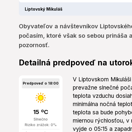
Liptovský Mikuláš
Obyvateľov a návštevníkov Liptovskéh
počasím, ktoré však so sebou prináša a
pozornosť.
Detailná predpoveď na utoro
V Liptovskom Mikuláši
Predpoveď o 18:00
prevažne slnečné poč
teplota vzduchu dosiah
minimálna nočná teplo
15 ºC
teplota sa bude pohyb
Slnečno
miernou rýchlosťou, v
Riziko zrážok: 0%
vyjde o 05:15 a zapad