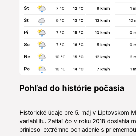
St
7 °C
12 °C
9 km/h
1 
Št
9 °C
13 °C
13 km/h
12 
Pi
7 °C
15 °C
10 km/h
0 
So
7 °C
16 °C
5 km/h
0 
Ne
10 °C
15 °C
12 km/h
2 
Po
10 °C
14 °C
7 km/h
1 
Pohľad do histórie počasia
Historické údaje pre 5. máj v Liptovskom M
variabilitu. Zatiaľ čo v roku 2018 dosiahla 
priniesol extrémne ochladenie s priemernou