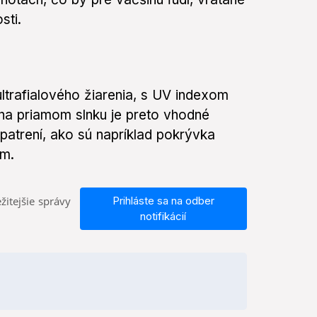
sti.
trafialového žiarenia, s UV indexom
na priamom slnku je preto vhodné
patrení, ako sú napríklad pokrývka
ém.
žitejšie správy
Prihláste sa na odber
notifikácií