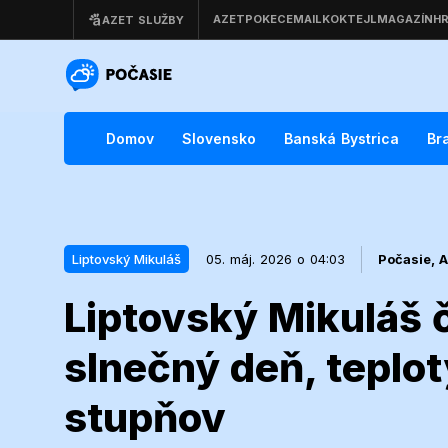
Domov
Slovensko
Banská Bystrica
Br
Liptovský Mikuláš
05. máj. 2026 o 04:03
Počasie,
A
Liptovský Mikuláš 
05. máj. 2026 o 04:03
Liptovský Mikuláš
slnečný deň, teplot
Liptovský Mik
stupňov