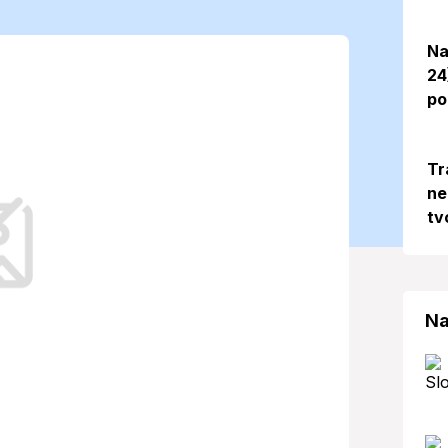
nečný deň,
Na
24
hnu 17 stupňov
po
Tr
ského Mikuláša čaká deň s priaznivým
ne
áša aj určité aspekty vyžadujúce
tv
Na