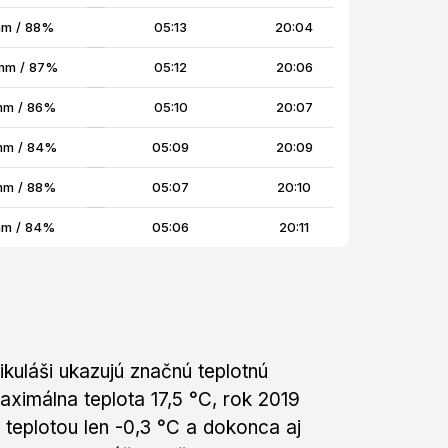
mm / 88%
05:13
20:04
mm / 87%
05:12
20:06
mm / 86%
05:10
20:07
mm / 84%
05:09
20:09
mm / 88%
05:07
20:10
mm / 84%
05:06
20:11
ikuláši ukazujú značnú teplotnú
maximálna teplota 17,5 °C, rok 2019
 teplotou len -0,3 °C a dokonca aj