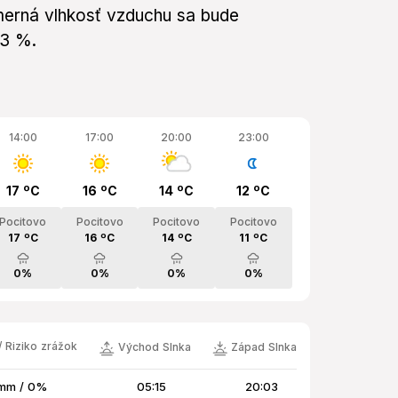
emerná vlhkosť vzduchu sa bude
53 %.
14:00
17:00
20:00
23:00
17 ºC
16 ºC
14 ºC
12 ºC
Pocitovo
Pocitovo
Pocitovo
Pocitovo
17 ºC
16 ºC
14 ºC
11 ºC
0%
0%
0%
0%
 Riziko zrážok
Východ Slnka
Západ Slnka
mm / 0%
05:15
20:03