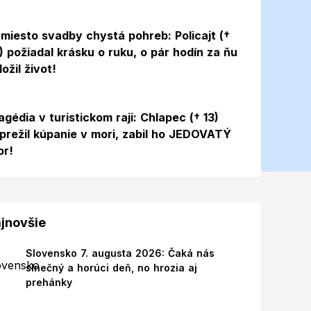
miesto svadby chystá pohreb: Policajt (†
) požiadal krásku o ruku, o pár hodín za ňu
ložil život!
agédia v turistickom raji: Chlapec († 13)
prežil kúpanie v mori, zabil ho JEDOVATÝ
or!
jnovšie
Slovensko 7. augusta 2026: Čaká nás
slnečný a horúci deň, no hrozia aj
prehánky