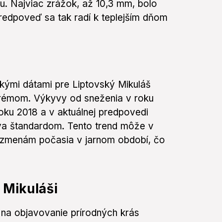
u. Najviac zrážok, až 10,3 mm, bolo
edpoveď sa tak radí k teplejším dňom
ckými dátami pre Liptovský Mikuláš
xtrémom. Výkyvy od sneženia v roku
oku 2018 a v aktuálnej predpovedi
áva štandardom. Tento trend môže v
m zmenám počasia v jarnom období, čo
 Mikuláši
e na objavovanie prírodných krás