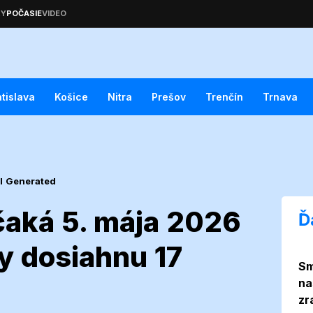
atislava
Košice
Nitra
Prešov
Trenčín
Trnava
I Generated
čaká 5. mája 2026
Ď
y dosiahnu 17
Sm
uláš čaká 5.
na
zr