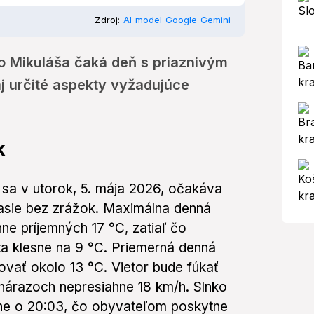
Zdroj:
AI model Google Gemini
o Mikuláša čaká deň s priaznivým
j určité aspekty vyžadujúce
k
 sa v utorok, 5. mája 2026, očakáva
asie bez zrážok. Maximálna denná
ne príjemných 17 °C, zatiaľ čo
ta klesne na 9 °C. Priemerná denná
ovať okolo 13 °C. Vietor bude fúkať
 nárazoch nepresiahne 18 km/h. Slnko
ne o 20:03, čo obyvateľom poskytne