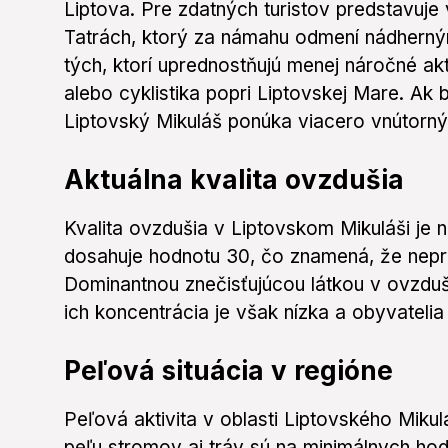
Liptova. Pre zdatných turistov predstavuje
Tatrách, ktorý za námahu odmení nádherný
tých, ktorí uprednostňujú menej náročné ak
alebo cyklistika popri Liptovskej Mare. Ak
Liptovský Mikuláš ponúka viacero vnútornýc
Aktuálna kvalita ovzdušia
Kvalita ovzdušia v Liptovskom Mikuláši je n
dosahuje hodnotu 30, čo znamená, že nepre
Dominantnou znečisťujúcou látkou v ovzduš
ich koncentrácia je však nízka a obyvateli
Peľová situácia v regióne
Peľová aktivita v oblasti Liptovského Mikul
peľu stromov aj tráv sú na minimálnych hod