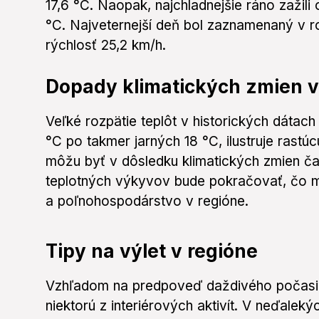
17,6 °C. Naopak, najchladnejšie ráno zažili
°C. Najveternejší deň bol zaznamenaný v r
rýchlosť 25,2 km/h.
Dopady klimatických zmien v
Veľké rozpätie teplôt v historických dátac
°C po takmer jarných 18 °C, ilustruje rastú
môžu byť v dôsledku klimatických zmien čas
teplotných výkyvov bude pokračovať, čo 
a poľnohospodárstvo v regióne.
Tipy na výlet v regióne
Vzhľadom na predpoveď daždivého počasia je
niektorú z interiérových aktivít. V neďalek