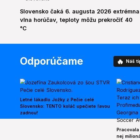
Slovensko čaká 6. augusta 2026 extrémna
vlna horúčav, teploty môžu prekročiť 40
°C
Odporúčame
🔥
Náš ti
Letné lákadlo Jožky z Pečie celé
Slovensko: TENTO koláč upečiete ľavou
zadnou!
Pracovala
nej milion