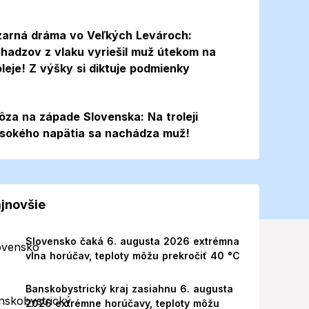
zarná dráma vo Veľkých Levároch:
hadzov z vlaku vyriešil muž útekom na
oleje! Z výšky si diktuje podmienky
ôza na západe Slovenska: Na troleji
sokého napätia sa nachádza muž!
jnovšie
Slovensko čaká 6. augusta 2026 extrémna
vlna horúčav, teploty môžu prekročiť 40 °C
Banskobystrický kraj zasiahnu 6. augusta
2026 extrémne horúčavy, teploty môžu