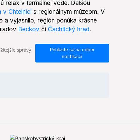
jú relax v termálnej vode. Ďalšou
a v Chtelnici
s regionálnym múzeom. V
o a vyjasnilo, región ponúka krásne
 hradov
Beckov
či
Čachtický hrad
.
žitejšie správy
Prihláste sa na odber
notifikácií