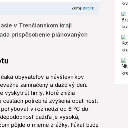
Zdroj:
iStock
asie v Trenčianskom kraji
žiada prispôsobenie plánovaných
otu
 čaká obyvateľov a návštevníkov
revažne zamračený a daždivý deň.
 vyskytnúť hmly, ktoré znížia
na cestách potrebná zvýšená opatrnosť.
e pohybovať v rozmedzí od 6 °C do
vdepodobnosť dažďa je vysoká,
čom pôjde o mierne zrážky. Fúkať bude