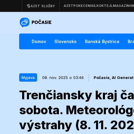
Domov
Slovensko
Banská Bystrica
Br
Myjava
08. nov. 2025 o 03:46
Počasie,
AI Genera
Trenčiansky kraj č
08. nov. 2025 o 03:46
Myjava
sobota. Meteorológo
Trenčiansky k
výstrahy (8. 11. 20