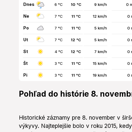
Dnes
6 °C
10 °C
9 km/h
0 
Ne
7 °C
11 °C
12 km/h
0 
Po
7 °C
11 °C
5 km/h
0 
Ut
7 °C
12 °C
5 km/h
0 
St
4 °C
12 °C
7 km/h
0 
Št
3 °C
11 °C
15 km/h
0 
Pi
3 °C
11 °C
19 km/h
0 
Pohľad do histórie 8. novemb
Historické záznamy pre 8. november v širš
výkyvy. Najteplejšie bolo v roku 2015, ked