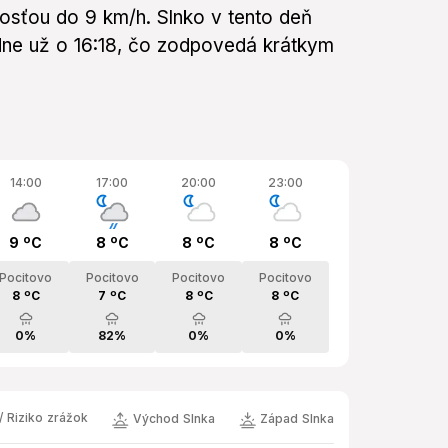
hlosťou do 9 km/h. Slnko v tento deň
ne už o 16:18, čo zodpovedá krátkym
14:00
17:00
20:00
23:00
9 ºC
8 ºC
8 ºC
8 ºC
Pocitovo
Pocitovo
Pocitovo
Pocitovo
8 ºC
7 ºC
8 ºC
8 ºC
0%
82%
0%
0%
/ Riziko zrážok
Východ Slnka
Západ Slnka