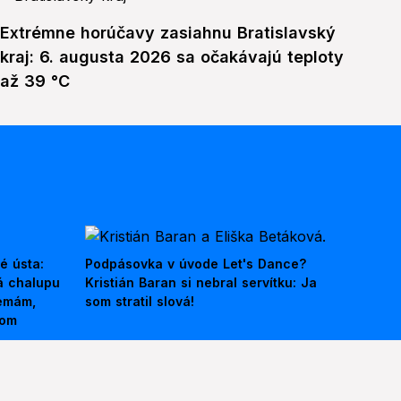
Extrémne horúčavy zasiahnu Bratislavský
kraj: 6. augusta 2026 sa očakávajú teploty
až 39 °C
é ústa:
Podpásovka v úvode Let's Dance?
á chalupu
Kristián Baran si nebral servítku: Ja
nemám,
som stratil slová!
kom