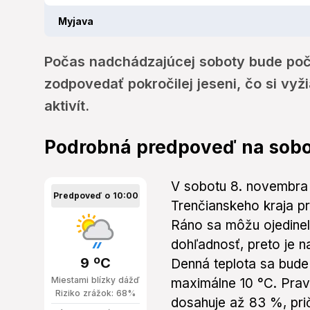
Myjava
Počas nadchádzajúcej soboty bude poč
zodpovedať pokročilej jeseni, čo si vy
aktivít.
Podrobná predpoveď na sob
V sobotu 8. novembra
Predpoveď o 10:00
Trenčianskeho kraja p
Ráno sa môžu ojedinele
dohľadnosť, preto je 
9 ºC
Denná teplota sa bud
Miestami blízky dážď
maximálne 10 °C. Pra
Riziko zrážok: 68%
dosahuje až 83 %, pri