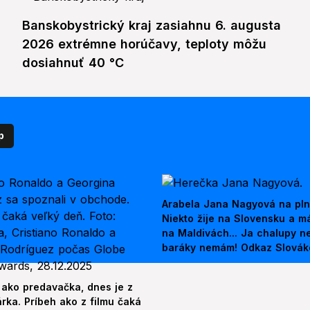
Banskobystrický kraj zasiahnu 6. augusta
2026 extrémne horúčavy, teploty môžu
dosiahnuť 40 °C
p
Arabela Jana Nagyová na pln
Niekto žije na Slovensku a m
na Maldivách... Ja chalupy 
baráky nemám! Odkaz Slová
 ako predavačka, dnes je z
árka. Príbeh ako z filmu čaká