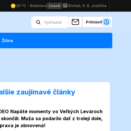
Prihlásiť
Žilina
alšie zaujímavé články
Video
DEO Napäté momenty vo Veľkých Levároch
 skončili: Muža sa podarilo dať z trolejí dole,
prava je obnovená!