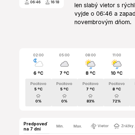
06:46
16:18
len slabý vietor s rýc
vyjde o 06:46 a zapad
novembrovým dňom.
02:00
05:00
08:00
11:00
6 ºC
7 ºC
8 ºC
10 ºC
Pocitovo
Pocitovo
Pocitovo
Pocitovo
5 ºC
5 ºC
7 ºC
8 ºC
0%
0%
83%
72%
Predpoveď
Vietor
Zrážky 
Min.
Max.
na 7 dní