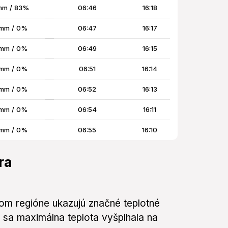
mm / 83%
06:46
16:18
mm / 0%
06:47
16:17
mm / 0%
06:49
16:15
mm / 0%
06:51
16:14
mm / 0%
06:52
16:13
mm / 0%
06:54
16:11
mm / 0%
06:55
16:10
ra
om regióne ukazujú značné teplotné
y sa maximálna teplota vyšplhala na