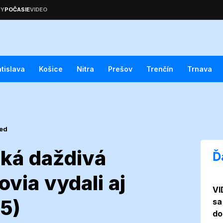
atislava
Košice
Nitra
Prešov
Trenčín
Trnava
ted
aká daždivá
Ď
via vydali aj
VI
raj čaká
25)
sa
do