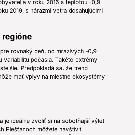
 obyvatelia v roku 2016 s teplotou -0,9
oku 2019, s nárazmi vetra dosahujúcimi
 regióne
h pre rovnaký deň, od mrazivých -0,9
cu variabilitu počasia. Takéto extrémy
tejšie. Predpokladá sa, že trend
môže mať vplyv na miestne ekosystémy
 ideálne zvoliť si na sobotňajší výlet
ých Piešťanoch môžete navštíviť