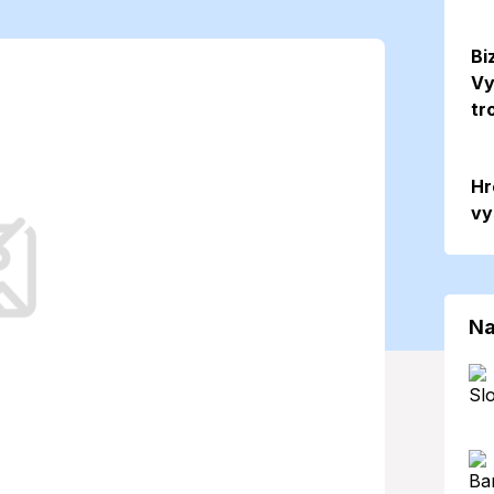
ta.
Bi
Vy
a vydali aj
tr
11. 2025)
Hr
vy
 počasie v Trenčianskom kraji
si vyžiada prispôsobenie plánovaných
Na