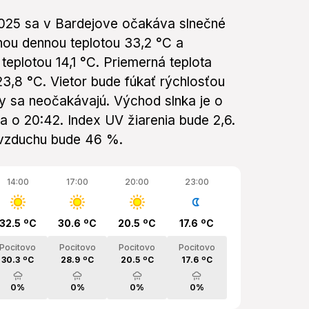
 2025 sa v Bardejove očakáva slnečné
ou dennou teplotou 33,2 °C a
teplotou 14,1 °C. Priemerná teplota
3,8 °C. Vietor bude fúkať rýchlosťou
ky sa neočakávajú. Východ slnka je o
a o 20:42. Index UV žiarenia bude 2,6.
 vzduchu bude 46 %.
14:00
17:00
20:00
23:00
32.5 ºC
30.6 ºC
20.5 ºC
17.6 ºC
Pocitovo
Pocitovo
Pocitovo
Pocitovo
30.3 ºC
28.9 ºC
20.5 ºC
17.6 ºC
0%
0%
0%
0%