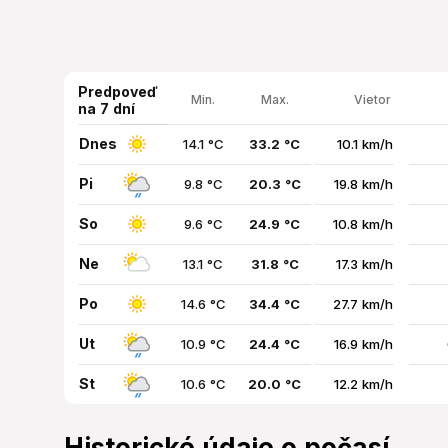
Predpoveď
Min.
Max.
Vietor
na 7 dní
Dnes
14.1 °C
33.2 °C
10.1 km/h
Pi
9.8 °C
20.3 °C
19.8 km/h
So
9.6 °C
24.9 °C
10.8 km/h
Ne
13.1 °C
31.8 °C
17.3 km/h
Po
14.6 °C
34.4 °C
27.7 km/h
Ut
10.9 °C
24.4 °C
16.9 km/h
St
10.6 °C
20.0 °C
12.2 km/h
Historické údaje o počasí