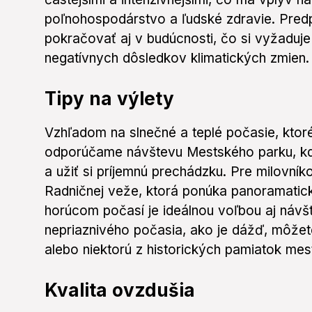
poľnohospodárstvo a ľudské zdravie. Predp
pokračovať aj v budúcnosti, čo si vyžaduj
negatívnych dôsledkov klimatických zmien.
Tipy na výlety
Vzhľadom na slnečné a teplé počasie, ktor
odporúčame návštevu Mestského parku, kde
a užiť si príjemnú prechádzku. Pre milovník
Radničnej veže, ktorá ponúka panoramatick
horúcom počasí je ideálnou voľbou aj návš
nepriaznivého počasia, ako je dážď, môžet
alebo niektorú z historických pamiatok mes
Kvalita ovzdušia