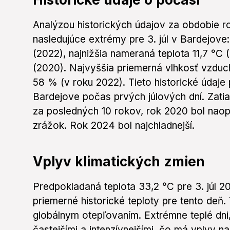
Analýzou historických údajov za obdobie ro
nasledujúce extrémy pre 3. júl v Bardejove
(2022), najnižšia nameraná teplota 11,7 °C
(2020). Najvyššia priemerná vlhkosť vzduc
58 % (v roku 2022). Tieto historické údaje 
Bardejove počas prvých júlových dní. Zatiaľ 
za posledných 10 rokov, rok 2020 bol naopa
zrážok. Rok 2024 bol najchladnejší.
Vplyv klimatických zmien
Predpokladaná teplota 33,2 °C pre 3. júl 2
priemerné historické teploty pre tento deň. 
globálnym otepľovaním. Extrémne teplé dni,
častejšími a intenzívnejšími, čo má vplyv 