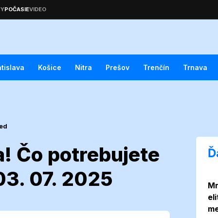
atislava
Košice
Nitra
Prešov
Trenčín
Trnava
ted
a! Čo potrebujete
Ď
03. 07. 2025
Mr
straha! Čo
el
me