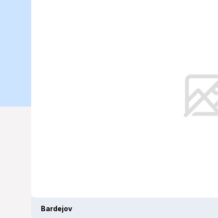
potrebujete v
na 03. 07. 20
V Bardejove sa očakáva slnečný a te
podrobnú predpoveď počasia, histo
Bardejov