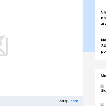
edieť o počasí
Sm
na
25
zr
Na
plý štvrtok, 3. júla 2025. Prečítajte si
24
rické údaje a tipy na výlety.
po
Na
Zdroj:
iStock