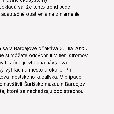
okladá sa, že tento trend bude
e adaptačné opatrenia na zmiernenie
é sa v Bardejove očakáva 3. júla 2025,
 si môžete oddýchnuť v tieni stromov
ov histórie je vhodná návšteva
ý výhľad na mesto a okolie. Pri
teva mestského kúpaliska. V prípade
e navštíviť Šarišské múzeum Bardejov
ta, ktoré sa nachádzajú pod strechou.