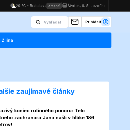
Prihlásiť
Žilina
alšie zaujímavé články
azivý koniec rutinného ponoru: Telo
itného záchranára Jana našli v hĺbke 186
trov!