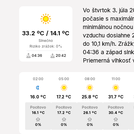
Vo štvrtok 3. júla
počasie s maximáln
minimálnou nočnou 
33.2 ºC / 14.1 ºC
vzduchu dosiahne 2
Slnečno
do 10,1 km/h. Zráž
Riziko zrážok: 0%
04:36 a západ slnk
04:36
20:42
Priemerná vlhkosť
02:00
05:00
08:00
11:00
16.0 ºC
17.2 ºC
25.8 ºC
31.7 ºC
Pocitovo
Pocitovo
Pocitovo
Pocitovo
16.1 ºC
17.2 ºC
26.1 ºC
30.4 ºC
0%
0%
0%
0%