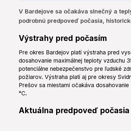
V Bardejove sa očakáva slnečný a teplý š
podrobnú predpoveď počasia, historické
Výstrahy pred počasím
Pre okres Bardejov platí výstraha pred vy
dosahovanie maximálnej teploty vzduchu 3
potenciálne nebezpečenstvo pre ľudské zdra
požiarov. Výstraha platí aj pre okresy Svid
Prešov sa miestami očakáva dosahovanie m
°C.
Aktuálna predpoveď počasia