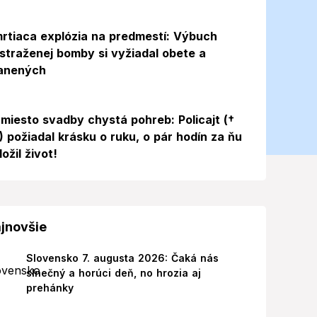
rtiaca explózia na predmestí: Výbuch
straženej bomby si vyžiadal obete a
anených
miesto svadby chystá pohreb: Policajt (†
) požiadal krásku o ruku, o pár hodín za ňu
ložil život!
jnovšie
Slovensko 7. augusta 2026: Čaká nás
slnečný a horúci deň, no hrozia aj
prehánky