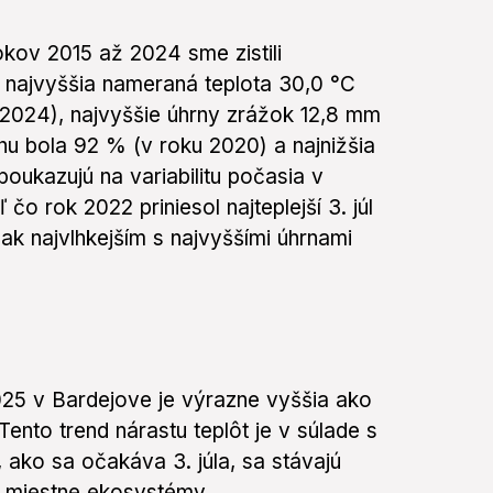
kov 2015 až 2024 sme zistili
: najvyššia nameraná teplota 30,0 °C
 (2024), najvyššie úhrny zrážok 12,8 mm
hu bola 92 % (v roku 2020) a najnižšia
poukazujú na variabilitu počasia v
čo rok 2022 priniesol najteplejší 3. júl
k najvlhkejším s najvyššími úhrnami
025 v Bardejove je výrazne vyššia ako
Tento trend nárastu teplôt je v súlade s
 ako sa očakáva 3. júla, sa stávajú
na miestne ekosystémy,