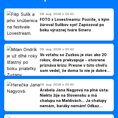
09. aug. 2026 o 05:43
FOTO z Lovestreamu: Pozrite, s kým
žúroval Sulíkov syn! Zapózoval po
boku výraznej tváre Smeru
09. aug. 2026 o 05:43
Vo vzťahu so Zuzkou je viac ako 20
rokov, dnes prekvapuje - otvorene
priznáva krízu: Presne v túto chvíľu
som vedel, že doma to nie je dobré,
hovorí Milan Ondrík
09. aug. 2026 o 05:43
Arabela Jana Nagyová na plné ústa:
Niekto žije na Slovensku a má
chalupu na Maldivách... Ja chalupy
nemám, baráky nemám! Odkaz
Slovákom