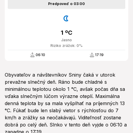
Predpoveď o 03:00
1 ºC
Jasno
Riziko zrážok: 0%
06:10
17:19
Obyvateľov a návštevníkov Sniny čaká v utorok
prevažne slnečný deň. Ráno bude chladné s
minimálnou teplotou okolo 1 °C, avšak počas dňa sa
vďaka slnečným lúčom výrazne oteplí. Maximálna
denná teplota by sa mala vyšplhať na príjemných 13
°C. Fúkať bude len slabý vietor s rýchlosťou do 7
km/h a zrážky sa neočakávajú. Viditeľnosť zostane
dobrá po celý deň. Slnko v tento deň vyjde o 06:10 a
zapadne o 17:19.