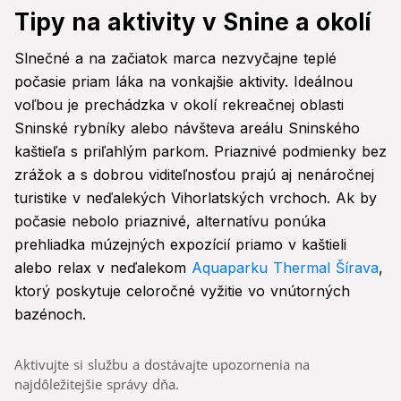
Tipy na aktivity v Snine a okolí
Slnečné a na začiatok marca nezvyčajne teplé
počasie priam láka na vonkajšie aktivity. Ideálnou
voľbou je prechádzka v okolí rekreačnej oblasti
Sninské rybníky alebo návšteva areálu Sninského
kaštieľa s priľahlým parkom. Priaznivé podmienky bez
zrážok a s dobrou viditeľnosťou prajú aj nenáročnej
turistike v neďalekých Vihorlatských vrchoch. Ak by
počasie nebolo priaznivé, alternatívu ponúka
prehliadka múzejných expozícií priamo v kaštieli
alebo relax v neďalekom
Aquaparku Thermal Šírava
,
ktorý poskytuje celoročné vyžitie vo vnútorných
bazénoch.
Aktivujte si službu a dostávajte upozornenia na
najdôležitejšie správy dňa.