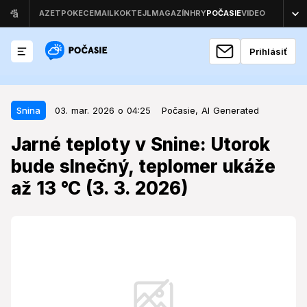
Prihlásiť
03. mar. 2026 o 04:25
Snina
Snina
03. mar. 2026 o 04:25
Počasie,
AI Generated
Jarné teploty v Snine: Utorok
Jarné teploty v Snine: Utorok
bude slnečný, teplomer ukáže až
bude slnečný, teplomer ukáže
13 °C (3. 3. 2026)
až 13 °C (3. 3. 2026)
Počasie v regióne horného Zemplína sa v utorok
predvedie v takmer jarnej podobe, avšak ranné
teploty môžu byť stále prekvapivo nízke.