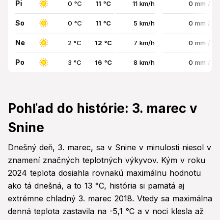
Pi
0 °C
11 °C
11 km/h
0 mm / 0
So
0 °C
11 °C
5 km/h
0 mm / 0
Ne
2 °C
12 °C
7 km/h
0 mm / 0
Po
3 °C
16 °C
8 km/h
0 mm / 0
Pohľad do histórie: 3. marec v
Snine
Dnešný deň, 3. marec, sa v Snine v minulosti niesol v
znamení značných teplotných výkyvov. Kým v roku
2024 teplota dosiahla rovnakú maximálnu hodnotu
ako tá dnešná, a to 13 °C, história si pamätá aj
extrémne chladný 3. marec 2018. Vtedy sa maximálna
denná teplota zastavila na -5,1 °C a v noci klesla až