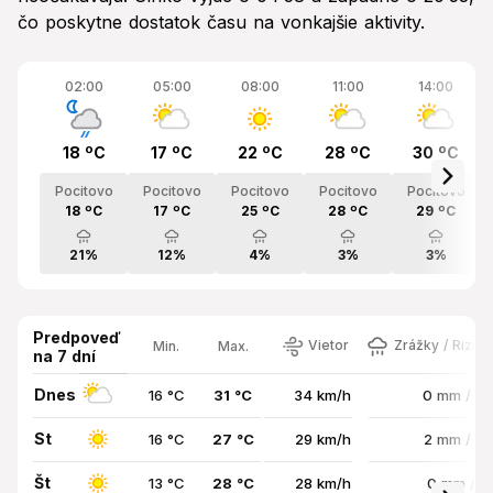
čo poskytne dostatok času na vonkajšie aktivity.
02:00
05:00
08:00
11:00
14:00
18 ºC
17 ºC
22 ºC
28 ºC
30 ºC
Pocitovo
Pocitovo
Pocitovo
Pocitovo
Pocitovo
18 ºC
17 ºC
25 ºC
28 ºC
29 ºC
21%
12%
4%
3%
3%
Predpoveď
Vietor
Zrážky / Rizik
Min.
Max.
na 7 dní
Dnes
16 °C
31 °C
34 km/h
0 mm / 3
St
16 °C
27 °C
29 km/h
2 mm / 5
Št
13 °C
28 °C
28 km/h
0 mm / 