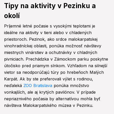
Tipy na aktivity v Pezinku a
okolí
Príjemné letné počasie s vysokými teplotami je
ideálne na aktivity v tieni alebo v chladených
priestoroch. Pezinok, ako srdce malokarpatskej
vinohradníckej oblasti, ponúka možnosť návštevy
miestnych vinárstiev a ochutnávky v chladných
pivniciach. Prechádzka v Zámockom parku poskytne
útočisko pred priamym slnkom. Vzhľadom na silnejší
vietor sa neodporúčajú túry po hrebeňoch Malých
Karpát. Ak by ste preferovali výlet s rodinou,
neďaleká
ZOO Bratislava
ponúka množstvo
vonkajších, ale aj krytých pavilónov. V prípade
nepriaznivého počasia by alternatívou mohla byť
návšteva Malokarpatského múzea v Pezinku.