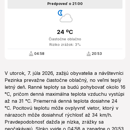
Predpoveď o 21:00
24 ºC
Čiastočne oblačno
Riziko zrážok: 3%
04:58
20:53
V utorok, 7. júla 2026, zažijú obyvatelia a návštevníci
Pezinka prevažne čiastočne oblačný, no veľmi teplý
letný deň. Ranné teploty sa budú pohybovať okolo 16
°C, pričom denná maximálna teplota vzduchu vystúpi
až na 31 °C. Priemerná denná teplota dosiahne 24
°C. Pocitovú teplotu môže ovplyvniť vietor, ktorý v
nárazoch môže dosiahnuť rýchlosť až 34 km/h.
Pravdepodobnosť dažďa je nízka, zrážky sa
neočakávajú. Slnko vyjde o 04:58 a zapadne o 20:53,