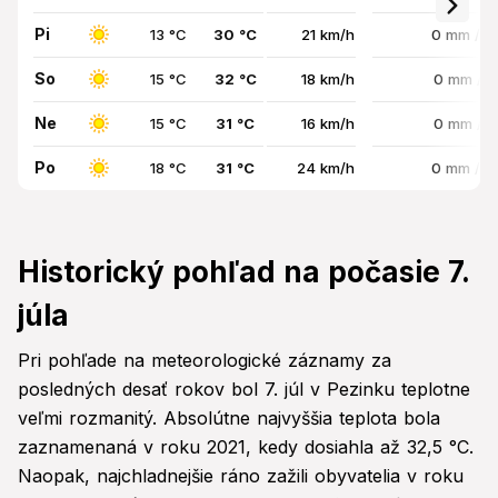
Pi
13 °C
30 °C
21 km/h
0 mm / 
So
15 °C
32 °C
18 km/h
0 mm / 
Ne
15 °C
31 °C
16 km/h
0 mm / 
Po
18 °C
31 °C
24 km/h
0 mm / 
Historický pohľad na počasie 7.
júla
Pri pohľade na meteorologické záznamy za
posledných desať rokov bol 7. júl v Pezinku teplotne
veľmi rozmanitý. Absolútne najvyššia teplota bola
zaznamenaná v roku 2021, kedy dosiahla až 32,5 °C.
Naopak, najchladnejšie ráno zažili obyvatelia v roku