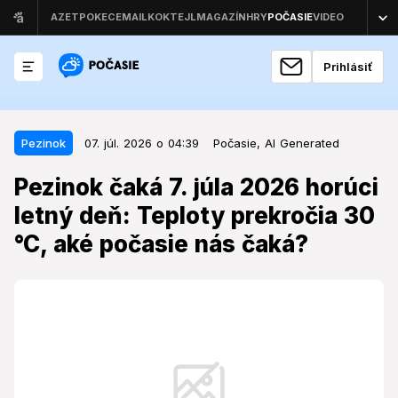
Prihlásiť
07. júl. 2026 o 04:39
Pezinok
Pezinok
07. júl. 2026 o 04:39
Počasie,
AI Generated
Pezinok čaká 7. júla 2026 horúci
Pezinok čaká 7. júla 2026 horúci
letný deň: Teploty prekročia 30
letný deň: Teploty prekročia 30
°C, aké počasie nás čaká?
°C, aké počasie nás čaká?
Nadchádzajúci deň prinesie do Pezinka letné teploty,
avšak charakter počasia bude sprevádzaný aj
silnejším vetrom.