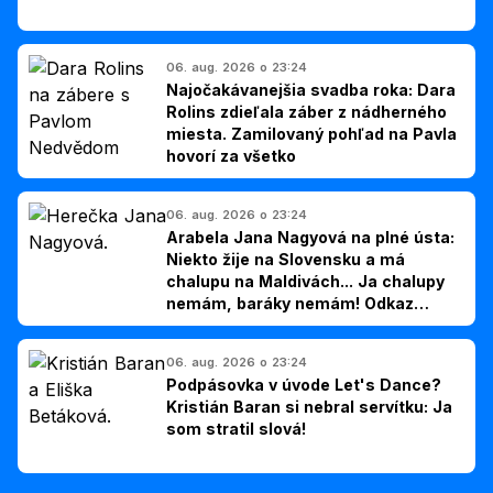
06. aug. 2026 o 23:24
Najočakávanejšia svadba roka: Dara
Rolins zdieľala záber z nádherného
miesta. Zamilovaný pohľad na Pavla
hovorí za všetko
06. aug. 2026 o 23:24
Arabela Jana Nagyová na plné ústa:
Niekto žije na Slovensku a má
chalupu na Maldivách... Ja chalupy
nemám, baráky nemám! Odkaz
Slovákom
06. aug. 2026 o 23:24
Podpásovka v úvode Let's Dance?
Kristián Baran si nebral servítku: Ja
som stratil slová!