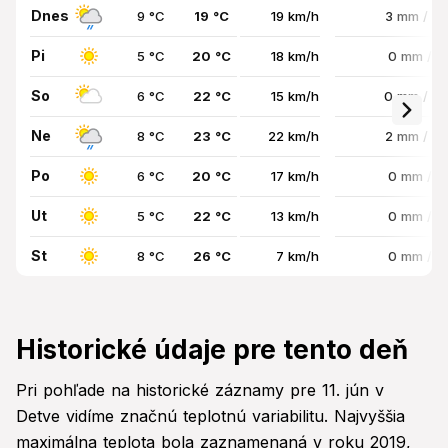
Dnes
9 °C
19 °C
19 km/h
3 mm / 6
Pi
5 °C
20 °C
18 km/h
0 mm / 
So
6 °C
22 °C
15 km/h
0 mm / 2
Ne
8 °C
23 °C
22 km/h
2 mm / 5
Po
6 °C
20 °C
17 km/h
0 mm / 
Ut
5 °C
22 °C
13 km/h
0 mm / 
St
8 °C
26 °C
7 km/h
0 mm / 
Historické údaje pre tento deň
Pri pohľade na historické záznamy pre 11. jún v
Detve vidíme značnú teplotnú variabilitu. Najvyššia
maximálna teplota bola zaznamenaná v roku 2019,