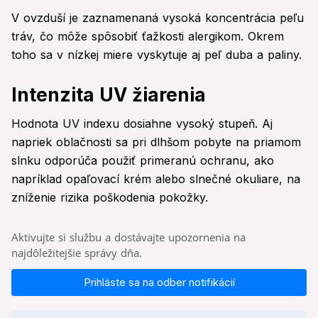
V ovzduší je zaznamenaná vysoká koncentrácia peľu
tráv, čo môže spôsobiť ťažkosti alergikom. Okrem
toho sa v nízkej miere vyskytuje aj peľ duba a paliny.
Intenzita UV žiarenia
Hodnota UV indexu dosiahne vysoký stupeň. Aj
napriek oblačnosti sa pri dlhšom pobyte na priamom
slnku odporúča použiť primeranú ochranu, ako
napríklad opaľovací krém alebo slnečné okuliare, na
zníženie rizika poškodenia pokožky.
Aktivujte si službu a dostávajte upozornenia na
najdôležitejšie správy dňa.
Prihláste sa na odber notifikácií