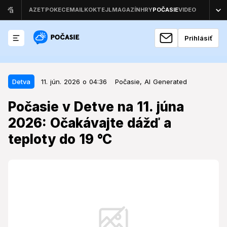
Prihlásiť
11. jún. 2026 o 04:36
Detva
Detva
11. jún. 2026 o 04:36
Počasie,
AI Generated
Počasie v Detve na 11. júna 2026:
Počasie v Detve na 11. júna
Očakávajte dážď a teploty do 19
2026: Očakávajte dážď a
°C
teploty do 19 °C
Nadchádzajúci deň prinesie do Detvy premenlivé
počasie, ktoré si bude vyžadovať prispôsobenie
denných plánov.