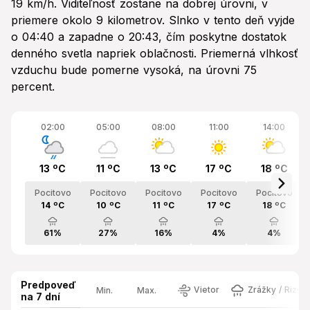
19 km/h. Viditeľnosť zostane na dobrej úrovni, v
priemere okolo 9 kilometrov. Slnko v tento deň vyjde
o 04:40 a zapadne o 20:43, čím poskytne dostatok
denného svetla napriek oblačnosti. Priemerná vlhkosť
vzduchu bude pomerne vysoká, na úrovni 75
percent.
02:00
05:00
08:00
11:00
14:00
13 ºC
11 ºC
13 ºC
17 ºC
18 ºC
Pocitovo
Pocitovo
Pocitovo
Pocitovo
Pocitovo
14 ºC
10 ºC
11 ºC
17 ºC
18 ºC
61%
27%
16%
4%
4%
Predpoveď
Vietor
Zrážky / Rizik
Min.
Max.
na 7 dní