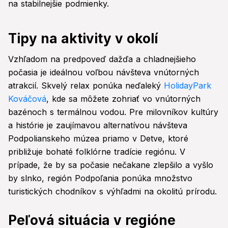
na stabilnejšie podmienky.
Tipy na aktivity v okolí
Vzhľadom na predpoveď dažďa a chladnejšieho
počasia je ideálnou voľbou návšteva vnútorných
atrakcií. Skvelý relax ponúka neďaleký
HolidayPark
Kováčová
, kde sa môžete zohriať vo vnútorných
bazénoch s termálnou vodou. Pre milovníkov kultúry
a histórie je zaujímavou alternatívou návšteva
Podpolianskeho múzea priamo v Detve, ktoré
približuje bohaté folklórne tradície regiónu. V
prípade, že by sa počasie nečakane zlepšilo a vyšlo
by slnko, región Podpoľania ponúka množstvo
turistických chodníkov s výhľadmi na okolitú prírodu.
Peľová situácia v regióne