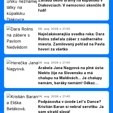
Záhada okolo drámy na kúpalisku v
Diakovciach: V nemocnici skončilo 8
ľudí!
06. aug. 2026 o 21:40
Najočakávanejšia svadba roka: Dara
Rolins zdieľala záber z nádherného
miesta. Zamilovaný pohľad na Pavla
hovorí za všetko
06. aug. 2026 o 21:40
Arabela Jana Nagyová na plné ústa:
Niekto žije na Slovensku a má
chalupu na Maldivách... Ja chalupy
nemám, baráky nemám! Odkaz
Slovákom
06. aug. 2026 o 21:40
Podpásovka v úvode Let's Dance?
Kristián Baran si nebral servítku: Ja
som stratil slová!