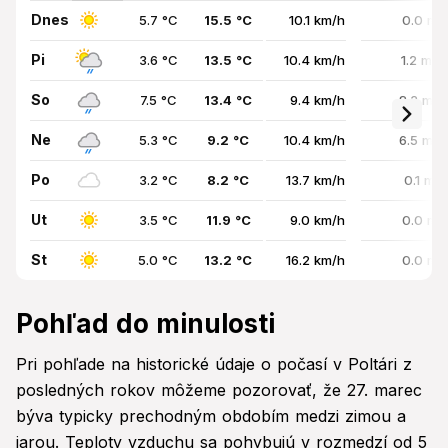
Dnes
5.7 °C
15.5 °C
10.1 km/h
0.0 mm
Pi
3.6 °C
13.5 °C
10.4 km/h
1.2 mm
So
7.5 °C
13.4 °C
9.4 km/h
8.3 mm
Ne
5.3 °C
9.2 °C
10.4 km/h
6.5 mm
Po
3.2 °C
8.2 °C
13.7 km/h
0.1 mm
Ut
3.5 °C
11.9 °C
9.0 km/h
0.0 mm
St
5.0 °C
13.2 °C
16.2 km/h
0.0 mm
Pohľad do minulosti
Pri pohľade na historické údaje o počasí v Poltári z
posledných rokov môžeme pozorovať, že 27. marec
býva typicky prechodným obdobím medzi zimou a
jarou. Teploty vzduchu sa pohybujú v rozmedzí od 5