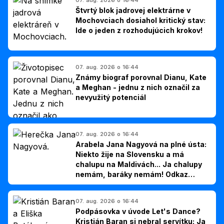
Štvrtý blok jadrovej elektrárne v
Mochovciach dosiahol kritický stav:
Ide o jeden z rozhodujúcich krokov!
07. aug. 2026 o 16:44
Známy biograf porovnal Dianu, Kate
a Meghan - jednu z nich označil za
nevyužitý potenciál
07. aug. 2026 o 16:44
Arabela Jana Nagyová na plné ústa:
Niekto žije na Slovensku a má
chalupu na Maldivách... Ja chalupy
nemám, baráky nemám! Odkaz
Slovákom
07. aug. 2026 o 16:44
Podpásovka v úvode Let's Dance?
Kristián Baran si nebral servítku: Ja