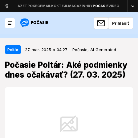
Prihlásiť
27. mar. 2025 o 04:27
Poltár
Poltár
27. mar. 2025 o 04:27
Počasie,
AI Generated
Počasie Poltár: Aké podmienky
Počasie Poltár: Aké podmienky
dnes očakávať? (27. 03. 2025)
dnes očakávať? (27. 03. 2025)
Poltár sa môže tešiť na príjemný jarný deň s
množstvom slnečného svitu.