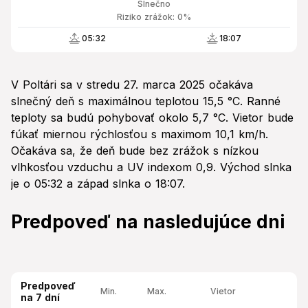
Slnečno
Riziko zrážok: 0%
05:32
18:07
V Poltári sa v stredu 27. marca 2025 očakáva
slnečný deň s maximálnou teplotou 15,5 °C. Ranné
teploty sa budú pohybovať okolo 5,7 °C. Vietor bude
fúkať miernou rýchlosťou s maximom 10,1 km/h.
Očakáva sa, že deň bude bez zrážok s nízkou
vlhkosťou vzduchu a UV indexom 0,9. Východ slnka
je o 05:32 a západ slnka o 18:07.
Predpoveď na nasledujúce dni
Predpoveď
Min.
Max.
Vietor
na 7 dní