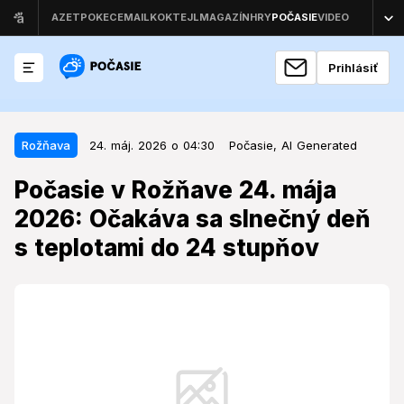
Prihlásiť
24. máj. 2026 o 04:30
Rožňava
Rožňava
24. máj. 2026 o 04:30
Počasie,
AI Generated
Počasie v Rožňave 24. mája 2026:
Počasie v Rožňave 24. mája
Očakáva sa slnečný deň s
2026: Očakáva sa slnečný deň
teplotami do 24 stupňov
s teplotami do 24 stupňov
Obyvateľov a návštevníkov mesta čaká deň, ktorý sa
bude z hľadiska počasia výrazne líšiť od
predchádzajúcich rokov v tomto období.