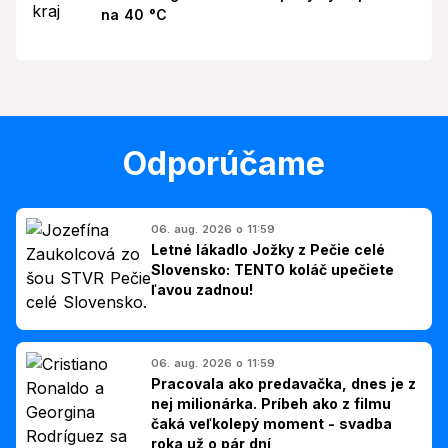
na 40 °C
Odporúčame
06. aug. 2026 o 11:59
Letné lákadlo Jožky z Pečie celé
Slovensko: TENTO koláč upečiete
ľavou zadnou!
06. aug. 2026 o 11:59
Pracovala ako predavačka, dnes je z
nej milionárka. Príbeh ako z filmu
čaká veľkolepý moment - svadba
roka už o pár dní