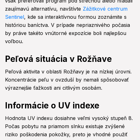
však preferovali program pod strechou alebo hľadali
zaujímavú alternatívu, navštívte
Zážitkové centrum
Sentinel
, kde sa interaktívnou formou zoznámite s
históriou baníctva. V prípade nepriaznivého počasia
by práve takéto vnútorné expozície boli najlepšou
voľbou.
Peľová situácia v Rožňave
Peľová aktivita v oblasti Rožňavy je na nízkej úrovni.
Koncentrácie peľu v ovzduší by nemali spôsobovať
výraznejšie ťažkosti ani citlivým osobám.
Informácie o UV indexe
Hodnota UV indexu dosiahne veľmi vysoký stupeň 8.
Počas pobytu na priamom slnku existuje zvýšené
riziko poškodenia pokožky, preto je vhodné použiť