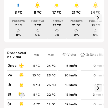
8 ºC
8 ºC
17 ºC
21 ºC
24 ºC
Pocitovo
Pocitovo
Pocitovo
Pocitovo
Pocitovo
7 ºC
7 ºC
17 ºC
21 ºC
25 ºC
0%
0%
0%
0%
0%
Predpoveď
Vietor
Zrážky / Rizik
Min.
Max.
na 7 dní
Dnes
8 °C
24 °C
16 km/h
0 mm / 
Po
10 °C
23 °C
20 km/h
0 mm / 
Ut
9 °C
25 °C
13 km/h
0 mm / 
St
8 °C
22 °C
18 km/h
3 mm / 8
Št
4 °C
18 °C
19 km/h
0 mm / 