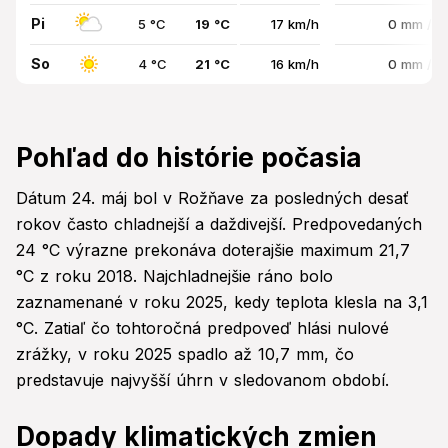
Pi
5 °C
19 °C
17 km/h
0 mm / 
So
4 °C
21 °C
16 km/h
0 mm / 
Pohľad do histórie počasia
Dátum 24. máj bol v Rožňave za posledných desať
rokov často chladnejší a daždivejší. Predpovedaných
24 °C výrazne prekonáva doterajšie maximum 21,7
°C z roku 2018. Najchladnejšie ráno bolo
zaznamenané v roku 2025, kedy teplota klesla na 3,1
°C. Zatiaľ čo tohtoročná predpoveď hlási nulové
zrážky, v roku 2025 spadlo až 10,7 mm, čo
predstavuje najvyšší úhrn v sledovanom období.
Dopady klimatických zmien