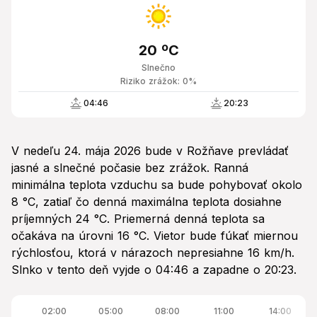
20 ºC
Slnečno
Riziko zrážok: 0%
04:46
20:23
V nedeľu 24. mája 2026 bude v Rožňave prevládať
jasné a slnečné počasie bez zrážok. Ranná
minimálna teplota vzduchu sa bude pohybovať okolo
8 °C, zatiaľ čo denná maximálna teplota dosiahne
príjemných 24 °C. Priemerná denná teplota sa
očakáva na úrovni 16 °C. Vietor bude fúkať miernou
rýchlosťou, ktorá v nárazoch nepresiahne 16 km/h.
Slnko v tento deň vyjde o 04:46 a zapadne o 20:23.
02:00
05:00
08:00
11:00
14:00