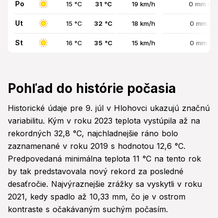
Po
15 °C
31 °C
19 km/h
0 mm / 
Ut
15 °C
32 °C
18 km/h
0 mm / 
St
16 °C
35 °C
15 km/h
0 mm / 
Pohľad do histórie počasia
Historické údaje pre 9. júl v Hlohovci ukazujú značnú
variabilitu. Kým v roku 2023 teplota vystúpila až na
rekordných 32,8 °C, najchladnejšie ráno bolo
zaznamenané v roku 2019 s hodnotou 12,6 °C.
Predpovedaná minimálna teplota 11 °C na tento rok
by tak predstavovala nový rekord za posledné
desaťročie. Najvýraznejšie zrážky sa vyskytli v roku
2021, kedy spadlo až 10,33 mm, čo je v ostrom
kontraste s očakávaným suchým počasím.