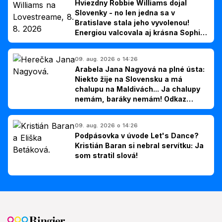
Hviezdny Robbie Williams dojal
Slovenky - no len jedna sa v
Bratislave stala jeho vyvolenou!
Energiou valcovala aj krásna Sophie
Ellis-Bextor (foto)
09. aug. 2026 o 14:26
Arabela Jana Nagyová na plné ústa:
Niekto žije na Slovensku a má
chalupu na Maldivách... Ja chalupy
nemám, baráky nemám! Odkaz
Slovákom
09. aug. 2026 o 14:26
Podpásovka v úvode Let's Dance?
Kristián Baran si nebral servítku: Ja
som stratil slová!