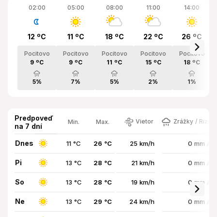
02:00
05:00
08:00
11:00
14:00
12 ºC
11 ºC
18 ºC
22 ºC
26 ºC
Pocitovo
Pocitovo
Pocitovo
Pocitovo
Pocitovo
9 ºC
9 ºC
11 ºC
15 ºC
18 ºC
5%
7%
5%
2%
1%
Predpoveď
Vietor
Zrážky / Rizik
Min.
Max.
na 7 dní
Dnes
11 °C
26 °C
25 km/h
0 mm / 
Pi
13 °C
28 °C
21 km/h
0 mm / 
So
13 °C
28 °C
19 km/h
0 mm / 
Ne
13 °C
29 °C
24 km/h
0 mm / 