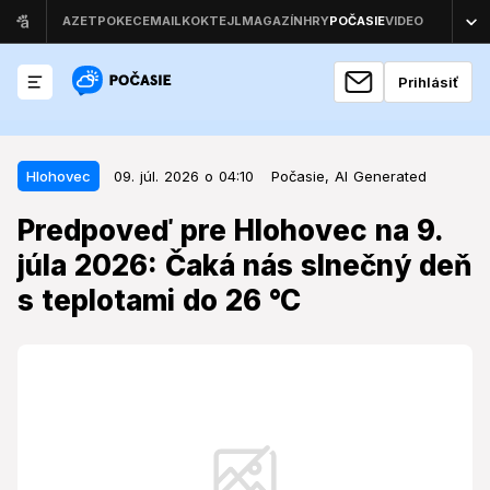
Prihlásiť
09. júl. 2026 o 04:10
Hlohovec
Hlohovec
09. júl. 2026 o 04:10
Počasie,
AI Generated
Predpoveď pre Hlohovec na 9. júla
Predpoveď pre Hlohovec na 9.
2026: Čaká nás slnečný deň s
júla 2026: Čaká nás slnečný deň
teplotami do 26 °C
s teplotami do 26 °C
Obyvateľov a návštevníkov mesta čaká deň, ktorý
bude priať aktivitám pod holým nebom, avšak ranné
teploty budú prekvapivo nízke.