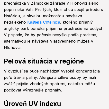
prechádzka v Zámockej záhrade v Hlohovci alebo
popri rieke Váh. Pre tých, ktorí chcú spojiť prírodu s
históriou, je skvelou možnosťou návšteva
neďalekého
Kaštieľa Chtelnica
, ktorého priľahlý
anglický park ponúka príjemné prostredie na oddych.
V prípade, že by počasie nevyšlo podľa predstáv,
alternatívou je návšteva Vlastivedného múzea v
Hlohovci.
Peľová situácia v regióne
V ovzduší sa bude nachádzať vysoká koncentrácia
peľu tráv a paliny. Alergici a citlivé osoby by mali
zvážiť prijatie vhodných opatrení, nakoľko môžu
pociťovať výraznejšie príznaky.
Úroveň UV indexu