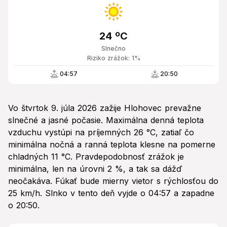
24 ºC
Slnečno
Riziko zrážok: 1%
04:57
20:50
Vo štvrtok 9. júla 2026 zažije Hlohovec prevažne
slnečné a jasné počasie. Maximálna denná teplota
vzduchu vystúpi na príjemných 26 °C, zatiaľ čo
minimálna nočná a ranná teplota klesne na pomerne
chladných 11 °C. Pravdepodobnosť zrážok je
minimálna, len na úrovni 2 %, a tak sa dážď
neočakáva. Fúkať bude mierny vietor s rýchlosťou do
25 km/h. Slnko v tento deň vyjde o 04:57 a zapadne
o 20:50.