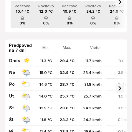
Pocitovo
Pocitovo
Pocitovo
Pocitovo
Pocitovo
10.4 °C
12.0 °C
19.9 °C
24.2 °C
24.9 °C
0%
0%
0%
0%
0%
Predpoveď
Min.
Max.
Vietor
na 7 dní
Dnes
11.3 °C
29.4 °C
11.7 km/h
0.0 mm
Ne
15.0 °C
32.9 °C
23.4 km/h
3.5 mm
Po
14.6 °C
28.7 °C
31.8 km/h
2.4 mm
Ut
14.0 °C
25.7 °C
25.7 km/h
1.0 mm
St
12.9 °C
23.8 °C
24.2 km/h
0.5 mm
Št
11.8 °C
23.3 °C
24.2 km/h
0.1 mm
Pi
11.4 °C
23.8 °C
19.6 km/h
0.1 mm