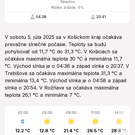
Slnečno
Riziko zrážok: 0%
04:38
20:41
V sobotu 5. júla 2025 sa v Košickom kraji očakáva
prevažne slnečné počasie. Teploty sa budú
pohybovať od 11,7 °C do 31,3 °C. V Košiciach sa
očakáva maximálna teplota 30 °C a minimálna 11,7
°C. Východ slnka je o 04:36 a západ slnka o 20:37. V
Trebišove sa očakáva maximálna teplota 31,3 °C a
minimálna 13,4 °C. Východ slnka je o 04:58 a západ
slnka o 20:54. V Rožňave sa očakáva maximálna
teplota 26,1 °C a minimálna 7 °C.
02:00
05:00
08:00
11:00
14:00
12.2 °C
12.8 °C
21.4 °C
26.5 °C
28.9 °C