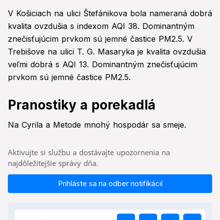
V Košiciach na ulici Štefánikova bola nameraná dobrá
kvalita ovzdušia s indexom AQI 38. Dominantným
znečisťujúcim prvkom sú jemné častice PM2.5. V
Trebišove na ulici T. G. Masaryka je kvalita ovzdušia
veľmi dobrá s AQI 13. Dominantným znečisťujúcim
prvkom sú jemné častice PM2.5.
Pranostiky a porekadlá
Na Cyrila a Metode mnohý hospodár sa smeje.
Aktivujte si službu a dostávajte upozornenia na
najdôležitejšie správy dňa.
Prihláste sa na odber notifikácií