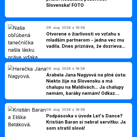
Slovenska! FOTO
09. aug. 2026 o 16:36
Otvorene o žiarlivosti vo vzťahu s
mladším partnerom - jedna vec mu
vadila. Dnes priznáva, že dozrieva...
09. aug. 2026 o 16:36
Arabela Jana Nagyová na plné ústa:
Niekto žije na Slovensku a má
chalupu na Maldivách... Ja chalupy
nemám, baráky nemám! Odkaz
Slovákom
09. aug. 2026 o 16:36
Podpásovka v úvode Let's Dance?
Kristián Baran si nebral servítku: Ja
som stratil slová!