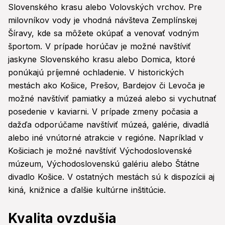
Slovenského krasu alebo Volovských vrchov. Pre
milovníkov vody je vhodná návšteva Zemplínskej
Šíravy, kde sa môžete okúpať a venovať vodným
športom. V prípade horúčav je možné navštíviť
jaskyne Slovenského krasu alebo Domica, ktoré
ponúkajú príjemné ochladenie. V historických
mestách ako Košice, Prešov, Bardejov či Levoča je
možné navštíviť pamiatky a múzeá alebo si vychutnať
posedenie v kaviarni. V prípade zmeny počasia a
dažďa odporúčame navštíviť múzeá, galérie, divadlá
alebo iné vnútorné atrakcie v regióne. Napríklad v
Košiciach je možné navštíviť Východoslovenské
múzeum, Východoslovenskú galériu alebo Štátne
divadlo Košice. V ostatných mestách sú k dispozícii aj
kiná, knižnice a ďalšie kultúrne inštitúcie.
Kvalita ovzdušia