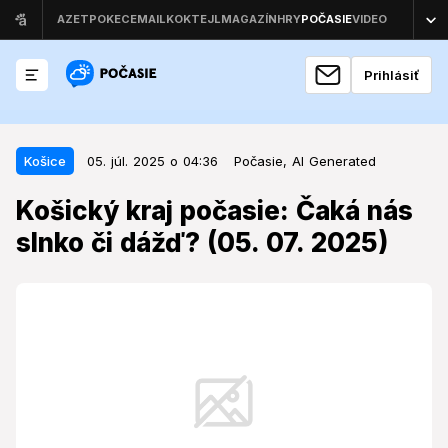
Prihlásiť
05. júl. 2025 o 04:36
Košice
Košice
05. júl. 2025 o 04:36
Počasie,
AI Generated
Košický kraj počasie: Čaká nás
Košický kraj počasie: Čaká nás
slnko či dážď? (05. 07. 2025)
slnko či dážď? (05. 07. 2025)
V Košickom kraji sa v sobotu 5. júla 2025 očakáva
slnečné a teplé počasie.