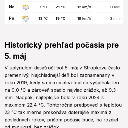
Ne
7 °C
21 °C
12 km/h
0 mm / 8
Po
13 °C
19 °C
18 km/h
3 mm / 8
Historický prehľad počasia pre
5. máj
V uplynulom desaťročí bol 5. máj v Stropkove často
premenlivý. Najchladnejší deň bol zaznamenaný v
roku 2019, kedy sa maximálna teplota vyšplhala len
na 9,0 °C a zároveň spadlo najviac zrážok, až 9,3
mm. Naopak, najteplejšie bolo v roku 2024 s
maximom 22,4 °C. Tohtoročná predpoveď s teplotou
23 °C tak mierne prekonáva doterajšie maximá z
posledných rokov, pričom počasie bude, na rozdiel
od minulosti, bez zrážok.