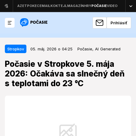
Prihlásiť
05. máj. 2026 o 04:25
Stropkov
Stropkov
05. máj. 2026 o 04:25
Počasie,
AI Generated
Počasie v Stropkove 5. mája 2026:
Počasie v Stropkove 5. mája
Očakáva sa slnečný deň s
2026: Očakáva sa slnečný deň
teplotami do 23 °C
s teplotami do 23 °C
Obyvateľov a návštevníkov Stropkova čaká deň s
priaznivými meteorologickými podmienkami, ktoré
ovplyvní stabilná tlaková výš.