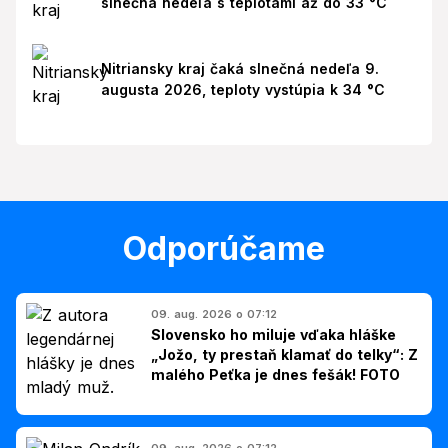
slnečná nedeľa s teplotami až do 33 °C
Nitriansky kraj čaká slnečná nedeľa 9.
augusta 2026, teploty vystúpia k 34 °C
Odporúčame
09. aug. 2026 o 07:12
Slovensko ho miluje vďaka hláške
„Jožo, ty prestaň klamať do telky“: Z
malého Peťka je dnes fešák! FOTO
09. aug. 2026 o 07:12