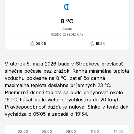
8 ºC
Jasno
Riziko zrážok: 0%
05:05
19:54
V utorok 5. mája 2026 bude v Stropkove prevládať
slnečné počasie bez zrážok. Ranná minimálna teplota
vzduchu poklesne na 8 °C, zatiaľ čo denná
maximálna teplota dosiahne príjemných 23 °C.
Priemerná denná teplota sa bude pohybovať okolo
15 °C. Fúkať bude vietor s rýchlosťou do 20 km/h.
Pravdepodobnosť dažďa je nulová. Slnko v tento deň
vychádza o 05:05 a zapadá o 19:54.
02:00
05:00
08:00
11:00
14:00