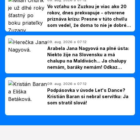
Vo vzťahu so Zuzkou je viac ako 20
rokov, dnes prekvapuje - otvorene
priznáva krízu: Presne v túto chvíľu
som vedel, že doma to nie je dobré,
hovorí Milan Ondrík
09. aug. 2026 o 07:12
Arabela Jana Nagyová na plné ústa:
Niekto žije na Slovensku a má
chalupu na Maldivách... Ja chalupy
nemám, baráky nemám! Odkaz
Slovákom
09. aug. 2026 o 07:12
Podpásovka v úvode Let's Dance?
Kristián Baran si nebral servítku: Ja
som stratil slová!