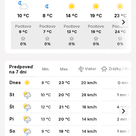
10 ºC
8 ºC
14 ºC
19 ºC
23 ºC
Pocitovo
Pocitovo
Pocitovo
Pocitovo
Pocitovo
9 ºC
7 ºC
13 ºC
19 ºC
24 ºC
0%
0%
0%
0%
0%
Predpoveď
Vietor
Zrážky / Rizik
Min.
Max.
na 7 dní
Dnes
8 °C
23 °C
20 km/h
0 mm / 
St
10 °C
20 °C
28 km/h
1 mm / 8
Št
12 °C
21 °C
18 km/h
4 mm / 8
Pi
13 °C
20 °C
14 km/h
2 mm / 8
So
9 °C
18 °C
14 km/h
1 mm / 8