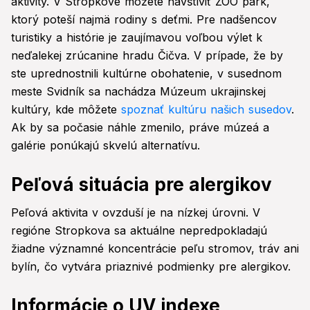
aktivity. V Stropkove môžete navštíviť ZOO park,
ktorý poteší najmä rodiny s deťmi. Pre nadšencov
turistiky a histórie je zaujímavou voľbou výlet k
neďalekej zrúcanine hradu Čičva. V prípade, že by
ste uprednostnili kultúrne obohatenie, v susednom
meste Svidník sa nachádza Múzeum ukrajinskej
kultúry, kde môžete
spoznať kultúru našich susedov
.
Ak by sa počasie náhle zmenilo, práve múzeá a
galérie ponúkajú skvelú alternatívu.
Peľová situácia pre alergikov
Peľová aktivita v ovzduší je na nízkej úrovni. V
regióne Stropkova sa aktuálne nepredpokladajú
žiadne významné koncentrácie peľu stromov, tráv ani
bylín, čo vytvára priaznivé podmienky pre alergikov.
Informácie o UV indexe