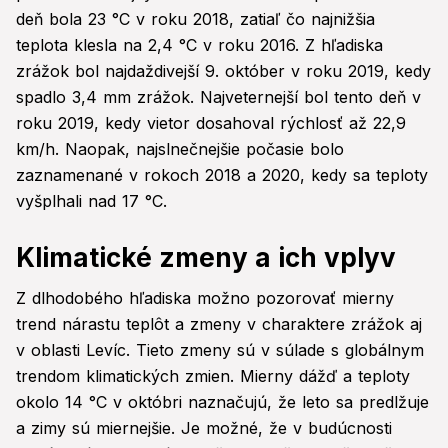
deň bola 23 °C v roku 2018, zatiaľ čo najnižšia
teplota klesla na 2,4 °C v roku 2016. Z hľadiska
zrážok bol najdaždivejší 9. október v roku 2019, kedy
spadlo 3,4 mm zrážok. Najveternejší bol tento deň v
roku 2019, kedy vietor dosahoval rýchlosť až 22,9
km/h. Naopak, najslnečnejšie počasie bolo
zaznamenané v rokoch 2018 a 2020, kedy sa teploty
vyšplhali nad 17 °C.
Klimatické zmeny a ich vplyv
Z dlhodobého hľadiska možno pozorovať mierny
trend nárastu teplôt a zmeny v charaktere zrážok aj
v oblasti Levíc. Tieto zmeny sú v súlade s globálnym
trendom klimatických zmien. Mierny dážď a teploty
okolo 14 °C v októbri naznačujú, že leto sa predlžuje
a zimy sú miernejšie. Je možné, že v budúcnosti