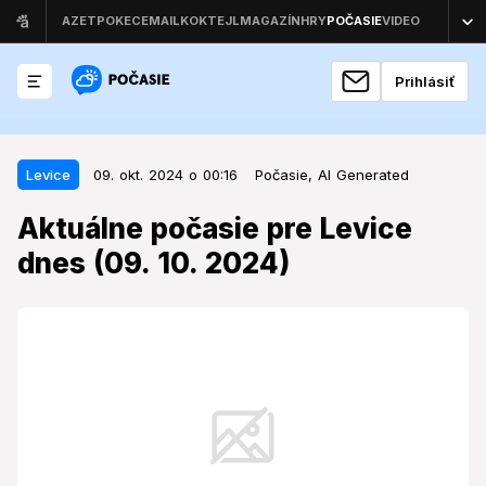
Prihlásiť
09. okt. 2024 o 00:16
Levice
Levice
09. okt. 2024 o 00:16
Počasie,
AI Generated
Aktuálne počasie pre Levice dnes
Aktuálne počasie pre Levice
(09. 10. 2024)
dnes (09. 10. 2024)
V Leviciach sa 9. októbra 2024 očakáva mierny dážď
a mierne teploty.