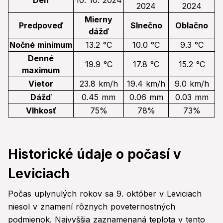
Deň
10. 10. 2024
2024
2024
Mierny
Predpoveď
Slnečno
Oblačno
dážď
Nočné minimum
13.2 °C
10.0 °C
9.3 °C
Denné
19.9 °C
17.8 °C
15.2 °C
maximum
Vietor
23.8 km/h
19.4 km/h
9.0 km/h
Dážď
0.45 mm
0.06 mm
0.03 mm
Vlhkosť
75%
78%
73%
Historické údaje o počasí v
Leviciach
Počas uplynulých rokov sa 9. október v Leviciach
niesol v znamení rôznych poveternostných
podmienok. Najvyššia zaznamenaná teplota v tento