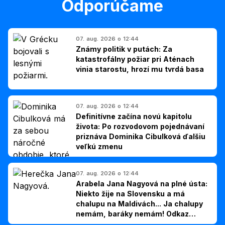
Odporúčame
07. aug. 2026 o 12:44
Známy politik v putách: Za
katastrofálny požiar pri Aténach
vinia starostu, hrozí mu tvrdá basa
07. aug. 2026 o 12:44
Definitívne začína novú kapitolu
života: Po rozvodovom pojednávaní
priznáva Dominika Cibulková ďalšiu
veľkú zmenu
07. aug. 2026 o 12:44
Arabela Jana Nagyová na plné ústa:
Niekto žije na Slovensku a má
chalupu na Maldivách... Ja chalupy
nemám, baráky nemám! Odkaz
Slovákom