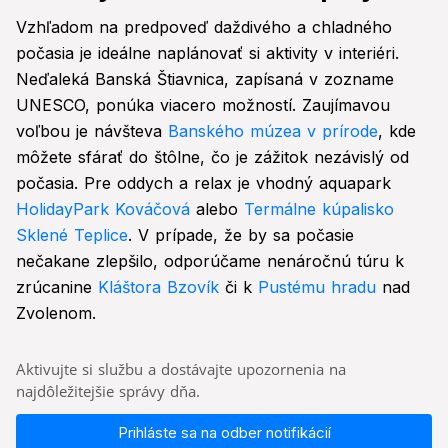
Vzhľadom na predpoveď daždivého a chladného
počasia je ideálne naplánovať si aktivity v interiéri.
Neďaleká Banská Štiavnica, zapísaná v zozname
UNESCO, ponúka viacero možností. Zaujímavou
voľbou je návšteva
Banského múzea v prírode
, kde
môžete sfárať do štôlne, čo je zážitok nezávislý od
počasia. Pre oddych a relax je vhodný aquapark
HolidayPark Kováčová
alebo
Termálne kúpalisko
Sklené Teplice
. V prípade, že by sa počasie
nečakane zlepšilo, odporúčame nenáročnú túru k
zrúcanine
Kláštora Bzovík
či k
Pustému hradu
nad
Zvolenom.
Aktivujte si službu a dostávajte upozornenia na
najdôležitejšie správy dňa.
Prihláste sa na odber notifikácií