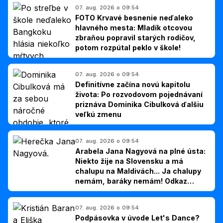
07. aug. 2026 o 09:54
FOTO Krvavé besnenie neďaleko
hlavného mesta: Mladík otcovou
zbraňou popravil starých rodičov,
potom rozpútal peklo v škole!
07. aug. 2026 o 09:54
Definitívne začína novú kapitolu
života: Po rozvodovom pojednávaní
priznáva Dominika Cibulková ďalšiu
veľkú zmenu
07. aug. 2026 o 09:54
Arabela Jana Nagyová na plné ústa:
Niekto žije na Slovensku a má
chalupu na Maldivách... Ja chalupy
nemám, baráky nemám! Odkaz
Slovákom
07. aug. 2026 o 09:54
Podpásovka v úvode Let's Dance?