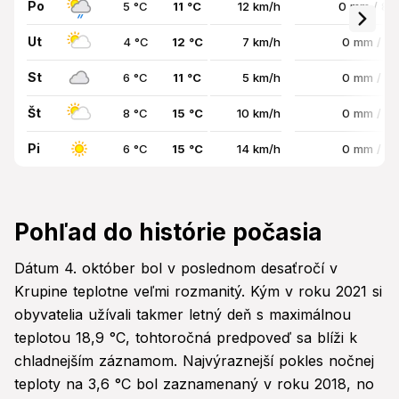
Po
5 °C
11 °C
12 km/h
0 mm / 8
Ut
4 °C
12 °C
7 km/h
0 mm / 0
St
6 °C
11 °C
5 km/h
0 mm / 0
Št
8 °C
15 °C
10 km/h
0 mm / 0
Pi
6 °C
15 °C
14 km/h
0 mm / 0
Pohľad do histórie počasia
Dátum 4. október bol v poslednom desaťročí v
Krupine teplotne veľmi rozmanitý. Kým v roku 2021 si
obyvatelia užívali takmer letný deň s maximálnou
teplotou 18,9 °C, tohtoročná predpoveď sa blíži k
chladnejším záznamom. Najvýraznejší pokles nočnej
teploty na 3,6 °C bol zaznamenaný v roku 2018, no