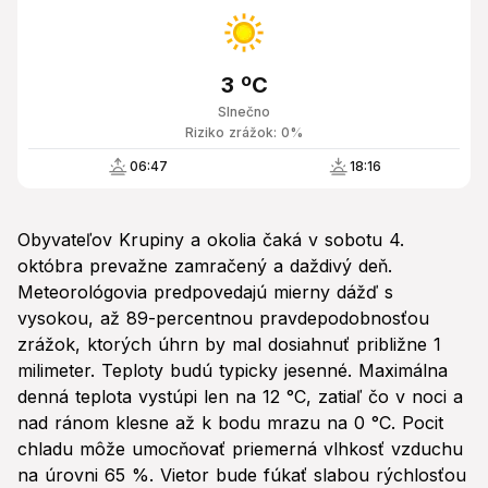
3 ºC
Slnečno
Riziko zrážok: 0%
06:47
18:16
Obyvateľov Krupiny a okolia čaká v sobotu 4.
októbra prevažne zamračený a daždivý deň.
Meteorológovia predpovedajú mierny dážď s
vysokou, až 89-percentnou pravdepodobnosťou
zrážok, ktorých úhrn by mal dosiahnuť približne 1
milimeter. Teploty budú typicky jesenné. Maximálna
denná teplota vystúpi len na 12 °C, zatiaľ čo v noci a
nad ránom klesne až k bodu mrazu na 0 °C. Pocit
chladu môže umocňovať priemerná vlhkosť vzduchu
na úrovni 65 %. Vietor bude fúkať slabou rýchlosťou