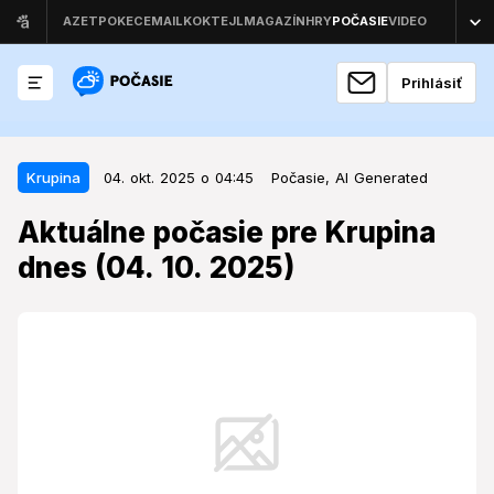
Prihlásiť
04. okt. 2025 o 04:45
Krupina
Krupina
04. okt. 2025 o 04:45
Počasie,
AI Generated
Aktuálne počasie pre Krupina
Aktuálne počasie pre Krupina
dnes (04. 10. 2025)
dnes (04. 10. 2025)
Prvý októbrový víkend prinesie do regiónu Krupiny
premenlivé počasie, ktoré ovplyvní plány na voľné
dni.