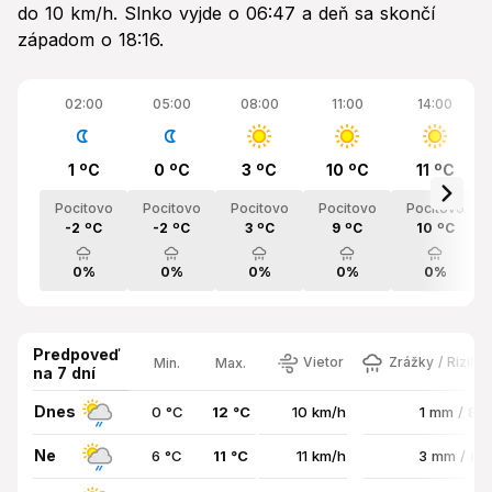
do 10 km/h. Slnko vyjde o 06:47 a deň sa skončí
západom o 18:16.
02:00
05:00
08:00
11:00
14:00
1 ºC
0 ºC
3 ºC
10 ºC
11 ºC
Pocitovo
Pocitovo
Pocitovo
Pocitovo
Pocitovo
-2 ºC
-2 ºC
3 ºC
9 ºC
10 ºC
0%
0%
0%
0%
0%
Predpoveď
Vietor
Zrážky / Riziko
Min.
Max.
na 7 dní
Dnes
0 °C
12 °C
10 km/h
1 mm / 89
Ne
6 °C
11 °C
11 km/h
3 mm / 8