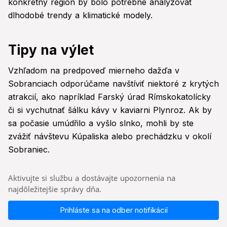
konkrétny región by bolo potrebné analyzovať
dlhodobé trendy a klimatické modely.
Tipy na výlet
Vzhľadom na predpoveď mierneho dažďa v
Sobranciach odporúčame navštíviť niektoré z krytých
atrakcií, ako napríklad Farský úrad Rímskokatolícky
či si vychutnať šálku kávy v kaviarni Plynroz. Ak by
sa počasie umúdřilo a vyšlo slnko, mohli by ste
zvážiť návštevu Kúpaliska alebo prechádzku v okolí
Sobraniec.
Aktivujte si službu a dostávajte upozornenia na
najdôležitejšie správy dňa.
Prihláste sa na odber notifikácií