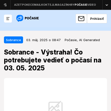
Prihlásiť
03. máj. 2025 o 08:47
Sobrance
Sobrance
03. máj. 2025 o 08:47
Počasie,
AI Generated
Sobrance - Výstraha! Čo
Sobrance - Výstraha! Čo
potrebujete vedieť o počasí na 03.
potrebujete vedieť o počasí na
05. 2025
03. 05. 2025
Sobrance očakáva daždivý začiatok víkendu, avšak
historické údaje naznačujú aj odlišné scenáre.