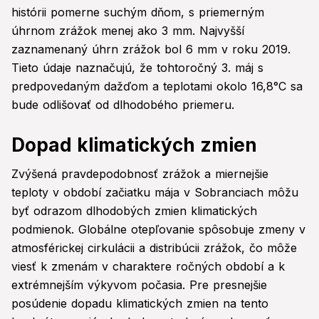
histórii pomerne suchým dňom, s priemerným
úhrnom zrážok menej ako 3 mm. Najvyšší
zaznamenaný úhrn zrážok bol 6 mm v roku 2019.
Tieto údaje naznačujú, že tohtoročný 3. máj s
predpovedaným dažďom a teplotami okolo 16,8°C sa
bude odlišovať od dlhodobého priemeru.
Dopad klimatických zmien
Zvýšená pravdepodobnosť zrážok a miernejšie
teploty v období začiatku mája v Sobranciach môžu
byť odrazom dlhodobých zmien klimatických
podmienok. Globálne otepľovanie spôsobuje zmeny v
atmosférickej cirkulácii a distribúcii zrážok, čo môže
viesť k zmenám v charaktere ročných období a k
extrémnejším výkyvom počasia. Pre presnejšie
posúdenie dopadu klimatických zmien na tento