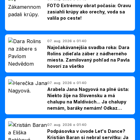
FOTO Extrémny obrat počasia: Oravu
zasiahli krúpy ako orechy, voda sa
valila po ceste!
07. aug. 2026 o 01:40
Najočakávanejšia svadba roka: Dara
Rolins zdieľala záber z nádherného
miesta. Zamilovaný pohľad na Pavla
hovorí za všetko
07. aug. 2026 o 01:40
Arabela Jana Nagyová na plné ústa:
Niekto žije na Slovensku a má
chalupu na Maldivách... Ja chalupy
nemám, baráky nemám! Odkaz
Slovákom
07. aug. 2026 o 01:40
Podpásovka v úvode Let's Dance?
Kristián Baran si nebral servítku: Ja