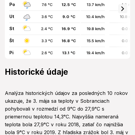
Po
7.6 °C
12.5 °C
13.7 km/h
4.3 mm
Ut
3.6 °C
9.0 °C
10.4 km/h
10.8 mm
St
2.4 °C
16.9 °C
19.8 km/h
0.0 mm
Št
3.3 °C
16.8 °C
15.5 km/h
0.0 mm
Pi
2.6 °C
13.1 °C
19.4 km/h
0.0 mm
Historické údaje
Analýza historických údajov za posledných 10 rokov
ukazuje, že 3. mája sa teploty v Sobranciach
pohybovali v rozmedzí od 9°C do 27,9°C s
priemernou teplotou 14,3°C. Najvyššia nameraná
teplota bola 27,9°C v roku 2018, zatiaľ čo najnižšia
bola 9°C v roku 2019. Z hľadiska zrážok bol 3. máj v