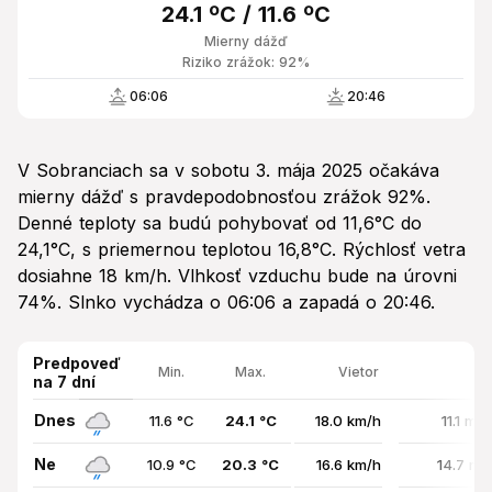
24.1 ºC / 11.6 ºC
Mierny dážď
Riziko zrážok: 92%
06:06
20:46
V Sobranciach sa v sobotu 3. mája 2025 očakáva
mierny dážď s pravdepodobnosťou zrážok 92%.
Denné teploty sa budú pohybovať od 11,6°C do
24,1°C, s priemernou teplotou 16,8°C. Rýchlosť vetra
dosiahne 18 km/h. Vlhkosť vzduchu bude na úrovni
74%. Slnko vychádza o 06:06 a zapadá o 20:46.
Predpoveď
Min.
Max.
Vietor
na 7 dní
Dnes
11.6 °C
24.1 °C
18.0 km/h
11.1 mm
Ne
10.9 °C
20.3 °C
16.6 km/h
14.7 mm