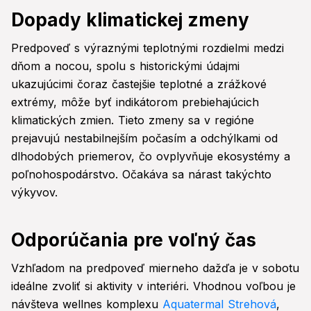
Dopady klimatickej zmeny
Predpoveď s výraznými teplotnými rozdielmi medzi
dňom a nocou, spolu s historickými údajmi
ukazujúcimi čoraz častejšie teplotné a zrážkové
extrémy, môže byť indikátorom prebiehajúcich
klimatických zmien. Tieto zmeny sa v regióne
prejavujú nestabilnejším počasím a odchýlkami od
dlhodobých priemerov, čo ovplyvňuje ekosystémy a
poľnohospodárstvo. Očakáva sa nárast takýchto
výkyvov.
Odporúčania pre voľný čas
Vzhľadom na predpoveď mierneho dažďa je v sobotu
ideálne zvoliť si aktivity v interiéri. Vhodnou voľbou je
návšteva wellnes komplexu
Aquatermal Strehová
,