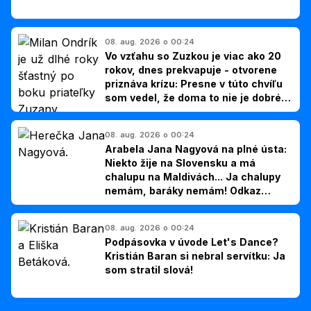
08. aug. 2026 o 00:24
Vo vzťahu so Zuzkou je viac ako 20
rokov, dnes prekvapuje - otvorene
priznáva krízu: Presne v túto chvíľu
som vedel, že doma to nie je dobré,
hovorí Milan Ondrík
08. aug. 2026 o 00:24
Arabela Jana Nagyová na plné ústa:
Niekto žije na Slovensku a má
chalupu na Maldivách... Ja chalupy
nemám, baráky nemám! Odkaz
Slovákom
08. aug. 2026 o 00:24
Podpásovka v úvode Let's Dance?
Kristián Baran si nebral servítku: Ja
som stratil slová!