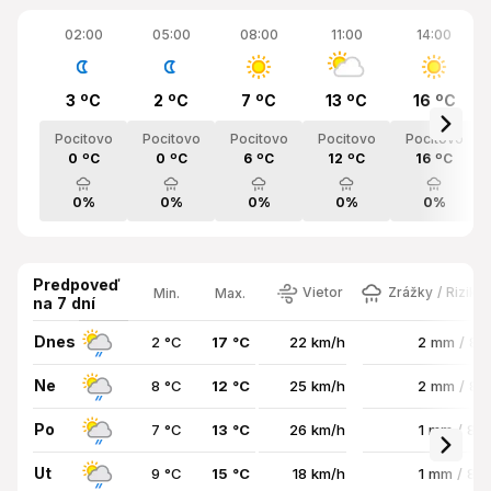
02:00
05:00
08:00
11:00
14:00
3 ºC
2 ºC
7 ºC
13 ºC
16 ºC
Pocitovo
Pocitovo
Pocitovo
Pocitovo
Pocitovo
0 ºC
0 ºC
6 ºC
12 ºC
16 ºC
0%
0%
0%
0%
0%
Predpoveď
Vietor
Zrážky / Riziko
Min.
Max.
na 7 dní
Dnes
2 °C
17 °C
22 km/h
2 mm / 8
Ne
8 °C
12 °C
25 km/h
2 mm / 8
Po
7 °C
13 °C
26 km/h
1 mm / 89
Ut
9 °C
15 °C
18 km/h
1 mm / 87