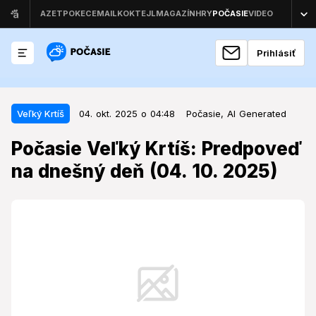
Prihlásiť
04. okt. 2025 o 04:48
Veľký Krtíš
Veľký Krtíš
04. okt. 2025 o 04:48
Počasie,
AI Generated
Počasie Veľký Krtíš: Predpoveď
Počasie Veľký Krtíš: Predpoveď
na dnešný deň (04. 10. 2025)
na dnešný deň (04. 10. 2025)
Prichádzajúci víkend prinesie do regiónu Veľkého
Krtíša výraznú zmenu charakteru počasia, ktorá
naznačuje pokročilý nástup jesene.