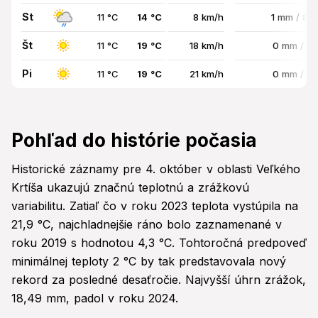
St
11 °C
14 °C
8 km/h
1 mm / 87
Št
11 °C
19 °C
18 km/h
0 mm / 0
Pi
11 °C
19 °C
21 km/h
0 mm / 0
Pohľad do histórie počasia
Historické záznamy pre 4. október v oblasti Veľkého
Krtíša ukazujú značnú teplotnú a zrážkovú
variabilitu. Zatiaľ čo v roku 2023 teplota vystúpila na
21,9 °C, najchladnejšie ráno bolo zaznamenané v
roku 2019 s hodnotou 4,3 °C. Tohtoročná predpoveď
minimálnej teploty 2 °C by tak predstavovala nový
rekord za posledné desaťročie. Najvyšší úhrn zrážok,
18,49 mm, padol v roku 2024.