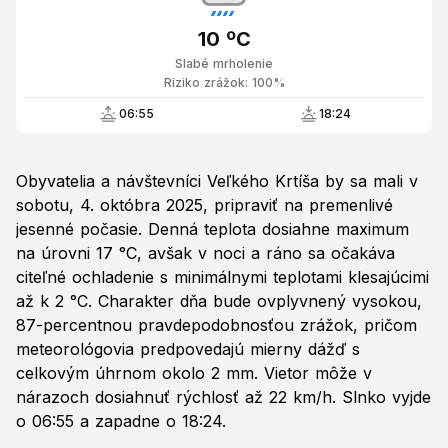
10 ºC
Slabé mrholenie
Riziko zrážok: 100%
06:55
18:24
Obyvatelia a návštevníci Veľkého Krtíša by sa mali v
sobotu, 4. októbra 2025, pripraviť na premenlivé
jesenné počasie. Denná teplota dosiahne maximum
na úrovni 17 °C, avšak v noci a ráno sa očakáva
citeľné ochladenie s minimálnymi teplotami klesajúcimi
až k 2 °C. Charakter dňa bude ovplyvnený vysokou,
87-percentnou pravdepodobnosťou zrážok, pričom
meteorológovia predpovedajú mierny dážď s
celkovým úhrnom okolo 2 mm. Vietor môže v
nárazoch dosiahnuť rýchlosť až 22 km/h. Slnko vyjde
o 06:55 a zapadne o 18:24.