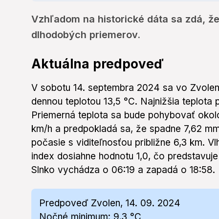
Vzhľadom na historické dáta sa zdá, ž
dlhodobých priemerov.
Aktuálna predpoveď
V sobotu 14. septembra 2024 sa vo Zvole
dennou teplotou 13,5 °C. Najnižšia teplota
Priemerná teplota sa bude pohybovať okolo 
km/h a predpokladá sa, že spadne 7,62 m
počasie s viditeľnosťou približne 6,3 km. 
index dosiahne hodnotu 1,0, čo predstavuje 
Slnko vychádza o 06:19 a zapadá o 18:58.
Predpoveď Zvolen, 14. 09. 2024
Nočné minimum: 9.3 °C