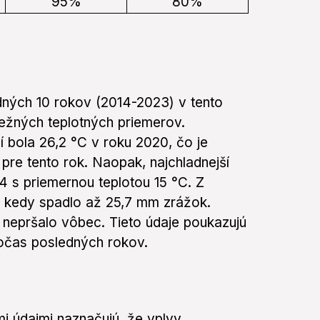
95%
80%
edných 10 rokov (2014-2023) v tento
žných teplotných priemerov.
 bola 26,2 °C v roku 2020, čo je
pre tento rok. Naopak, najchladnejší
 s priemernou teplotou 15 °C. Z
4, kedy spadlo až 25,7 mm zrážok.
nepršalo vôbec. Tieto údaje poukazujú
počas posledných rokov.
i údajmi naznačujú, že vplyv