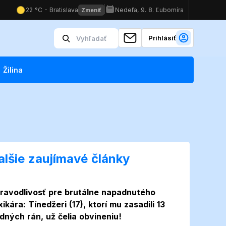
Prihlásiť
Žilina
alšie zaujímavé články
ravodlivosť pre brutálne napadnutého
xikára: Tínedžeri (17), ktorí mu zasadili 13
dných rán, už čelia obvineniu!