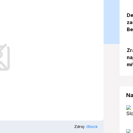
09. 2024)
De
za
Be
á, že nás čaká zaujímavý deň z
Zr
na
mŕ
Na
Zdroj:
iStock