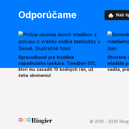
Odporúčame
🔥
Náš ti
Spravodlivosť pre brutálne
Otvorene o
napadnutého taxikára: Tínedžeri (17),
mladším p
ktorí mu zasadili 13 bodných rán, už
vadila, pr
čelia obvineniu!
© 2010 - 2026 Ringie