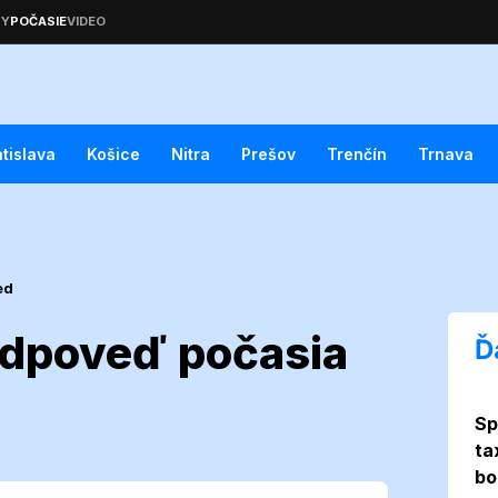
atislava
Košice
Nitra
Prešov
Trenčín
Trnava
ed
edpoveď počasia
Ď
Sp
ná predpoveď
ta
bo