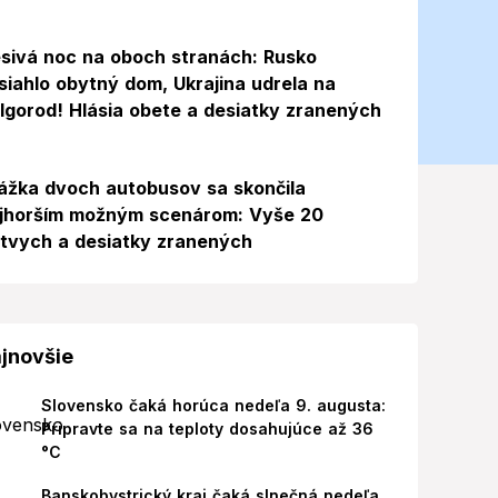
sivá noc na oboch stranách: Rusko
siahlo obytný dom, Ukrajina udrela na
lgorod! Hlásia obete a desiatky zranených
ážka dvoch autobusov sa skončila
jhorším možným scenárom: Vyše 20
tvych a desiatky zranených
jnovšie
Slovensko čaká horúca nedeľa 9. augusta:
Pripravte sa na teploty dosahujúce až 36
°C
Banskobystrický kraj čaká slnečná nedeľa