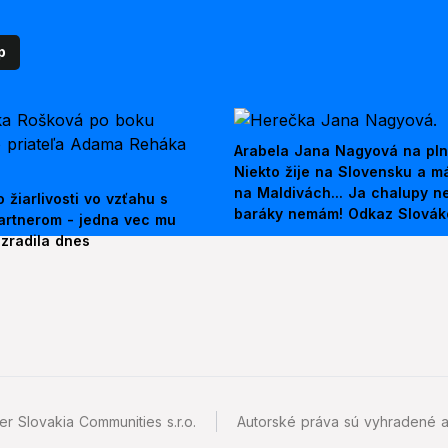
p
Arabela Jana Nagyová na pln
Niekto žije na Slovensku a m
na Maldivách... Ja chalupy 
 žiarlivosti vo vzťahu s
baráky nemám! Odkaz Slová
artnerom - jedna vec mu
ezradila dnes
r Slovakia Communities s.r.o.
Autorské práva sú vyhradené a