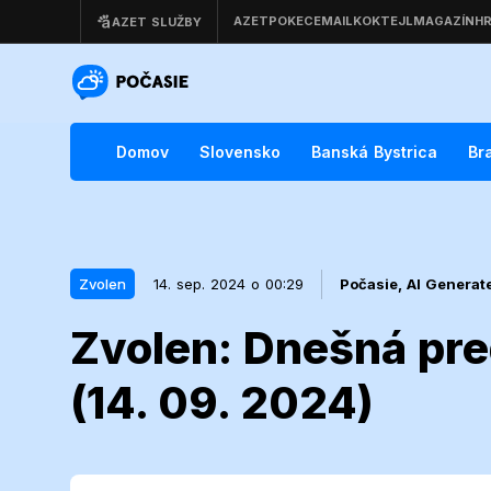
Domov
Slovensko
Banská Bystrica
Br
Zvolen
14. sep. 2024 o 00:29
Počasie,
AI Generat
Zvolen: Dnešná pr
14. sep. 2024 o 00:29
Zvolen
(14. 09. 2024)
Zvolen: Dneš