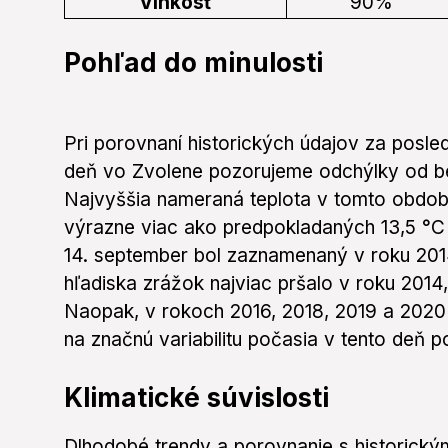
Vlhkosť
90%
Pohľad do minulosti
Pri porovnaní historických údajov za posl
deň vo Zvolene pozorujeme odchýlky od be
Najvyššia nameraná teplota v tomto období
výrazne viac ako predpokladaných 13,5 °C 
14. september bol zaznamenaný v roku 2014
hľadiska zrážok najviac pršalo v roku 201
Naopak, v rokoch 2016, 2018, 2019 a 2020 
na značnú variabilitu počasia v tento deň 
Klimatické súvislosti
Dlhodobé trendy a porovnanie s historickým