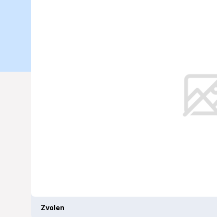
počasia (14. 
Vzhľadom na historické dáta sa zd
pohľadu dlhodobých priemerov.
Zvolen