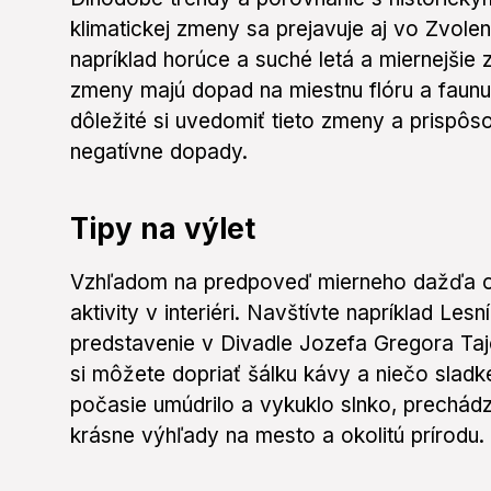
klimatickej zmeny sa prejavuje aj vo Zvole
napríklad horúce a suché letá a miernejšie 
zmeny majú dopad na miestnu flóru a faunu,
dôležité si uvedomiť tieto zmeny a prispôso
negatívne dopady.
Tipy na výlet
Vzhľadom na predpoveď mierneho dažďa o
aktivity v interiéri. Navštívte napríklad Le
predstavenie v Divadle Jozefa Gregora Taj
si môžete dopriať šálku kávy a niečo sladk
počasie umúdrilo a vykuklo slnko, prechá
krásne výhľady na mesto a okolitú prírodu.