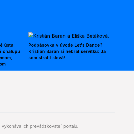
é ústa:
Podpásovka v úvode Let's Dance?
á chalupu
Kristián Baran si nebral servítku: Ja
nemám,
som stratil slová!
kom
 vykonáva ich prevádzkovateľ portálu.