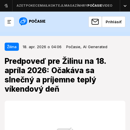
Prihlásiť
18. apr. 2026 o 04:06
Žilina
Žilina
18. apr. 2026 o 04:06
Počasie,
AI Generated
Predpoveď pre Žilinu na 18. apríla
Predpoveď pre Žilinu na 18.
2026: Očakáva sa slnečný a
apríla 2026: Očakáva sa
príjemne teplý víkendový deň
slnečný a príjemne teplý
Počasie v Žiline počas nadchádzajúcej soboty
víkendový deň
prinesie podmienky, ktoré sú ideálne na vonkajšie
aktivity a oddych.