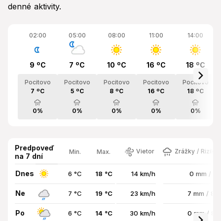
denné aktivity.
02:00
05:00
08:00
11:00
14:00
9 ºC
7 ºC
10 ºC
16 ºC
18 ºC
Pocitovo
Pocitovo
Pocitovo
Pocitovo
Pocitovo
7 ºC
5 ºC
8 ºC
16 ºC
18 ºC
0%
0%
0%
0%
0%
Predpoveď
Vietor
Zrážky / Riziko
Min.
Max.
na 7 dní
Dnes
6 °C
18 °C
14 km/h
0 mm / 0
Ne
7 °C
19 °C
23 km/h
7 mm / 8
Po
6 °C
14 °C
30 km/h
0 mm / 8