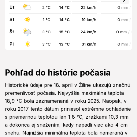
Ut
2 °C
14 °C
22 km/h
0 mm / 0
St
1 °C
14 °C
19 km/h
0 mm / 0
Št
3 °C
15 °C
24 km/h
0 mm / 8
Pi
3 °C
13 °C
31 km/h
0 mm / 0
Pohľad do histórie počasia
Historické údaje pre 18. apríl v Žiline ukazujú značnú
premenlivosť počasia. Najvyššia maximálna teplota
18,9 °C bola zaznamenaná v roku 2025. Naopak, v
roku 2017 tento dátum priniesol extrémne ochladenie
s priemernou teplotou len 1,8 °C, zrážkami 10,3 mm
a dokonca aj snežením, kedy napadli viac ako 4 cm
snehu. Najnižšia minimálna teplota bola nameraná v