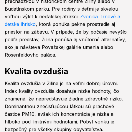
prechádzkou v historickom centre Žiliny alebo v
Budatínskom parku. Pre rodiny s deťmi je skvelou
voľbou výlet k neďalekej atrakcii
Zvonica Trnové a
detské ihrisko
, ktorá ponúka pekné prostredie aj
priestor na zábavu. V prípade, že by počasie nevyšlo
podľa predstáv, Žilina ponúka aj vnútorné alternatívy,
ako je návšteva Považskej galérie umenia alebo
Rosenfeldovho paláca.
Kvalita ovzdušia
Kvalita ovzdušia v Žiline je na veľmi dobrej úrovni.
Index kvality ovzdušia dosahuje nízke hodnoty, čo
znamená, že nepredstavuje žiadne zdravotné riziko.
Dominantnou znečisťujúcou látkou sú prachové
častice PM10, avšak ich koncentrácia je nízka a
hlboko pod limitnými hodnotami. Pobyt vonku je
bezpečný pre všetky skupiny obyvateľstva.