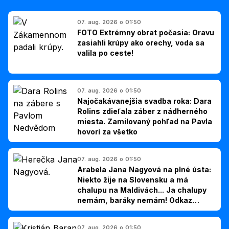
07. aug. 2026 o 01:50
FOTO Extrémny obrat počasia: Oravu
zasiahli krúpy ako orechy, voda sa
valila po ceste!
07. aug. 2026 o 01:50
Najočakávanejšia svadba roka: Dara
Rolins zdieľala záber z nádherného
miesta. Zamilovaný pohľad na Pavla
hovorí za všetko
07. aug. 2026 o 01:50
Arabela Jana Nagyová na plné ústa:
Niekto žije na Slovensku a má
chalupu na Maldivách... Ja chalupy
nemám, baráky nemám! Odkaz
Slovákom
07. aug. 2026 o 01:50