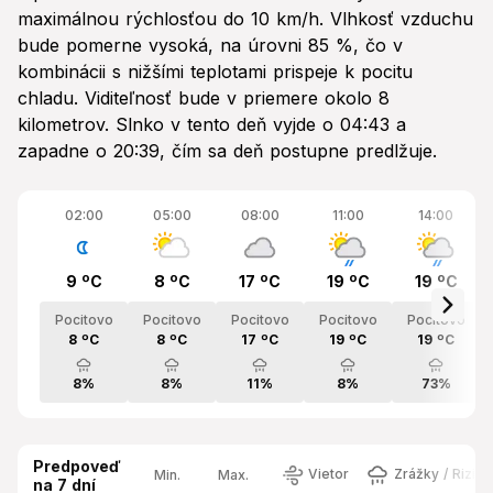
maximálnou rýchlosťou do 10 km/h. Vlhkosť vzduchu
bude pomerne vysoká, na úrovni 85 %, čo v
kombinácii s nižšími teplotami prispeje k pocitu
chladu. Viditeľnosť bude v priemere okolo 8
kilometrov. Slnko v tento deň vyjde o 04:43 a
zapadne o 20:39, čím sa deň postupne predlžuje.
02:00
05:00
08:00
11:00
14:00
9 ºC
8 ºC
17 ºC
19 ºC
19 ºC
Pocitovo
Pocitovo
Pocitovo
Pocitovo
Pocitovo
8 ºC
8 ºC
17 ºC
19 ºC
19 ºC
8%
8%
11%
8%
73%
Predpoveď
Vietor
Zrážky / Rizik
Min.
Max.
na 7 dní