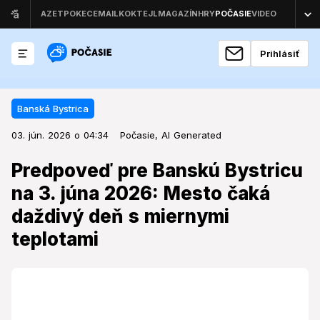
Prihlásiť
Banská Bystrica
03. jún. 2026 o 04:34
Banská Bystrica
03. jún. 2026 o 04:34
Predpoveď pre Banskú Bystricu na
Počasie,
AI Generated
3. júna 2026: Mesto čaká daždivý
Predpoveď pre Banskú Bystricu
deň s miernymi teplotami
na 3. júna 2026: Mesto čaká
daždivý deň s miernymi
Počasie v strede týždňa prinesie do Banskej Bystrice
zmenu, ktorá si bude vyžadovať dáždniky a ovplyvní
teplotami
plány obyvateľov aj návštevníkov mesta.