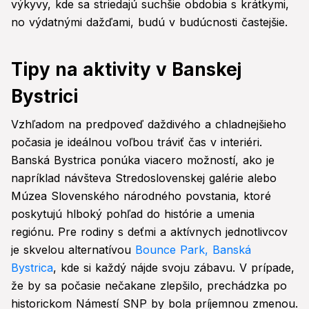
výkyvy, kde sa striedajú suchšie obdobia s krátkymi,
no výdatnými dažďami, budú v budúcnosti častejšie.
Tipy na aktivity v Banskej
Bystrici
Vzhľadom na predpoveď daždivého a chladnejšieho
počasia je ideálnou voľbou tráviť čas v interiéri.
Banská Bystrica ponúka viacero možností, ako je
napríklad návšteva Stredoslovenskej galérie alebo
Múzea Slovenského národného povstania, ktoré
poskytujú hlboký pohľad do histórie a umenia
regiónu. Pre rodiny s deťmi a aktívnych jednotlivcov
je skvelou alternatívou
Bounce Park, Banská
Bystrica
, kde si každý nájde svoju zábavu. V prípade,
že by sa počasie nečakane zlepšilo, prechádzka po
historickom Námestí SNP by bola príjemnou zmenou.