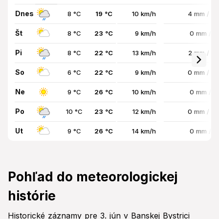
Dnes
8 °C
19 °C
10 km/h
4 mm / 8
Št
8 °C
23 °C
9 km/h
0 mm / 
Pi
8 °C
22 °C
13 km/h
2 mm / 7
So
6 °C
22 °C
9 km/h
0 mm / 7
Ne
9 °C
26 °C
10 km/h
0 mm / 
Po
10 °C
23 °C
12 km/h
0 mm / 7
Ut
9 °C
26 °C
14 km/h
0 mm / 
Pohľad do meteorologickej
histórie
Historické záznamy pre 3. jún v Banskej Bystrici