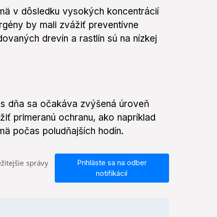
jmä v dôsledku vysokých koncentrácií
lergény by mali zvážiť preventívne
ovaných drevín a rastlín sú na nízkej
as dňa sa očakáva zvýšená úroveň
užiť primeranú ochranu, ako napríklad
mä počas poludňajších hodín.
žitejšie správy
Prihláste sa na odber
notifikácií