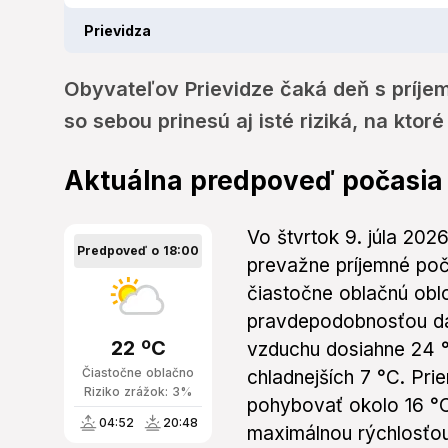
Prievidza
Obyvateľov Prievidze čaká deň s príje
so sebou prinesú aj isté riziká, na ktoré
Aktuálna predpoveď počasia 
Vo štvrtok 9. júla 202
Predpoveď o 18:00
prevažne príjemné po
čiastočne oblačnú obl
pravdepodobnosťou da
22 ºC
vzduchu dosiahne 24 °C
Čiastočne oblačno
chladnejších 7 °C. Pri
Riziko zrážok: 3%
pohybovať okolo 16 °C
04:52
20:48
maximálnou rýchlosťou