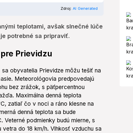
Zdroj:
AI Generated
mnými teplotami, avšak slnečné lúče
 je potrebné sa pripraviť.
pre Prievidzu
6 sa obyvatelia Prievidze môžu tešiť na
časie. Meteorológovia predpovedajú
ohu bez zrážok, s päťpercentnou
žďa. Maximálna denná teplota
, zatiaľ čo v noci a ráno klesne na
emerná denná teplota sa bude
. Veterné podmienky budú mierne, s
 vetra do 18 km/h. Vlhkosť vzduchu sa