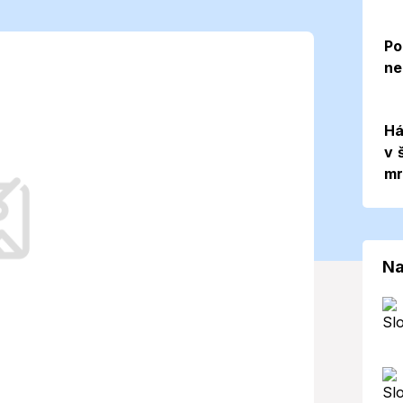
eň s teplotami
Po
ne
or však na
Há
dex
v 
mr
príjemnými teplotami, avšak slnečné
á, na ktoré je potrebné sa pripraviť.
Na