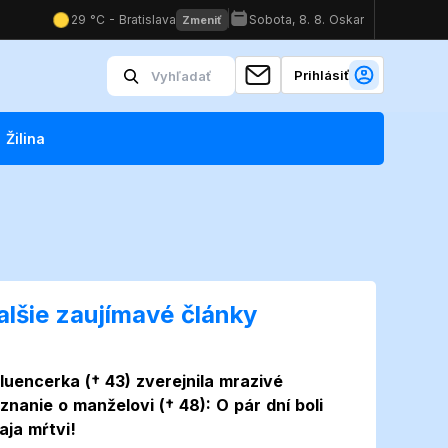
Prihlásiť
Žilina
alšie zaujímavé články
Foto
fluencerka († 43) zverejnila mrazivé
iznanie o manželovi († 48): O pár dní boli
aja mŕtvi!