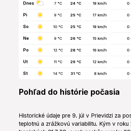
Dnes
7 °C
24 °C
18 km/h
0
Pi
9 °C
25 °C
17 km/h
0
So
10 °C
25 °C
18 km/h
0
Ne
9 °C
26 °C
15 km/h
0
Po
12 °C
28 °C
16 km/h
0
Ut
11 °C
29 °C
12 km/h
0
St
14 °C
31 °C
8 km/h
0
Pohľad do histórie počasia
Historické údaje pre 9. júl v Prievidzi za 
teplotnú a zrážkovú variabilitu. Kým v roku