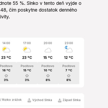
odnote 55 %. Slnko v tento deň vyjde o
:48, čím poskytne dostatok denného
vity.
14:00
17:00
20:00
23:00
23 ºC
23 ºC
15 ºC
12 ºC
Pocitovo
Pocitovo
Pocitovo
Pocitovo
16 ºC
15 ºC
10 ºC
7 ºC
3%
3%
8%
8%
/ Riziko zrážok
Východ Slnka
Západ Slnka