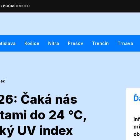
atislava
Košice
Nitra
Prešov
Trenčín
Trnava
ted
026: Čaká nás
Ď
tami do 24 °C,
In
júla 2026: Čaká
ký UV index
pr
ob