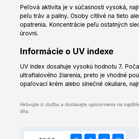
Peľová aktivita je v súčasnosti vysoká, na
peľu tráv a paliny. Osoby citlivé na tieto a
opatrenia. Koncentrácie peľu ostatných sled
úrovni.
Informácie o UV indexe
UV index dosahuje vysokú hodnotu 7. Poč
ultrafialového žiarenia, preto je vhodné po
opaľovací krém alebo slnečné okuliare, naj
Aktivujte si službu a dostávajte upozornenia na najdôle
dňa.