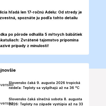
lícia hľadá len 17-ročnú Adelu: Od stredy je
zvestná, spoznáte ju podľa tohto detailu
dka po pôrode odhalila 5 mŕtvych bábätiek
škatuliach: Zvrátené tajomstvo pripomína
azivé prípady z minulosti!
jnovšie
Slovensko čaká 9. augusta 2026 tropická
nedeľa: Teploty sa vyšplhajú až na 36 °C
Slovensko čaká slnečná sobota 8. augusta
2026: Teploty na západe vystúpia až na 33