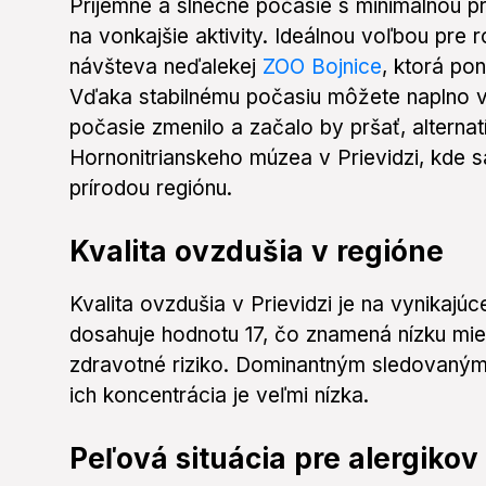
Príjemné a slnečné počasie s minimálnou 
na vonkajšie aktivity. Ideálnou voľbou pre r
návšteva neďalekej
ZOO Bojnice
, ktorá po
Vďaka stabilnému počasiu môžete naplno vy
počasie zmenilo a začalo by pršať, altern
Hornonitrianskeho múzea v Prievidzi, kde s
prírodou regiónu.
Kvalita ovzdušia v regióne
Kvalita ovzdušia v Prievidzi je na vynikajúc
dosahuje hodnotu 17, čo znamená nízku mie
zdravotné riziko. Dominantným sledovaným
ich koncentrácia je veľmi nízka.
Peľová situácia pre alergikov