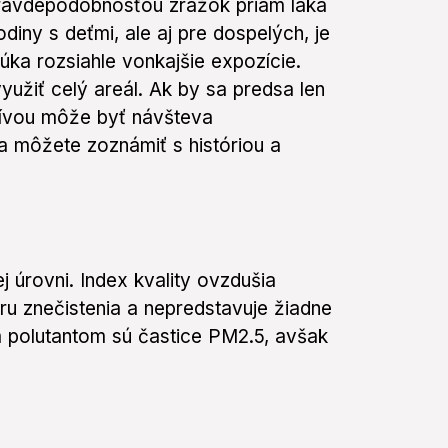
pravdepodobnosťou zrážok priam láka
odiny s deťmi, ale aj pre dospelých, je
núka rozsiahle vonkajšie expozície.
užiť celý areál. Ak by sa predsa len
atívou môže byť návšteva
a môžete zoznámiť s históriou a
ej úrovni. Index kvality ovzdušia
ru znečistenia a nepredstavuje žiadne
 polutantom sú častice PM2.5, avšak