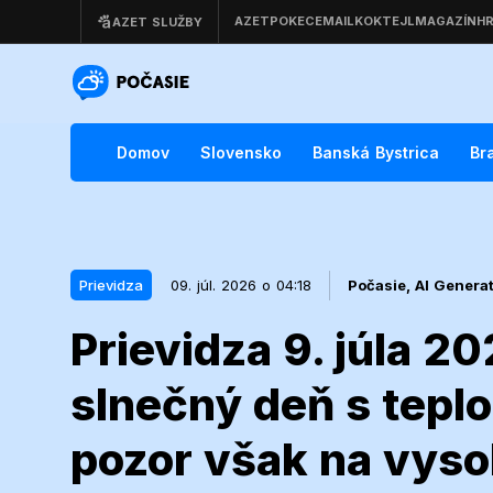
Domov
Slovensko
Banská Bystrica
Br
Prievidza
09. júl. 2026 o 04:18
Počasie,
AI Genera
Prievidza 9. júla 2
09. júl. 2026 o 04:18
Prievidza
slnečný deň s teplo
Prievidza 9. 
pozor však na vyso