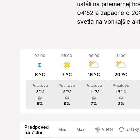
ustáli na priemernej h
04:52 a zapadne o 20
svetla na vonkajšie akti
02:00
05:00
08:00
11:00
8 ºC
7 ºC
16 ºC
20 ºC
Pocitovo
Pocitovo
Pocitovo
Pocitovo
3 ºC
3 ºC
11 ºC
14 ºC
9%
9%
7%
3%
Predpoveď
Vietor
Zrážky 
Min.
Max.
na 7 dní