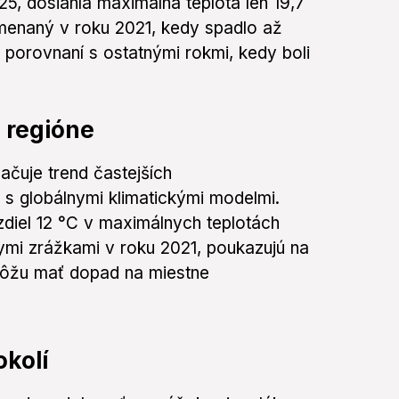
25, dosiahla maximálna teplota len 19,7
menaný v roku 2021, kedy spadlo až
porovnaní s ostatnými rokmi, kedy boli
 regióne
ačuje trend častejších
 s globálnymi klimatickými modelmi.
ozdiel 12 °C v maximálnych teplotách
ymi zrážkami v roku 2021, poukazujú na
 môžu mať dopad na miestne
okolí