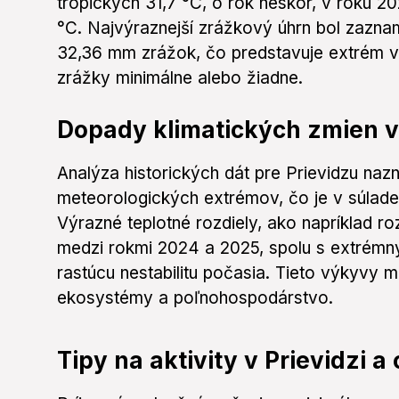
tropických 31,7 °C, o rok neskôr, v roku 20
°C. Najvýraznejší zrážkový úhrn bol zazna
32,36 mm zrážok, čo predstavuje extrém v 
zrážky minimálne alebo žiadne.
Dopady klimatických zmien v
Analýza historických dát pre Prievidzu nazn
meteorologických extrémov, čo je v súlade
Výrazné teplotné rozdiely, ako napríklad r
medzi rokmi 2024 a 2025, spolu s extrémn
rastúcu nestabilitu počasia. Tieto výkyvy
ekosystémy a poľnohospodárstvo.
Tipy na aktivity v Prievidzi a 