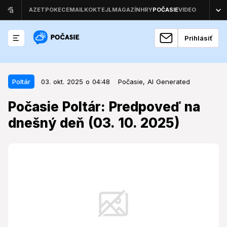
Prihlásiť
03. okt. 2025 o 04:48
Poltár
Poltár
03. okt. 2025 o 04:48
Počasie,
AI Generated
Počasie Poltár: Predpoveď na
Počasie Poltár: Predpoveď na
dnešný deň (03. 10. 2025)
dnešný deň (03. 10. 2025)
Prvý októbrový piatok prinesie do oblasti Poltára
slnečné počasie, no teploty naznačujú definitívny
príchod jesene.