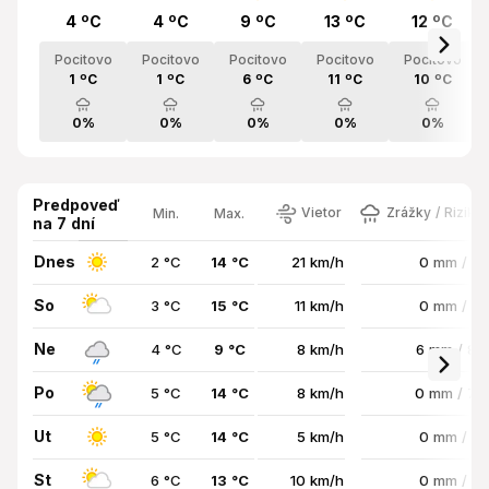
4 ºC
4 ºC
9 ºC
13 ºC
12 ºC
Pocitovo
Pocitovo
Pocitovo
Pocitovo
Pocitovo
1 ºC
1 ºC
6 ºC
11 ºC
10 ºC
0%
0%
0%
0%
0%
Predpoveď
Vietor
Zrážky / Riziko
Min.
Max.
na 7 dní
Dnes
2 °C
14 °C
21 km/h
0 mm / 0
So
3 °C
15 °C
11 km/h
0 mm / 0
Ne
4 °C
9 °C
8 km/h
6 mm / 8
Po
5 °C
14 °C
8 km/h
0 mm / 7
Ut
5 °C
14 °C
5 km/h
0 mm / 0
St
6 °C
13 °C
10 km/h
0 mm / 0