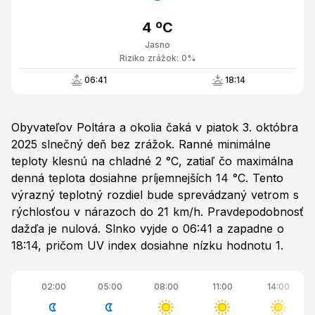
4 ºC
Jasno
Riziko zrážok: 0%
06:41
18:14
Obyvateľov Poltára a okolia čaká v piatok 3. októbra
2025 slnečný deň bez zrážok. Ranné minimálne
teploty klesnú na chladné 2 °C, zatiaľ čo maximálna
denná teplota dosiahne príjemnejších 14 °C. Tento
výrazný teplotný rozdiel bude sprevádzaný vetrom s
rýchlosťou v nárazoch do 21 km/h. Pravdepodobnosť
dažďa je nulová. Slnko vyjde o 06:41 a zapadne o
18:14, pričom UV index dosiahne nízku hodnotu 1.
02:00
05:00
08:00
11:00
14:00