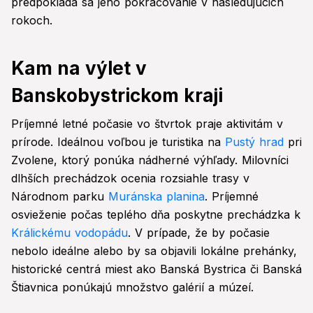
predpokladá sa jeho pokračovanie v nasledujúcich
rokoch.
Kam na výlet v
Banskobystrickom kraji
Príjemné letné počasie vo štvrtok praje aktivitám v
prírode. Ideálnou voľbou je turistika na
Pustý hrad
pri
Zvolene, ktorý ponúka nádherné výhľady. Milovníci
dlhších prechádzok ocenia rozsiahle trasy v
Národnom parku
Muránska planina
. Príjemné
osvieženie počas teplého dňa poskytne prechádzka k
Králickému vodopádu
. V prípade, že by počasie
nebolo ideálne alebo by sa objavili lokálne prehánky,
historické centrá miest ako Banská Bystrica či Banská
Štiavnica ponúkajú množstvo galérií a múzeí.