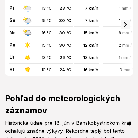
Pi
13 °C
28 °C
7 km/h
1 mm / 2
So
15 °C
30 °C
7 km/h
1 mm / 3
Ne
16 °C
30 °C
15 km/h
8 mm / 7
Po
15 °C
30 °C
12 km/h
2 mm / 3
Ut
13 °C
26 °C
13 km/h
1 mm / 4
St
10 °C
24 °C
16 km/h
0 mm / 
Pohľad do meteorologických
záznamov
Historické údaje pre 18. jún v Banskobystrickom kraji
odhaľujú značné výkyvy. Rekordne teplý bol tento