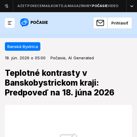
Prihlásiť
Banská Bystrica
18. jún. 2026 o 05:00
Banská Bystrica
18. jún. 2026 o 05:00
Teplotné kontrasty v
Počasie,
AI Generated
Banskobystrickom kraji:
Teplotné kontrasty v
Predpoveď na 18. júna 2026
Banskobystrickom kraji:
Predpoveď na 18. júna 2026
Vo štvrtok čaká Banskobystrický kraj deň s letnými
teplotami, avšak s rozdielmi medzi jednotlivými
časťami regiónu a nízkou pravdepodobnosťou zrážok.