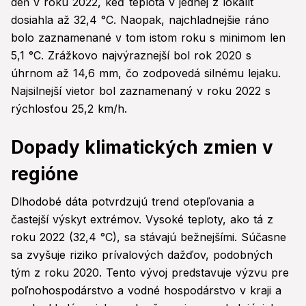
deň v roku 2022, keď teplota v jednej z lokalít
dosiahla až 32,4 °C. Naopak, najchladnejšie ráno
bolo zaznamenané v tom istom roku s minimom len
5,1 °C. Zrážkovo najvýraznejší bol rok 2020 s
úhrnom až 14,6 mm, čo zodpovedá silnému lejaku.
Najsilnejší vietor bol zaznamenaný v roku 2022 s
rýchlosťou 25,2 km/h.
Dopady klimatických zmien v
regióne
Dlhodobé dáta potvrdzujú trend otepľovania a
častejší výskyt extrémov. Vysoké teploty, ako tá z
roku 2022 (32,4 °C), sa stávajú bežnejšími. Súčasne
sa zvyšuje riziko prívalových dažďov, podobných
tým z roku 2020. Tento vývoj predstavuje výzvu pre
poľnohospodárstvo a vodné hospodárstvo v kraji a