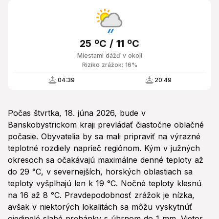
25 ºC / 11 ºC
Miestami dážď v okolí
Riziko zrážok: 16%
04:39
20:49
Počas štvrtka, 18. júna 2026, bude v
Banskobystrickom kraji prevládať čiastočne oblačné
počasie. Obyvatelia by sa mali pripraviť na výrazné
teplotné rozdiely naprieč regiónom. Kým v južných
okresoch sa očakávajú maximálne denné teploty až
do 29 °C, v severnejších, horských oblastiach sa
teploty vyšplhajú len k 19 °C. Nočné teploty klesnú
na 16 až 8 °C. Pravdepodobnosť zrážok je nízka,
avšak v niektorých lokalitách sa môžu vyskytnúť
ojedinelé slabé prehánky s úhrnom do 1 mm. Vietor