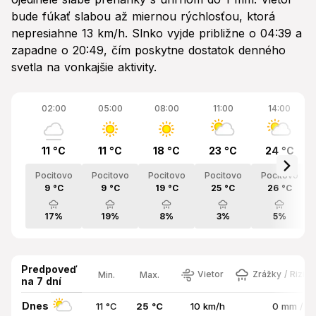
bude fúkať slabou až miernou rýchlosťou, ktorá
nepresiahne 13 km/h. Slnko vyjde približne o 04:39 a
zapadne o 20:49, čím poskytne dostatok denného
svetla na vonkajšie aktivity.
02:00
05:00
08:00
11:00
14:00
11 °C
11 °C
18 °C
23 °C
24 °C
Pocitovo
Pocitovo
Pocitovo
Pocitovo
Pocitovo
9 °C
9 °C
19 °C
25 °C
26 °C
17%
19%
8%
3%
5%
Predpoveď
Vietor
Zrážky / Rizik
Min.
Max.
na 7 dní
Dnes
11 °C
25 °C
10 km/h
0 mm / 1