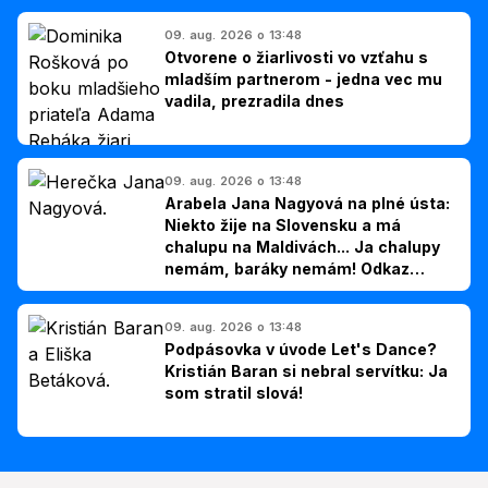
09. aug. 2026 o 13:48
Otvorene o žiarlivosti vo vzťahu s
mladším partnerom - jedna vec mu
vadila, prezradila dnes
09. aug. 2026 o 13:48
Arabela Jana Nagyová na plné ústa:
Niekto žije na Slovensku a má
chalupu na Maldivách... Ja chalupy
nemám, baráky nemám! Odkaz
Slovákom
09. aug. 2026 o 13:48
Podpásovka v úvode Let's Dance?
Kristián Baran si nebral servítku: Ja
som stratil slová!