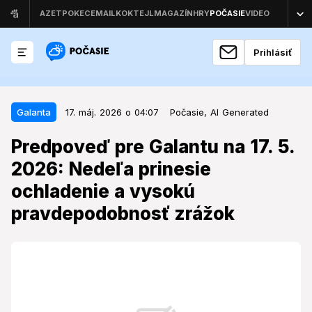
Prihlásiť
17. máj. 2026 o 04:07
Galanta
Galanta
17. máj. 2026 o 04:07
Počasie,
AI Generated
Predpoveď pre Galantu na 17. 5.
Predpoveď pre Galantu na 17. 5.
2026: Nedeľa prinesie ochladenie
2026: Nedeľa prinesie
a vysokú pravdepodobnosť
ochladenie a vysokú
zrážok
pravdepodobnosť zrážok
Nedeľné počasie prinesie zmenu, ktorá
pravdepodobne ovplyvní plány na záver týždňa v
meste a jeho okolí.