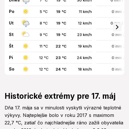
7 °C
15 °C
30 km/h
0 mm / 8
Po
5 °C
19 °C
11 km/h
0 mm / 
Ut
8 °C
19 °C
12 km/h
0 mm / 8
St
9 °C
19 °C
23 km/h
0 mm / 
Št
11 °C
22 °C
19 km/h
0 mm / 
Pi
12 °C
23 °C
24 km/h
0 mm / 
So
12 °C
24 °C
18 km/h
0 mm / 
Historické extrémy pre 17. máj
Dňa 17. mája sa v minulosti vyskytli výrazné teplotné
výkyvy. Najteplejšie bolo v roku 2017 s maximom
22,7 °C, zatiaľ čo najchladnejšie ráno zažili obyvatelia