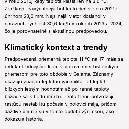
v roku 2016, kedy teplota klesla len na 3,6 °C.
Zrážkovo najvýdatnejší bol tento deň v roku 2021 s
úhrnom 23,6 mm. Najsilnejší vietor dosiahol v
nárazoch rýchlosť 30,6 km/h v rokoch 2023 a 2024,
čo je porovnateľné s aktuálnou predpoveďou.
Klimatický kontext a trendy
Predpovedaná priemerná teplota 11 °C na 17. mája sa
radí k chladnejším dňom v porovnaní s historickým
priemerom pre toto obdobie v Galante. Záznamy
ukazujú značnú teplotnú variabilitu, od teplôt
blízkych letným hodnotám až po ranné teploty
blížiace sa k bodu mrazu. Tento trend potvrdzuje
rastúcu nestabilitu počasia v polovici mája, pričom
daždivé dni nie sú v tomto období výnimkou, ako
dokazuje história.