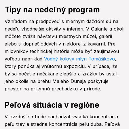
Tipy na nedeľný program
Vzhľadom na predpoveď s miernym dažďom sú na
nedeľu vhodnejšie aktivity v interiéri. V Galante a okolí
môžete zvážiť návštevu miestnych múzeí, galérií
alebo si dopriať oddych v niektorej z kaviarní. Pre
milovníkov technickej histórie môže byť zaujímavou
voľbou napríklad
Vodný kolový mlyn Tomášikovo
,
ktorý ponúka aj vnútornú expozíciu. V prípade, že
by sa počasie nečakane zlepšilo a zrážky by ustali,
jeho okolie na brehu Malého Dunaja poskytuje
priestor na príjemnú prechádzku v prírode.
Peľová situácia v regióne
V ovzduší sa bude nachádzať vysoká koncentrácia
peľu tráv a stredná koncentrácia peľu duba. Peľová