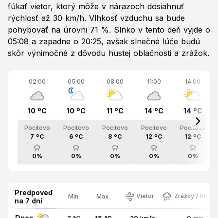
fúkať vietor, ktorý môže v nárazoch dosiahnuť
rýchlosť až 30 km/h. Vlhkosť vzduchu sa bude
pohybovať na úrovni 71 %. Slnko v tento deň vyjde o
05:08 a zapadne o 20:25, avšak slnečné lúče budú
skôr výnimočné z dôvodu hustej oblačnosti a zrážok.
02:00
05:00
08:00
11:00
14:00
10 ºC
10 ºC
11 ºC
14 ºC
14 ºC
Pocitovo
Pocitovo
Pocitovo
Pocitovo
Pocitovo
7 ºC
6 ºC
8 ºC
12 ºC
12 ºC
0%
0%
0%
0%
0%
Predpoveď
Vietor
Zrážky / Rizik
Min.
Max.
na 7 dní
Dnes