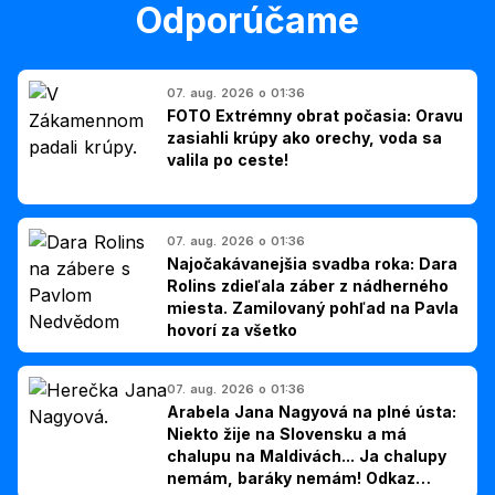
Odporúčame
07. aug. 2026 o 01:36
FOTO Extrémny obrat počasia: Oravu
zasiahli krúpy ako orechy, voda sa
valila po ceste!
07. aug. 2026 o 01:36
Najočakávanejšia svadba roka: Dara
Rolins zdieľala záber z nádherného
miesta. Zamilovaný pohľad na Pavla
hovorí za všetko
07. aug. 2026 o 01:36
Arabela Jana Nagyová na plné ústa:
Niekto žije na Slovensku a má
chalupu na Maldivách... Ja chalupy
nemám, baráky nemám! Odkaz