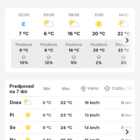
02:00
05:00
08:00
11:00
14:00
7 ºC
6 ºC
16 ºC
20 ºC
22 ºC
Pocitovo
Pocitovo
Pocitovo
Pocitovo
Pocitovo
6 ºC
6 ºC
16 ºC
20 ºC
22 ºC
10%
12%
5%
2%
3%
Predpoveď
Vietor
Zrážky / Rizik
Min.
Max.
na 7 dní
Dnes
6 °C
22 °C
16 km/h
0 mm / 
Pi
9 °C
23 °C
13 km/h
0 mm / 
So
9 °C
24 °C
14 km/h
0 mm / 
Ne