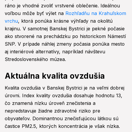
ráno je vhodné zvoliť vrstvené oblečenie. Ideálnou
voľbou môže byť výlet na
Rozhľadňu na Krahuľskom
vrchu
, ktorá ponúka krásne výhľady na okolitú
krajinu. V samotnej Banskej Bystrici je pekné počasie
ako stvorené na prechádzku po historickom Námestí
SNP. V prípade náhlej zmeny počasia ponúka mesto
aj interiérové alternatívy, napríklad návštevu
Stredoslovenského múzea.
Aktuálna kvalita ovzdušia
Kvalita ovzdušia v Banskej Bystrici je na veľmi dobrej
úrovni. Index kvality ovzdušia dosahuje hodnotu 13,
čo znamená nízku úroveň znečistenia a
nepredstavuje žiadne zdravotné riziko pre
obyvateľov. Dominantnou znečisťujúcou látkou sú
častice PM2.5, ktorých koncentrácia je však nízka.