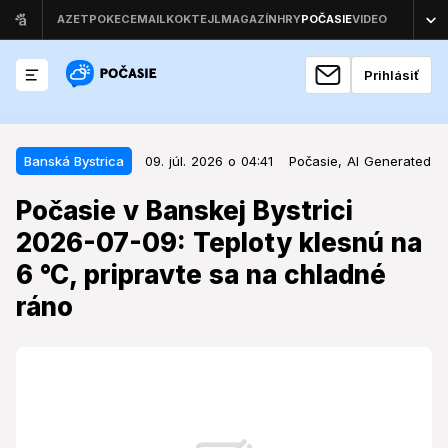
Prihlásiť
09. júl. 2026 o 04:41
Banská Bystrica
Banská Bystrica
09. júl. 2026 o 04:41
Počasie,
AI Generated
Počasie v Banskej Bystrici 2026-
Počasie v Banskej Bystrici
07-09: Teploty klesnú na 6 °C,
2026-07-09: Teploty klesnú na
pripravte sa na chladné ráno
6 °C, pripravte sa na chladné
Štvrtkové počasie prinesie do Banskej Bystrice
ráno
príjemné denné teploty, no ranné hodnoty môžu
prekvapiť.