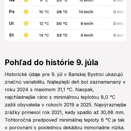
9 °C
25 °C
15 km/h
0 mm / 
Po
10 °C
28 °C
14 km/h
0 mm / 
Ut
12 °C
30 °C
8 km/h
0 mm / 
St
14 °C
32 °C
9 km/h
0 mm / 
Pohľad do histórie 9. júla
Historické údaje pre 9. júl v Banskej Bystrici ukazujú
značnú variabilitu. Najteplejší deň bol zaznamenaný v
roku 2024 s maximom 31,1 °C. Naopak,
najchladnejšie ráno s minimálnou teplotou 8,0 °C
zažili obyvatelia v rokoch 2019 a 2025. Najvýraznejšie
zrážky priniesol rok 2021, kedy spadlo až 30,68 mm.
Tohtoročná predpoveď minimálnej teploty 6 °C je tak
v porovnaní s poslednou dekádou mimoriadne nízka.