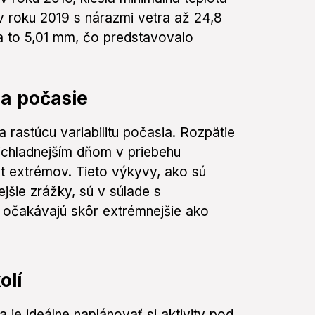
v roku 2019 s nárazmi vetra až 24,8
a to 5,01 mm, čo predstavovalo
a počasie
 rastúcu variabilitu počasia. Rozpätie
ajchladnejším dňom v priebehu
t extrémov. Tieto výkyvy, ako sú
ejšie zrážky, sú v súlade s
 očakávajú skôr extrémnejšie ako
olí
e ideálne naplánovať si aktivity pod