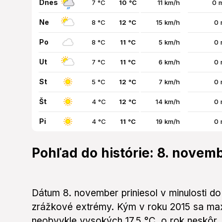
Dnes
7 °C
10 °C
11 km/h
0 
Ne
8 °C
12 °C
15 km/h
0 
Po
8 °C
11 °C
5 km/h
0 
Ut
7 °C
11 °C
6 km/h
0 
St
5 °C
12 °C
7 km/h
0 
Št
4 °C
12 °C
14 km/h
0 
Pi
4 °C
11 °C
19 km/h
0 
Pohľad do histórie: 8. novem
Dátum 8. november priniesol v minulosti do 
zrážkové extrémy. Kým v roku 2015 sa max
neobvykle vysokých 17,5 °C, o rok neskôr, 