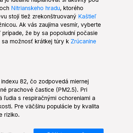
oroch
Nitrianskeho hradu
, ktorého
vu stojí tiež zrekonštruovaný
Kaštieľ
nicou. Ak vás zaujíma vesmír, vyberte
V prípade, že by sa popoludní počasie
á sa možnosť krátkej túry k
Zrúcanine
ni indexu 82, čo zodpovedá miernej
mné prachové častice (PM2.5). Pri
ä ľudia s respiračnými ochoreniami a
kosti. Pre väčšinu populácie by kvalita
 riziko.