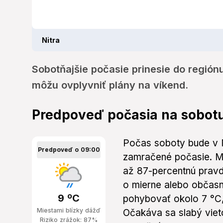
Nitra
Sobotňajšie počasie prinesie do región
môžu ovplyvniť plány na víkend.
Predpoveď počasia na sobot
Počas soboty bude v N
Predpoveď o 09:00
zamračené počasie. M
až 87-percentnú prav
o mierne alebo občasn
9 ºC
pohybovať okolo 7 °C,
Miestami blízky dážď
Očakáva sa slabý viet
Riziko zrážok: 87%