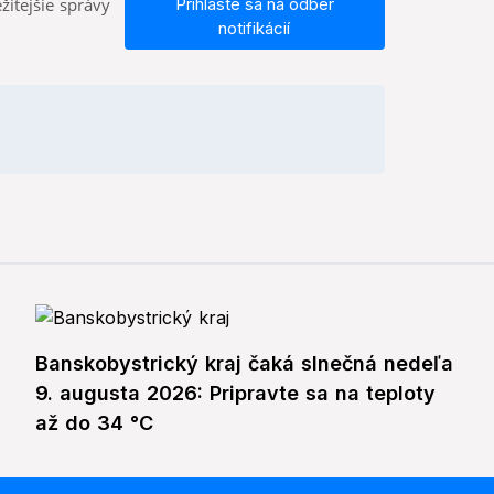
žitejšie správy
Prihláste sa na odber
notifikácií
Banskobystrický kraj čaká slnečná nedeľa
9. augusta 2026: Pripravte sa na teploty
až do 34 °C