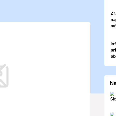
tu: Predpoveď
Zr
na
mŕ
osť zrážok (8.
In
pr
ob
regiónu zamračenú oblohu a zrážky,
Na
end.