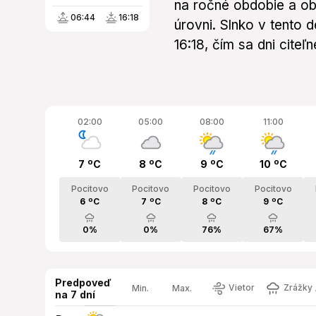
na ročné obdobie a ob
06:44
16:18
úrovni. Slnko v tento
16:18, čím sa dni citeľn
02:00
05:00
08:00
11:00
7 ºC
8 ºC
9 ºC
10 ºC
Pocitovo
Pocitovo
Pocitovo
Pocitovo
6 ºC
7 ºC
8 ºC
9 ºC
0%
0%
76%
67%
Predpoveď
Vietor
Zrážky 
Min.
Max.
na 7 dní