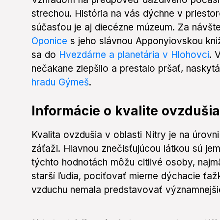
strechou. História na vás dýchne v priest
súčasťou je aj diecézne múzeum. Za návšte
Oponice
s jeho slávnou Apponyiovskou kniž
sa do
Hvezdárne a planetária v Hlohovci
. 
nečakane zlepšilo a prestalo pršať, naskyt
hradu Gýmeš
.
Informácie o kvalite ovzdušia
Kvalita ovzdušia v oblasti Nitry je na úrov
záťaži. Hlavnou znečisťujúcou látkou sú je
týchto hodnotách môžu citlivé osoby, najm
starší ľudia, pociťovať mierne dýchacie ťaž
vzduchu nemala predstavovať významnejšie