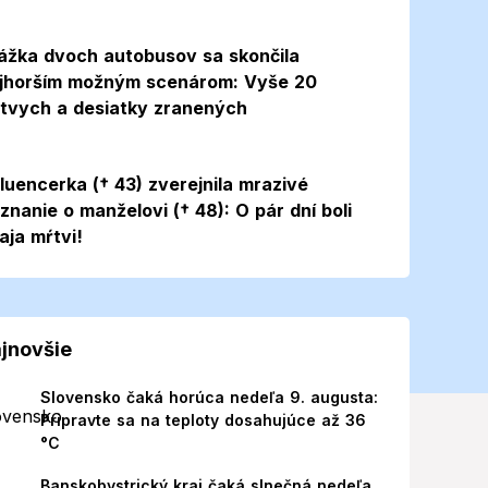
ážka dvoch autobusov sa skončila
jhorším možným scenárom: Vyše 20
tvych a desiatky zranených
Foto
fluencerka († 43) zverejnila mrazivé
iznanie o manželovi († 48): O pár dní boli
aja mŕtvi!
jnovšie
Slovensko čaká horúca nedeľa 9. augusta:
Pripravte sa na teploty dosahujúce až 36
°C
Banskobystrický kraj čaká slnečná nedeľa