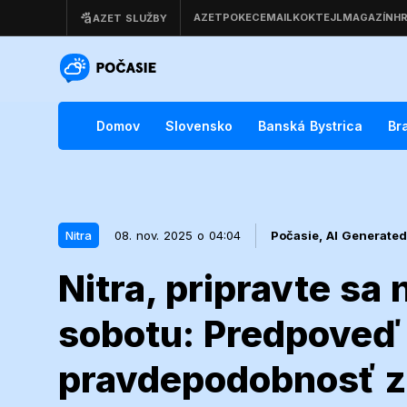
Domov
Slovensko
Banská Bystrica
Br
Nitra
08. nov. 2025 o 04:04
Počasie,
AI Generated
Nitra, pripravte sa
08. nov. 2025 o 04:04
Nitra
sobotu: Predpoveď 
Nitra, priprav
pravdepodobnosť zr