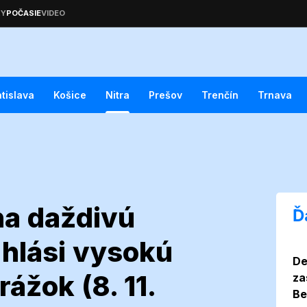
atislava
Košice
Nitra
Prešov
Trenčín
Trnava
 na daždivú
Ď
hlási vysokú
De
te sa na
ážok (8. 11.
za
Be