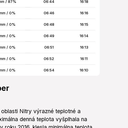
mm / 87%
06:44
16:18
mm / 0%
06:46
16:16
mm / 0%
06:48
16:15
mm / 0%
06:49
16:14
mm / 0%
06:51
16:13
mm / 0%
06:52
16:11
mm / 0%
06:54
16:10
ber
oblasti Nitry výrazné teplotné a
imálna denná teplota vyšplhala na
v roku 2016, klesla minimálna teplota