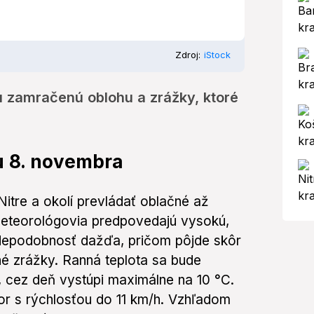
Zdroj:
iStock
u zamračenú oblohu a zrážky, ktoré
u 8. novembra
itre a okolí prevládať oblačné až
eteorológovia predpovedajú vysokú,
depodobnosť dažďa, pričom pôjde skôr
é zrážky. Ranná teplota sa bude
 cez deň vystúpi maximálne na 10 °C.
or s rýchlosťou do 11 km/h. Vzhľadom