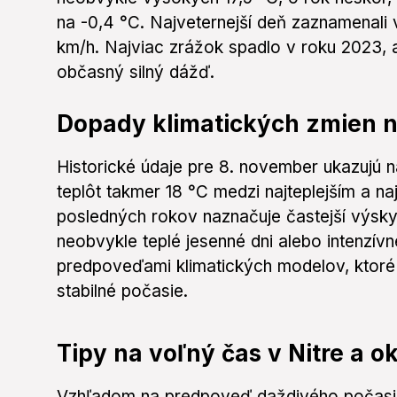
na -0,4 °C. Najveternejší deň zaznamenali 
km/h. Najviac zrážok spadlo v roku 2023, 
občasný silný dážď.
Dopady klimatických zmien n
Historické údaje pre 8. november ukazujú na
teplôt takmer 18 °C medzi najteplejším a n
posledných rokov naznačuje častejší výsky
neobvykle teplé jesenné dni alebo intenzívn
predpoveďami klimatických modelov, ktoré
stabilné počasie.
Tipy na voľný čas v Nitre a ok
Vzhľadom na predpoveď daždivého počasia j