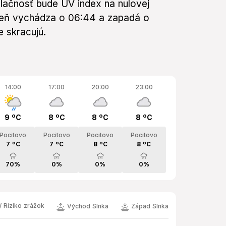
lačnosť bude UV index na nulovej
 deň vychádza o 06:44 a zapadá o
e skracujú.
14:00
17:00
20:00
23:00
9 ºC
8 ºC
8 ºC
8 ºC
Pocitovo
Pocitovo
Pocitovo
Pocitovo
7 ºC
7 ºC
8 ºC
8 ºC
70%
0%
0%
0%
/ Riziko zrážok
Východ Slnka
Západ Slnka