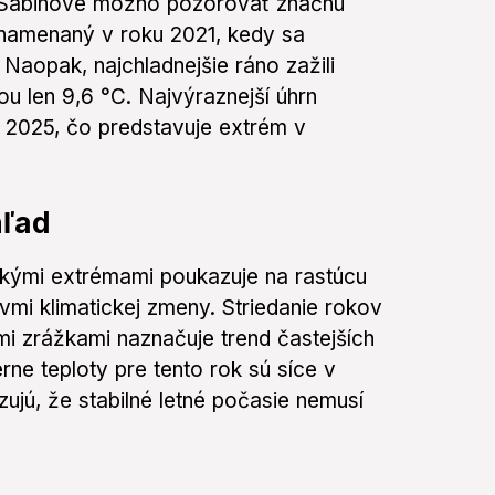
l v Sabinove možno pozorovať značnú
aznamenaný v roku 2021, kedy sa
Naopak, najchladnejšie ráno zažili
ou len 9,6 °C. Najvýraznejší úhrn
 2025, čo predstavuje extrém v
hľad
ckými extrémami poukazuje na rastúcu
javmi klimatickej zmeny. Striedanie rokov
mi zrážkami naznačuje trend častejších
ne teploty pre tento rok sú síce v
ujú, že stabilné letné počasie nemusí