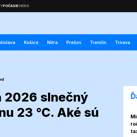
atislava
Košice
Nitra
Prešov
Trenčín
Trnava
ed
la 2026 slnečný
Ď
nu 23 °C. Aké sú
Mi
8. júla 2026
ro
ta