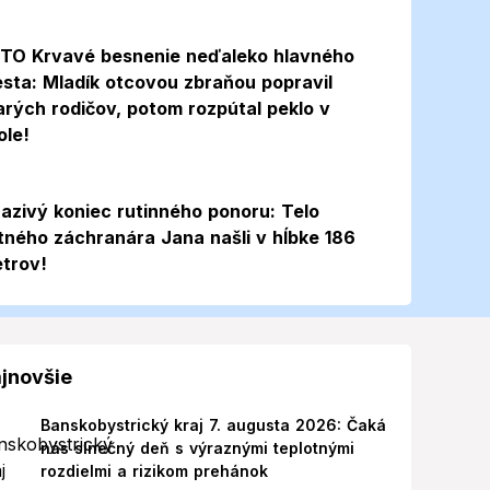
TO Krvavé besnenie neďaleko hlavného
sta: Mladík otcovou zbraňou popravil
arých rodičov, potom rozpútal peklo v
ole!
azivý koniec rutinného ponoru: Telo
itného záchranára Jana našli v hĺbke 186
trov!
jnovšie
Banskobystrický kraj 7. augusta 2026: Čaká
nás slnečný deň s výraznými teplotnými
rozdielmi a rizikom prehánok