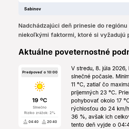
Sabinov
Nadchádzajúci deň prinesie do regiónu 
niekoľkými faktormi, ktoré si vyžadujú 
Aktuálne poveternostné pod
V stredu, 8. júla 2026
Predpoveď o 10:00
slnečné počasie. Mini
11 °C, zatiaľ čo maxim
príjemných 23 °C. Pri
19 ºC
pohybovať okolo 17 °C
Slnečno
rýchlosťou do 24 km/h
Riziko zrážok: 2%
36 %, avšak ich celkov
04:40
20:40
tento deň vyjde o 04: