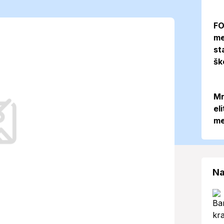
teploty
FO
me
°C. Aké sú
st
šk
Mr
el
me
iónu stabilné letné počasie, avšak s
dujú pozornosť.
Na