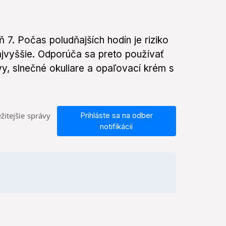
7. Počas poludňajších hodín je riziko
ajvyššie. Odporúča sa preto používať
y, slnečné okuliare a opaľovací krém s
žitejšie správy
Prihláste sa na odber
notifikácií