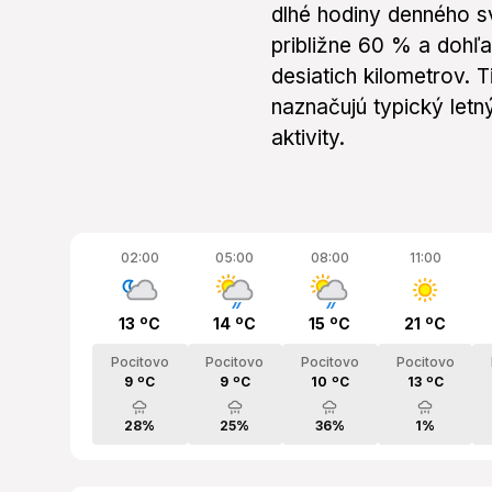
dlhé hodiny denného s
približne 60 % a dohľ
desiatich kilometrov.
naznačujú typický let
aktivity.
02:00
05:00
08:00
11:00
13 ºC
14 ºC
15 ºC
21 ºC
Pocitovo
Pocitovo
Pocitovo
Pocitovo
9 ºC
9 ºC
10 ºC
13 ºC
28%
25%
36%
1%