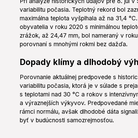
Pri analýze historických údajov pre 8. jú
variabilitu počasia. Teplotný rekord bol z
maximálna teplota vyšplhala až na 31,4 °C. 
obyvatelia v roku 2020 s minimálnou teplot
zrážok, až 24,47 mm, bol nameraný v roku
porovnaní s mnohými rokmi bez dažďa.
Dopady klímy a dlhodobý vý
Porovnanie aktuálnej predpovede s histori
variabilitu počasia, ktorá je v súlade s pre
s teplotami nad 30 °C a rokov s intenzívny
a výraznejších výkyvov. Predpovedané mier
rámci normálu, avšak dlhodobé dáta signaliz
byť v budúcnosti samozrejmosťou.