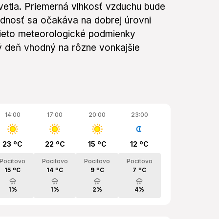
vetla. Priemerná vlhkosť vzduchu bude
adnosť sa očakáva na dobrej úrovni
 Tieto meteorologické podmienky
ný deň vhodný na rôzne vonkajšie
14:00
17:00
20:00
23:00
23 ºC
22 ºC
15 ºC
12 ºC
Pocitovo
Pocitovo
Pocitovo
Pocitovo
15 ºC
14 ºC
9 ºC
7 ºC
1%
1%
2%
4%