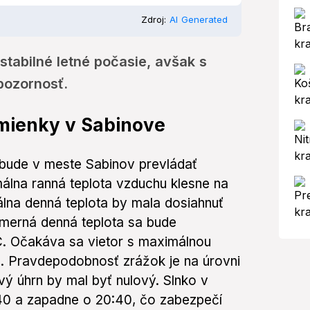
Zdroj:
AI Generated
stabilné letné počasie, avšak s
pozornosť.
mienky v Sabinove
, bude v meste Sabinov prevládať
málna ranná teplota vzduchu klesne na
álna denná teplota by mala dosiahnuť
emerná denná teplota sa bude
. Očakáva sa vietor s maximálnou
. Pravdepodobnosť zrážok je na úrovni
ý úhrn by mal byť nulový. Slnko v
40 a zapadne o 20:40, čo zabezpečí