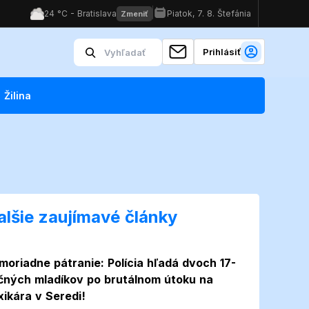
Prihlásiť
Žilina
alšie zaujímavé články
moriadne pátranie: Polícia hľadá dvoch 17-
čných mladíkov po brutálnom útoku na
xikára v Seredi!
Foto