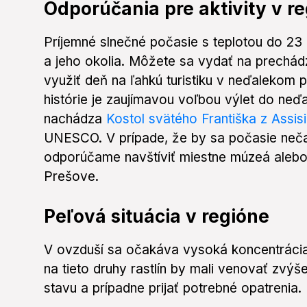
Odporúčania pre aktivity v r
Príjemné slnečné počasie s teplotou do 23
a jeho okolia. Môžete sa vydať na prechá
využiť deň na ľahkú turistiku v neďalekom p
histórie je zaujímavou voľbou výlet do neď
nachádza
Kostol svätého Františka z Assis
UNESCO. V prípade, že by sa počasie nečak
odporúčame navštíviť miestne múzeá alebo g
Prešove.
Peľová situácia v regióne
V ovzduší sa očakáva vysoká koncentrácia 
na tieto druhy rastlín by mali venovať zv
stavu a prípadne prijať potrebné opatrenia.