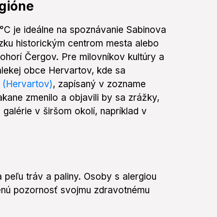
egióne
 °C je ideálne na spoznávanie Sabinova
dzku historickým centrom mesta alebo
ohorí Čergov. Pre milovníkov kultúry a
alekej obce Hervartov, kde sa
i (Hervartov)
, zapísaný v zozname
ane zmenilo a objavili by sa zrážky,
alérie v širšom okolí, napríklad v
peľu tráv a paliny. Osoby s alergiou
ýšenú pozornosť svojmu zdravotnému