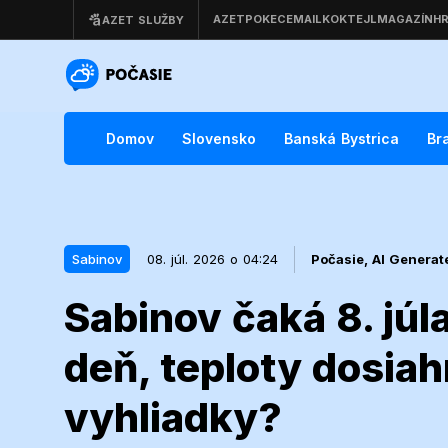
Domov
Slovensko
Banská Bystrica
Br
Sabinov
08. júl. 2026 o 04:24
Počasie,
AI Generat
Sabinov čaká 8. jú
08. júl. 2026 o 04:24
Sabinov
deň, teploty dosiah
Sabinov čaká 
vyhliadky?