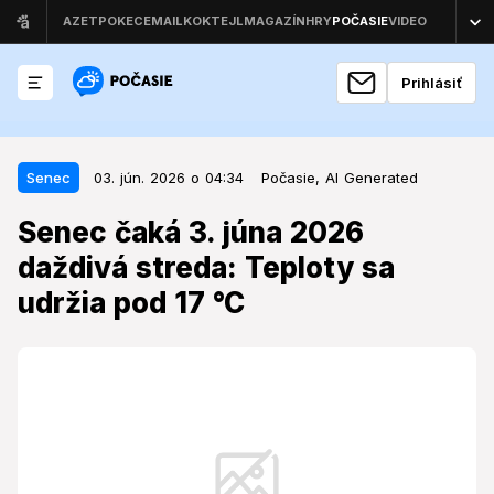
Prihlásiť
03. jún. 2026 o 04:34
Senec
Senec
03. jún. 2026 o 04:34
Počasie,
AI Generated
Senec čaká 3. júna 2026 daždivá
Senec čaká 3. júna 2026
streda: Teploty sa udržia pod 17
daždivá streda: Teploty sa
°C
udržia pod 17 °C
Počasie na začiatku júna prinesie do obľúbenej letnej
destinácie ochladenie a zrážky, ktoré ovplyvnia plány
na vonkajšie aktivity.