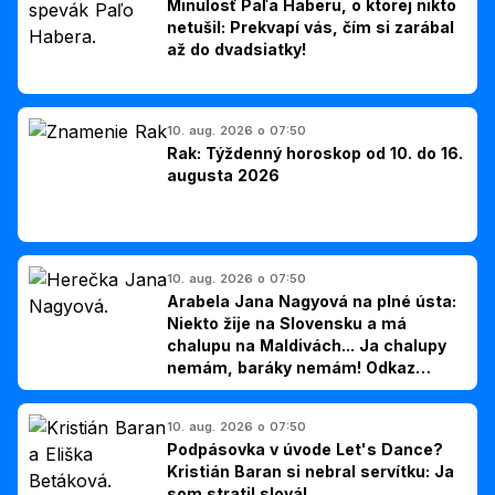
Minulosť Paľa Haberu, o ktorej nikto
netušil: Prekvapí vás, čím si zarábal
až do dvadsiatky!
10. aug. 2026 o 07:50
Rak: Týždenný horoskop od 10. do 16.
augusta 2026
10. aug. 2026 o 07:50
Arabela Jana Nagyová na plné ústa:
Niekto žije na Slovensku a má
chalupu na Maldivách... Ja chalupy
nemám, baráky nemám! Odkaz
Slovákom
10. aug. 2026 o 07:50
Podpásovka v úvode Let's Dance?
Kristián Baran si nebral servítku: Ja
som stratil slová!