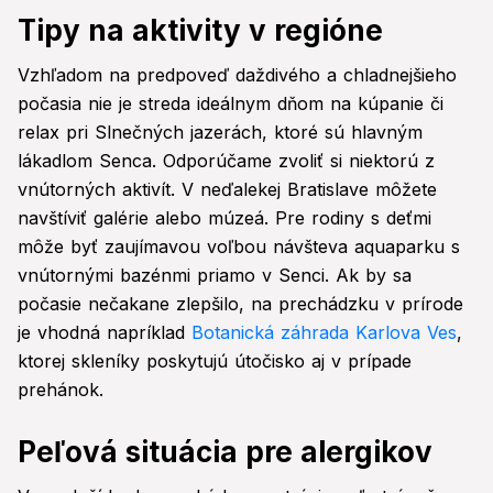
Tipy na aktivity v regióne
Vzhľadom na predpoveď daždivého a chladnejšieho
počasia nie je streda ideálnym dňom na kúpanie či
relax pri Slnečných jazerách, ktoré sú hlavným
lákadlom Senca. Odporúčame zvoliť si niektorú z
vnútorných aktivít. V neďalekej Bratislave môžete
navštíviť galérie alebo múzeá. Pre rodiny s deťmi
môže byť zaujímavou voľbou návšteva aquaparku s
vnútornými bazénmi priamo v Senci. Ak by sa
počasie nečakane zlepšilo, na prechádzku v prírode
je vhodná napríklad
Botanická záhrada Karlova Ves
,
ktorej skleníky poskytujú útočisko aj v prípade
prehánok.
Peľová situácia pre alergikov