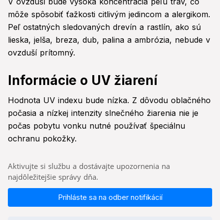
V ovzduší bude vysoká koncentrácia peľu tráv, čo
môže spôsobiť ťažkosti citlivým jedincom a alergikom.
Peľ ostatných sledovaných drevín a rastlín, ako sú
lieska, jelša, breza, dub, palina a ambrózia, nebude v
ovzduší prítomný.
Informácie o UV žiarení
Hodnota UV indexu bude nízka. Z dôvodu oblačného
počasia a nízkej intenzity slnečného žiarenia nie je
počas pobytu vonku nutné používať špeciálnu
ochranu pokožky.
Aktivujte si službu a dostávajte upozornenia na
najdôležitejšie správy dňa.
Prihláste sa na odber notifikácií