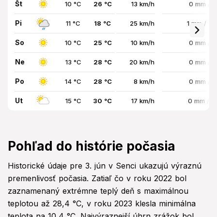
Št
10 °C
26 °C
13 km/h
0 mm / 
Pi
11 °C
18 °C
25 km/h
1 mm / 7
So
10 °C
25 °C
10 km/h
0 mm / 
Ne
13 °C
28 °C
20 km/h
0 mm / 
Po
14 °C
28 °C
8 km/h
0 mm / 
Ut
15 °C
30 °C
17 km/h
0 mm / 
Pohľad do histórie počasia
Historické údaje pre 3. jún v Senci ukazujú výraznú
premenlivosť počasia. Zatiaľ čo v roku 2022 bol
zaznamenaný extrémne teplý deň s maximálnou
teplotou až 28,4 °C, v roku 2023 klesla minimálna
teplota na 10,4 °C. Najvýraznejší úhrn zrážok bol