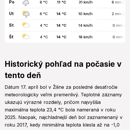
Po
8 °C
11 °C
31 km/h
8 mm / 8
Ut
6 °C
14 °C
10 km/h
2 mm / 8
St
4 °C
14 °C
14 km/h
0 mm / 
Št
4 °C
14 °C
18 km/h
0 mm / 
Historický pohľad na počasie v
tento deň
Dátum 17. apríl bol v Žiline za posledné desaťročie
meteorologicky veľmi premenlivý. Teplotné záznamy
ukazujú výrazné rozdiely, pričom najvyššia
maximálna teplota 23,4 °C bola nameraná v roku
2025. Naopak, najchladnejší deň bol zaznamenaný v
roku 2017, kedy minimálna teplota klesla až na -1,0