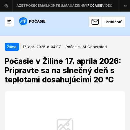
Prihlásiť
17. apr. 2026 o 04:07
Žilina
Žilina
17. apr. 2026 o 04:07
Počasie,
AI Generated
Počasie v Žiline 17. apríla 2026:
Počasie v Žiline 17. apríla 2026:
Pripravte sa na slnečný deň s
Pripravte sa na slnečný deň s
teplotami dosahujúcimi 20 °C
teplotami dosahujúcimi 20 °C
Piatkové počasie prinesie do Žiliny podmienky, ktoré
ovplyvnia nielen plány na začiatok víkendu, ale aj
citlivých jedincov v regióne.