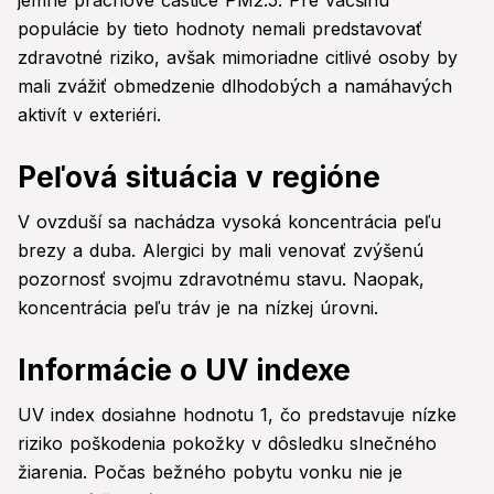
jemné prachové častice PM2.5. Pre väčšinu
populácie by tieto hodnoty nemali predstavovať
zdravotné riziko, avšak mimoriadne citlivé osoby by
mali zvážiť obmedzenie dlhodobých a namáhavých
aktivít v exteriéri.
Peľová situácia v regióne
V ovzduší sa nachádza vysoká koncentrácia peľu
brezy a duba. Alergici by mali venovať zvýšenú
pozornosť svojmu zdravotnému stavu. Naopak,
koncentrácia peľu tráv je na nízkej úrovni.
Informácie o UV indexe
UV index dosiahne hodnotu 1, čo predstavuje nízke
riziko poškodenia pokožky v dôsledku slnečného
žiarenia. Počas bežného pobytu vonku nie je