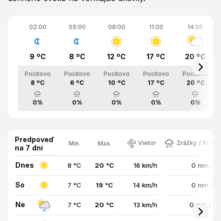
02:00
05:00
08:00
11:00
14:00
9 ºC
8 ºC
12 ºC
17 ºC
20 ºC
Pocitovo
Pocitovo
Pocitovo
Pocitovo
Pocitovo
8 ºC
6 ºC
10 ºC
17 ºC
20 ºC
0%
0%
0%
0%
0%
Predpoveď
Vietor
Zrážky / Rizik
Min.
Max.
na 7 dní
Dnes
8 °C
20 °C
16 km/h
0 mm / 
So
7 °C
19 °C
14 km/h
0 mm / 
Ne
7 °C
20 °C
13 km/h
0 mm / 7