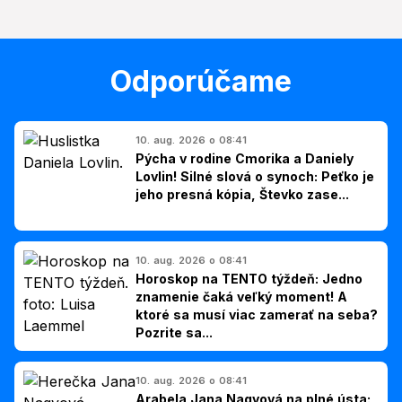
Odporúčame
10. aug. 2026 o 08:41
Pýcha v rodine Cmorika a Daniely
Lovlin! Silné slová o synoch: Peťko je
jeho presná kópia, Števko zase...
10. aug. 2026 o 08:41
Horoskop na TENTO týždeň: Jedno
znamenie čaká veľký moment! A
ktoré sa musí viac zamerať na seba?
Pozrite sa...
10. aug. 2026 o 08:41
Arabela Jana Nagyová na plné ústa: