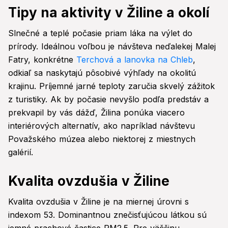
Tipy na aktivity v Žiline a okolí
Slnečné a teplé počasie priam láka na výlet do
prírody. Ideálnou voľbou je návšteva neďalekej Malej
Fatry, konkrétne
Terchová a lanovka na Chleb
,
odkiaľ sa naskytajú pôsobivé výhľady na okolitú
krajinu. Príjemné jarné teploty zaručia skvelý zážitok
z turistiky. Ak by počasie nevyšlo podľa predstáv a
prekvapil by vás dážď, Žilina ponúka viacero
interiérových alternatív, ako napríklad návštevu
Považského múzea alebo niektorej z miestnych
galérií.
Kvalita ovzdušia v Žiline
Kvalita ovzdušia v Žiline je na miernej úrovni s
indexom 53. Dominantnou znečisťujúcou látkou sú