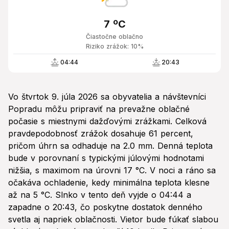
7 ºC
Čiastočne oblačno
Riziko zrážok: 10%
04:44
20:43
Vo štvrtok 9. júla 2026 sa obyvatelia a návštevníci
Popradu môžu pripraviť na prevažne oblačné
počasie s miestnymi dažďovými zrážkami. Celková
pravdepodobnosť zrážok dosahuje 61 percent,
pričom úhrn sa odhaduje na 2.0 mm. Denná teplota
bude v porovnaní s typickými júlovými hodnotami
nižšia, s maximom na úrovni 17 °C. V noci a ráno sa
očakáva ochladenie, kedy minimálna teplota klesne
až na 5 °C. Slnko v tento deň vyjde o 04:44 a
zapadne o 20:43, čo poskytne dostatok denného
svetla aj napriek oblačnosti. Vietor bude fúkať slabou