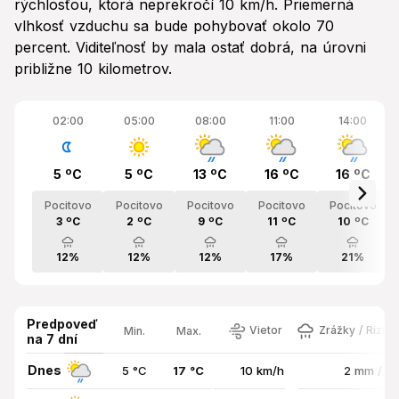
rýchlosťou, ktorá neprekročí 10 km/h. Priemerná
vlhkosť vzduchu sa bude pohybovať okolo 70
percent. Viditeľnosť by mala ostať dobrá, na úrovni
približne 10 kilometrov.
02:00
05:00
08:00
11:00
14:00
5 ºC
5 ºC
13 ºC
16 ºC
16 ºC
Pocitovo
Pocitovo
Pocitovo
Pocitovo
Pocitovo
3 ºC
2 ºC
9 ºC
11 ºC
10 ºC
12%
12%
12%
17%
21%
Predpoveď
Vietor
Zrážky / Rizik
Min.
Max.
na 7 dní
Dnes
5 °C
17 °C
10 km/h
2 mm / 6