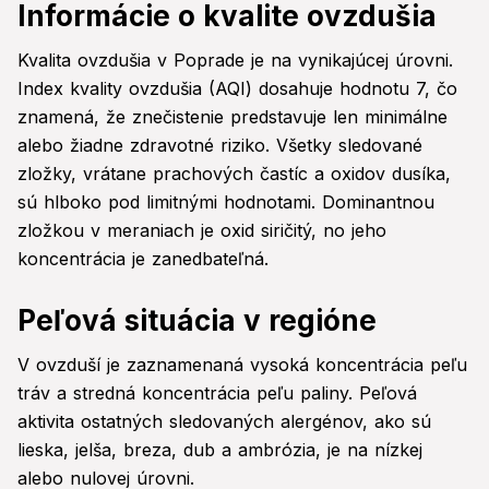
Informácie o kvalite ovzdušia
Kvalita ovzdušia v Poprade je na vynikajúcej úrovni.
Index kvality ovzdušia (AQI) dosahuje hodnotu 7, čo
znamená, že znečistenie predstavuje len minimálne
alebo žiadne zdravotné riziko. Všetky sledované
zložky, vrátane prachových častíc a oxidov dusíka,
sú hlboko pod limitnými hodnotami. Dominantnou
zložkou v meraniach je oxid siričitý, no jeho
koncentrácia je zanedbateľná.
Peľová situácia v regióne
V ovzduší je zaznamenaná vysoká koncentrácia peľu
tráv a stredná koncentrácia peľu paliny. Peľová
aktivita ostatných sledovaných alergénov, ako sú
lieska, jelša, breza, dub a ambrózia, je na nízkej
alebo nulovej úrovni.