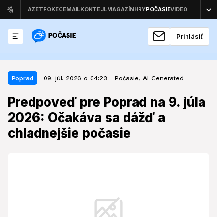
Prihlásiť
09. júl. 2026 o 04:23
Poprad
Poprad
09. júl. 2026 o 04:23
Počasie,
AI Generated
Predpoveď pre Poprad na 9. júla
Predpoveď pre Poprad na 9. júla
2026: Očakáva sa dážď a
2026: Očakáva sa dážď a
chladnejšie počasie
chladnejšie počasie
Počasie v Poprade prinesie zmenu, ktorá môže
ovplyvniť plány na záver pracovného týždňa.