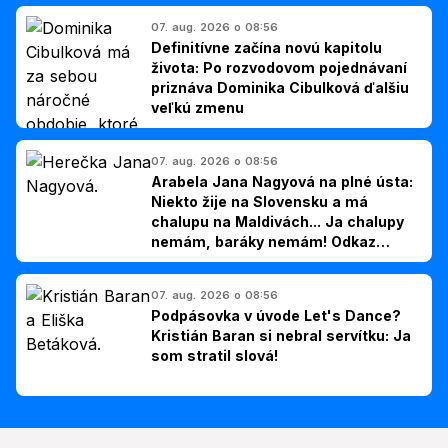
07. aug. 2026 o 08:56
Definitívne začína novú kapitolu
života: Po rozvodovom pojednávaní
priznáva Dominika Cibulková ďalšiu
veľkú zmenu
07. aug. 2026 o 08:56
Arabela Jana Nagyová na plné ústa:
Niekto žije na Slovensku a má
chalupu na Maldivách... Ja chalupy
nemám, baráky nemám! Odkaz
Slovákom
07. aug. 2026 o 08:56
Podpásovka v úvode Let's Dance?
Kristián Baran si nebral servítku: Ja
som stratil slová!