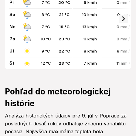
Pi
7 °C
20 °C
9 km/h
0 mm / 2
So
8 °C
21 °C
10 km/h
0 mm / 2
Ne
7 °C
19 °C
13 km/h
0 mm / 3
Po
10 °C
23 °C
11 km/h
0 mm / 3
Ut
9 °C
22 °C
8 km/h
8 mm / 7
St
12 °C
23 °C
7 km/h
11 mm / 7
Pohľad do meteorologickej
histórie
Analýza historických údajov pre 9. júl v Poprade za
posledných desať rokov odhaľuje značnú variabilitu
počasia. Najvyššia maximálna teplota bola