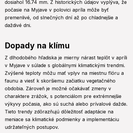
dosiahol 16.74 mm. Z historických údajov vyplýva, že
počasie na Myjave v polovici apríla môže byť
premenlivé, od slnečných dní až po chladnejšie a
daždivé dni.
Dopady na klímu
Z dlhodobého hľadiska je mierny nárast teplôt v apríli
v Myjave v súlade s globálnymi klimatickými trendmi.
Zvýšené teploty môžu mať vplyv na miestnu flóru a
faunu a viesť k skoršiemu začiatku vegetačného
obdobia. Zároveň je možné očakávať zmeny v
charaktere zrážok, s potenciálom pre extrémnejšie
výkyvy počasia, ako sú suchá alebo prívalové dažde.
Tieto trendy zdôrazňujú dôležitosť adaptácie na
meniace sa klimatické podmienky a implementáciu
udržateľných postupov.