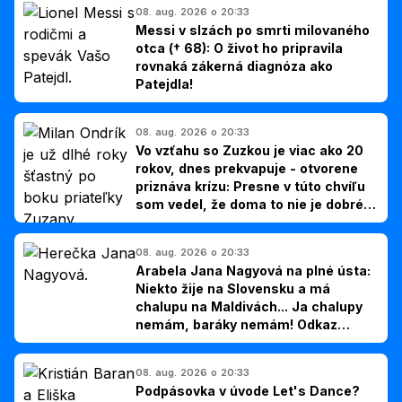
08. aug. 2026 o 20:33
Messi v slzách po smrti milovaného
otca († 68): O život ho pripravila
rovnaká zákerná diagnóza ako
Patejdla!
08. aug. 2026 o 20:33
Vo vzťahu so Zuzkou je viac ako 20
rokov, dnes prekvapuje - otvorene
priznáva krízu: Presne v túto chvíľu
som vedel, že doma to nie je dobré,
hovorí Milan Ondrík
08. aug. 2026 o 20:33
Arabela Jana Nagyová na plné ústa:
Niekto žije na Slovensku a má
chalupu na Maldivách... Ja chalupy
nemám, baráky nemám! Odkaz
Slovákom
08. aug. 2026 o 20:33
Podpásovka v úvode Let's Dance?