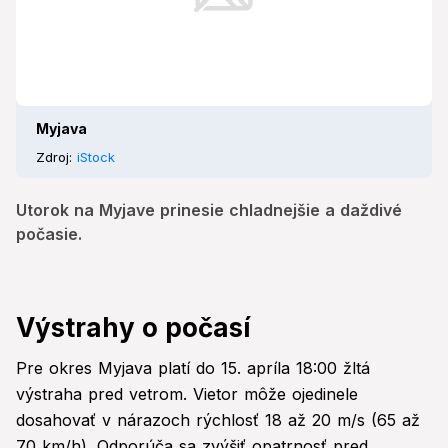
Myjava
Zdroj:
iStock
Utorok na Myjave prinesie chladnejšie a daždivé
počasie.
Výstrahy o počasí
Pre okres Myjava platí do 15. apríla 18:00 žltá
výstraha pred vetrom. Vietor môže ojedinele
dosahovať v nárazoch rýchlosť 18 až 20 m/s (65 až
70 km/h). Odporúča sa zvýšiť opatrnosť pred