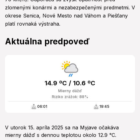
zlomenými konármi a nezabezpečenými predmetmi. V
okrese Senica, Nové Mesto nad Váhom a Piešťany
platí rovnaká výstraha.
Aktuálna predpoveď
14.9 ºC / 10.6 ºC
Mierny dážď
Riziko zrážok: 88%
06:01
19:45
V utorok 15. apríla 2025 sa na Myjave očakáva
mierny dážď s dennou teplotou okolo 12.9 °C.