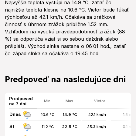
Najvyššia teplota vystúpi na 14.9 °C, zatiaľ čo
najnižšia teplota klesne na 10.6 °C. Vietor bude fúkať
rýchlosťou až 42.1 km/h. Očakáva sa zrážková
činnosť s úhrnom zrážok približne 1.52 mm.
Vzhľadom na vysokú pravdepodobnosť zrážok (88
%) sa odporúča vziať si so sebou dáždnik alebo
pršiplášť. Východ slnka nastane o 06:01 hod., zatiaľ
čo západ slnka sa očakáva o 19:45 hod.
Predpoveď na nasledujúce dni
Predpoveď
Min.
Max.
Vietor
na 7 dní
Dnes
10.6 °C
14.9 °C
42.1 km/h
1.5 mm
St
11.2 °C
22.5 °C
35.3 km/h
0.1 mm