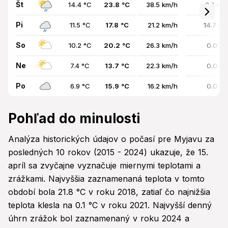
Št
14.4 °C
23.8 °C
38.5 km/h
3.7 mm
Pi
11.5 °C
17.8 °C
21.2 km/h
14.7 m
So
10.2 °C
20.2 °C
26.3 km/h
0.0 m
Ne
7.4 °C
13.7 °C
22.3 km/h
0.0 m
Po
6.9 °C
15.9 °C
16.2 km/h
0.0 m
Pohľad do minulosti
Analýza historických údajov o počasí pre Myjavu za
posledných 10 rokov (2015 - 2024) ukazuje, že 15.
apríl sa zvyčajne vyznačuje miernymi teplotami a
zrážkami. Najvyššia zaznamenaná teplota v tomto
období bola 21.8 °C v roku 2018, zatiaľ čo najnižšia
teplota klesla na 0.1 °C v roku 2021. Najvyšší denný
úhrn zrážok bol zaznamenaný v roku 2024 a