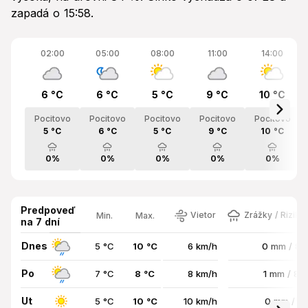
zapadá o 15:58.
02:00
05:00
08:00
11:00
14:00
6 °C
6 °C
5 °C
9 °C
10 °C
Pocitovo
Pocitovo
Pocitovo
Pocitovo
Pocitovo
5 °C
6 °C
5 °C
9 °C
10 °C
0%
0%
0%
0%
0%
Predpoveď
Vietor
Zrážky / Riziko
Min.
Max.
na 7 dní
Dnes
5 °C
10 °C
6 km/h
0 mm / 8
Po
7 °C
8 °C
8 km/h
1 mm / 8
Ut
5 °C
10 °C
10 km/h
0 mm / 0