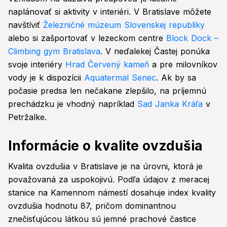
naplánovať si aktivity v interiéri. V Bratislave môžete
navštíviť
Železničné múzeum Slovenskej republiky
alebo si zašportovať v lezeckom centre
Block Dock –
Climbing gym Bratislava
. V neďalekej Častej ponúka
svoje interiéry
Hrad Červený kameň
a pre milovníkov
vody je k dispozícii
Aquatermal Senec
. Ak by sa
počasie predsa len nečakane zlepšilo, na príjemnú
prechádzku je vhodný napríklad
Sad Janka Kráľa
v
Petržalke.
Informácie o kvalite ovzdušia
Kvalita ovzdušia v Bratislave je na úrovni, ktorá je
považovaná za uspokojivú. Podľa údajov z meracej
stanice na Kamennom námestí dosahuje index kvality
ovzdušia hodnotu 87, pričom dominantnou
znečisťujúcou látkou sú jemné prachové častice