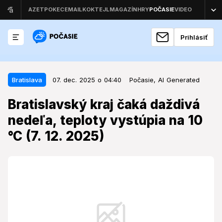
Prihlásiť
07. dec. 2025 o 04:40
Bratislava
Bratislava
07. dec. 2025 o 04:40
Počasie,
AI Generated
Bratislavský kraj čaká daždivá
Bratislavský kraj čaká daždivá
nedeľa, teploty vystúpia na 10 °C
nedeľa, teploty vystúpia na 10
(7. 12. 2025)
°C (7. 12. 2025)
Počasie počas druhej adventnej nedele v
Bratislavskom kraji si vyžiada zmenu plánov, pripravte
sa na vlhké a sychravé podmienky s vysokou
pravdepodobnosťou zrážok.