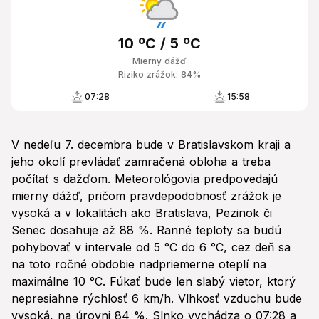
10 ºC / 5 ºC
Mierny dážď
Riziko zrážok: 84%
07:28
15:58
V nedeľu 7. decembra bude v Bratislavskom kraji a
jeho okolí prevládať zamračená obloha a treba
počítať s dažďom. Meteorológovia predpovedajú
mierny dážď, pričom pravdepodobnosť zrážok je
vysoká a v lokalitách ako Bratislava, Pezinok či
Senec dosahuje až 88 %. Ranné teploty sa budú
pohybovať v intervale od 5 °C do 6 °C, cez deň sa
na toto ročné obdobie nadpriemerne oteplí na
maximálne 10 °C. Fúkať bude len slabý vietor, ktorý
nepresiahne rýchlosť 6 km/h. Vlhkosť vzduchu bude
vysoká, na úrovni 84 %. Slnko vychádza o 07:28 a