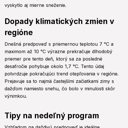
vyskytlo aj mierne sneženie.
Dopady klimatických zmien v
regióne
Dnešná predpoveď s priemernou teplotou 7 °C a
maximom až 10 °C výrazne prekračuje dlhodobý
priemer pre tento deň, ktorý sa za posledné
desaťročie pohybuje okolo 1,7 °C. Tento údaj
potvrdzuje pokračujúci trend otepľovania v regióne.
Prejavuje sa to najmä častejšími začiatkami zimy s
dažďom namiesto snehu, čo bolo v minulosti skôr
výnimkou.
Tipy na nedeľný program
Vzhľadom na daždivú predpoveď je ideálne