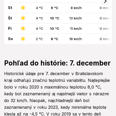
St
4 °C
9 °C
8 km/h
0 mm / 0
Št
4 °C
10 °C
13 km/h
0 mm / 0
Pi
4 °C
10 °C
11 km/h
0 mm / 0
So
2 °C
8 °C
19 km/h
0 mm / 0
Pohľad do histórie: 7. december
Historické údaje pre 7. december v Bratislavskom
kraji odhaľujú značnú teplotnú variabilitu. Najteplejšie
bolo v roku 2020 s maximálnou teplotou 8,0 °C,
kedy bol zaznamenaný aj najsilnejší vietor s nárazmi
do 32 km/h. Naopak, najchladnejší deň bol
zaznamenaný v roku 2023, kedy minimálna teplota
klesla až na -4,5 °C. V roku 2019 sa v tento deň