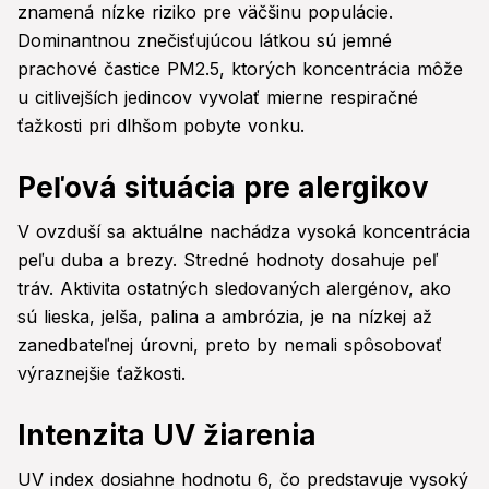
znamená nízke riziko pre väčšinu populácie.
Dominantnou znečisťujúcou látkou sú jemné
prachové častice PM2.5, ktorých koncentrácia môže
u citlivejších jedincov vyvolať mierne respiračné
ťažkosti pri dlhšom pobyte vonku.
Peľová situácia pre alergikov
V ovzduší sa aktuálne nachádza vysoká koncentrácia
peľu duba a brezy. Stredné hodnoty dosahuje peľ
tráv. Aktivita ostatných sledovaných alergénov, ako
sú lieska, jelša, palina a ambrózia, je na nízkej až
zanedbateľnej úrovni, preto by nemali spôsobovať
výraznejšie ťažkosti.
Intenzita UV žiarenia
UV index dosiahne hodnotu 6, čo predstavuje vysoký