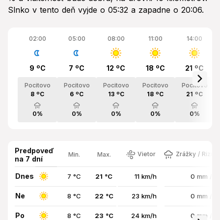
Slnko v tento deň vyjde o 05:32 a zapadne o 20:06.
02:00
05:00
08:00
11:00
14:00
9 ºC
7 ºC
12 ºC
18 ºC
21 ºC
Pocitovo
Pocitovo
Pocitovo
Pocitovo
Pocitovo
8 ºC
6 ºC
13 ºC
18 ºC
21 ºC
0%
0%
0%
0%
0%
Predpoveď
Vietor
Zrážky / Rizik
Min.
Max.
na 7 dní
Dnes
7 °C
21 °C
11 km/h
0 mm / 
Ne
8 °C
22 °C
23 km/h
0 mm / 
Po
8 °C
23 °C
24 km/h
0 mm / 