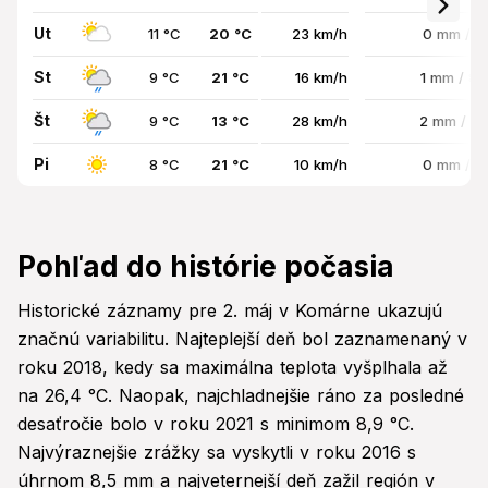
Ut
11 °C
20 °C
23 km/h
0 mm / 
St
9 °C
21 °C
16 km/h
1 mm / 8
Št
9 °C
13 °C
28 km/h
2 mm / 7
Pi
8 °C
21 °C
10 km/h
0 mm / 
Pohľad do histórie počasia
Historické záznamy pre 2. máj v Komárne ukazujú
značnú variabilitu. Najteplejší deň bol zaznamenaný v
roku 2018, kedy sa maximálna teplota vyšplhala až
na 26,4 °C. Naopak, najchladnejšie ráno za posledné
desaťročie bolo v roku 2021 s minimom 8,9 °C.
Najvýraznejšie zrážky sa vyskytli v roku 2016 s
úhrnom 8,5 mm a najveternejší deň zažil región v