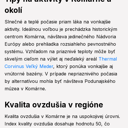
okolí
Slnečné a teplé počasie priam láka na vonkajšie
aktivity. Ideálnou voľbou je prechádzka historickým
centrom Komárna, návšteva jedinečného Nádvoria
Európy alebo prehliadka rozsiahleho pevnostného
systému. Vzhľadom na priaznivé teploty môže byť
skvelým cieľom na výlet aj neďaleký areál
Thermal
Corvinus Veľký Meder
, ktorý ponúka vonkajšie aj
vnútorné bazény. V prípade nepriaznivého počasia
by alternatívou mohla byť návšteva Podunajského
múzea v Komárne.
Kvalita ovzdušia v regióne
Kvalita ovzdušia v Komárne je na uspokojivej úrovni.
Index kvality ovzdušia dosahuje hodnotu 50, čo