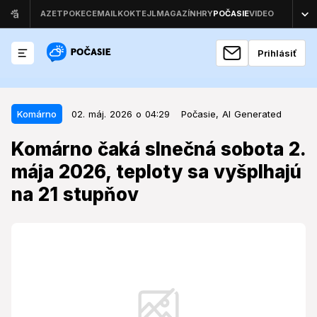
Prihlásiť
02. máj. 2026 o 04:29
Komárno
Komárno
02. máj. 2026 o 04:29
Počasie,
AI Generated
Komárno čaká slnečná sobota 2.
Komárno čaká slnečná sobota 2.
mája 2026, teploty sa vyšplhajú
mája 2026, teploty sa vyšplhajú
na 21 stupňov
na 21 stupňov
Nadchádzajúci víkend prinesie do Komárna slnečné
počasie, avšak s určitými faktormi, na ktoré by si
obyvatelia mali dať pozor.