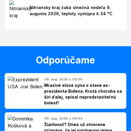
Nitriansky kraj čaká slnečná nedeľa 9.
augusta 2026, teploty vystúpia k 34 °C
Odporúčame
09. aug. 2026 o 09:04
Mrazivé slová syna o stave ex-
prezidenta Bidena: Krutá choroba sa
šíri ďalej, opísal nepredstaviteľnú
bolesť!
09. aug. 2026 o 09:04
Žiarlivosť? Dnes už otvorene
priznáva, že jej partnerovi mimo