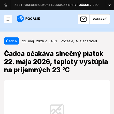
Prihlásiť
22. máj. 2026 o 04:01
Čadca
Čadca
22. máj. 2026 o 04:01
Počasie,
AI Generated
Čadca očakáva slnečný piatok 22.
Čadca očakáva slnečný piatok
mája 2026, teploty vystúpia na
22. mája 2026, teploty vystúpia
príjemných 23 °C
na príjemných 23 °C
Počasie v oblasti Kysúc sa bude v závere pracovného
týždňa niesť v znamení stabilných a prevažne jasných
podmienok, ktoré prinesú nadpriemerne teplý deň.