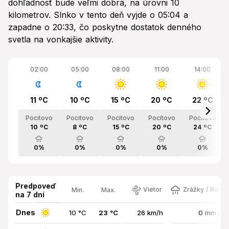
dohľadnosť bude veľmi dobrá, na úrovni 10
kilometrov. Slnko v tento deň vyjde o 05:04 a
zapadne o 20:33, čo poskytne dostatok denného
svetla na vonkajšie aktivity.
02:00
05:00
08:00
11:00
14:00
11 ºC
10 ºC
15 ºC
20 ºC
22 ºC
Pocitovo
Pocitovo
Pocitovo
Pocitovo
Pocitovo
10 ºC
8 ºC
15 ºC
20 ºC
24 ºC
0%
0%
0%
0%
0%
Predpoveď
Vietor
Zrážky / Rizik
Min.
Max.
na 7 dní
Dnes
10 °C
23 °C
26 km/h
0 mm / 