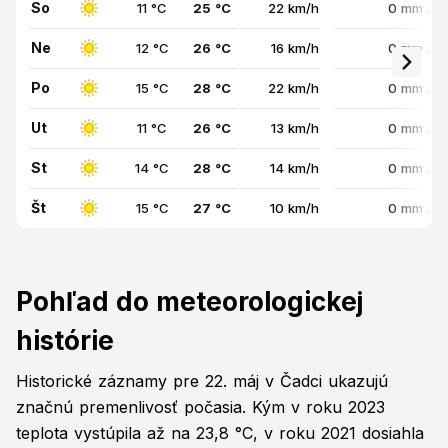
So
11 °C
25 °C
22 km/h
0 mm / 
Ne
12 °C
26 °C
16 km/h
0 mm / 
Po
15 °C
28 °C
22 km/h
0 mm / 
Ut
11 °C
26 °C
13 km/h
0 mm / 
St
14 °C
28 °C
14 km/h
0 mm / 
Št
15 °C
27 °C
10 km/h
0 mm / 
Pohľad do meteorologickej
histórie
Historické záznamy pre 22. máj v Čadci ukazujú
značnú premenlivosť počasia. Kým v roku 2023
teplota vystúpila až na 23,8 °C, v roku 2021 dosiahla