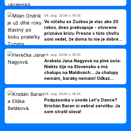
08. aug. 2026 o 19:25
Vo vzťahu so Zuzkou je viac ako 20
rokov, dnes prekvapuje - otvorene
priznáva krízu: Presne v túto chvíľu
som vedel, že doma to nie je dobré,
hovorí Milan Ondrík
08. aug. 2026 o 19:25
Arabela Jana Nagyová na plné ústa:
Niekto žije na Slovensku a má
chalupu na Maldivách... Ja chalupy
nemám, baráky nemám! Odkaz
Slovákom
08. aug. 2026 o 19:25
Podpásovka v úvode Let's Dance?
Kristián Baran si nebral servítku: Ja
som stratil slová!