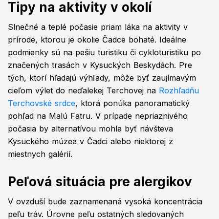
Tipy na aktivity v okolí
Slnečné a teplé počasie priam láka na aktivity v
prírode, ktorou je okolie Čadce bohaté. Ideálne
podmienky sú na pešiu turistiku či cykloturistiku po
značených trasách v Kysuckých Beskydách. Pre
tých, ktorí hľadajú výhľady, môže byť zaujímavým
cieľom výlet do neďalekej Terchovej na
Rozhľadňu
Terchovské srdce
, ktorá ponúka panoramatický
pohľad na Malú Fatru. V prípade nepriaznivého
počasia by alternatívou mohla byť návšteva
Kysuckého múzea v Čadci alebo niektorej z
miestnych galérií.
Peľová situácia pre alergikov
V ovzduší bude zaznamenaná vysoká koncentrácia
peľu tráv. Úrovne peľu ostatných sledovaných