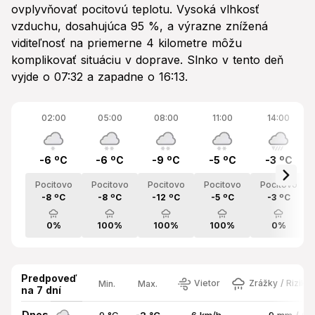
ovplyvňovať pocitovú teplotu. Vysoká vlhkosť
vzduchu, dosahujúca 95 %, a výrazne znížená
viditeľnosť na priemerne 4 kilometre môžu
komplikovať situáciu v doprave. Slnko v tento deň
vyjde o 07:32 a zapadne o 16:13.
02:00
05:00
08:00
11:00
14:00
-6 ºC
-6 ºC
-9 ºC
-5 ºC
-3 ºC
Pocitovo
Pocitovo
Pocitovo
Pocitovo
Pocitovo
-8 ºC
-8 ºC
-12 ºC
-5 ºC
-3 ºC
0%
100%
100%
100%
0%
Predpoveď
Vietor
Zrážky / Riziko
Min.
Max.
na 7 dní
Dnes