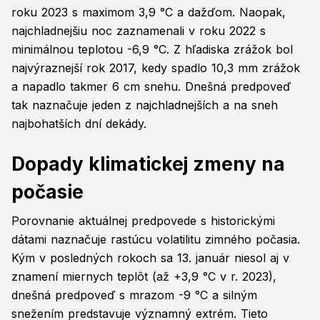
roku 2023 s maximom 3,9 °C a dažďom. Naopak,
najchladnejšiu noc zaznamenali v roku 2022 s
minimálnou teplotou -6,9 °C. Z hľadiska zrážok bol
najvýraznejší rok 2017, kedy spadlo 10,3 mm zrážok
a napadlo takmer 6 cm snehu. Dnešná predpoveď
tak naznačuje jeden z najchladnejších a na sneh
najbohatších dní dekády.
Dopady klimatickej zmeny na
počasie
Porovnanie aktuálnej predpovede s historickými
dátami naznačuje rastúcu volatilitu zimného počasia.
Kým v posledných rokoch sa 13. január niesol aj v
znamení miernych teplôt (až +3,9 °C v r. 2023),
dnešná predpoveď s mrazom -9 °C a silným
snežením predstavuje významný extrém. Tieto