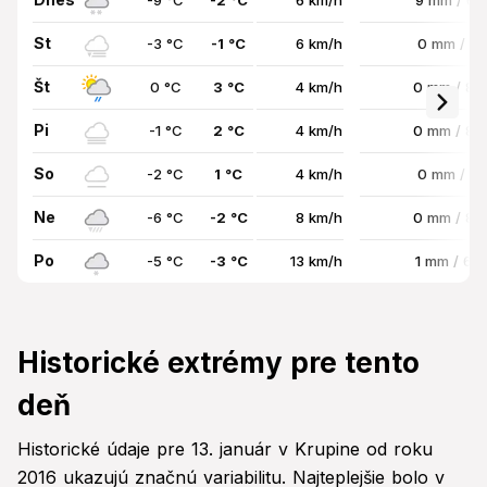
-9 °C
-2 °C
6 km/h
9 mm / 61
St
-3 °C
-1 °C
6 km/h
0 mm / 0
Št
0 °C
3 °C
4 km/h
0 mm / 8
Pi
-1 °C
2 °C
4 km/h
0 mm / 8
So
-2 °C
1 °C
4 km/h
0 mm / 0
Ne
-6 °C
-2 °C
8 km/h
0 mm / 8
Po
-5 °C
-3 °C
13 km/h
1 mm / 6
Historické extrémy pre tento
deň
Historické údaje pre 13. január v Krupine od roku
2016 ukazujú značnú variabilitu. Najteplejšie bolo v