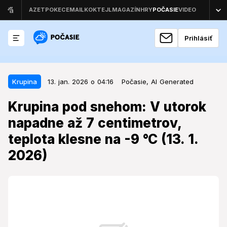
Prihlásiť
13. jan. 2026 o 04:16
Krupina
Krupina
13. jan. 2026 o 04:16
Počasie,
AI Generated
Krupina pod snehom: V utorok
Krupina pod snehom: V utorok
napadne až 7 centimetrov, teplota
napadne až 7 centimetrov,
klesne na -9 °C (13. 1. 2026)
teplota klesne na -9 °C (13. 1.
Utorkové počasie preverí pripravenosť obyvateľov na
2026)
zimné podmienky, ktoré so sebou prinesú aj viaceré
komplikácie, vrátane výstrah.