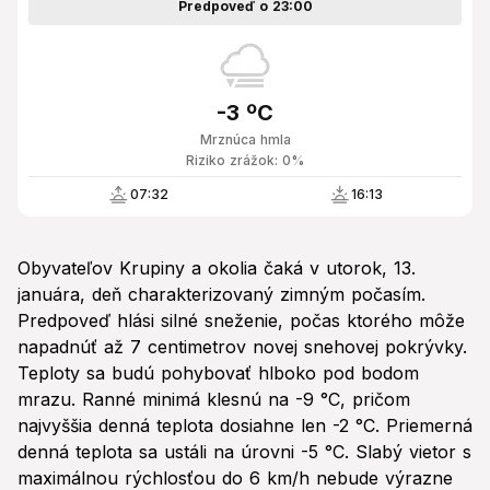
Predpoveď o 23:00
-3 ºC
Mrznúca hmla
Riziko zrážok: 0%
07:32
16:13
Obyvateľov Krupiny a okolia čaká v utorok, 13.
januára, deň charakterizovaný zimným počasím.
Predpoveď hlási silné sneženie, počas ktorého môže
napadnúť až 7 centimetrov novej snehovej pokrývky.
Teploty sa budú pohybovať hlboko pod bodom
mrazu. Ranné minimá klesnú na -9 °C, pričom
najvyššia denná teplota dosiahne len -2 °C. Priemerná
denná teplota sa ustáli na úrovni -5 °C. Slabý vietor s
maximálnou rýchlosťou do 6 km/h nebude výrazne