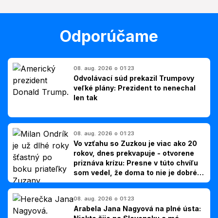
Odporúčame
08. aug. 2026 o 01:23
Odvolávací súd prekazil Trumpovy
veľké plány: Prezident to nenechal
len tak
08. aug. 2026 o 01:23
Vo vzťahu so Zuzkou je viac ako 20
rokov, dnes prekvapuje - otvorene
priznáva krízu: Presne v túto chvíľu
som vedel, že doma to nie je dobré,
hovorí Milan Ondrík
08. aug. 2026 o 01:23
Arabela Jana Nagyová na plné ústa: