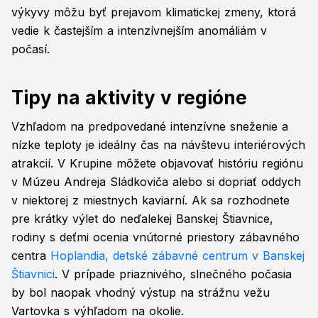
výkyvy môžu byť prejavom klimatickej zmeny, ktorá
vedie k častejším a intenzívnejším anomáliám v
počasí.
Tipy na aktivity v regióne
Vzhľadom na predpovedané intenzívne sneženie a
nízke teploty je ideálny čas na návštevu interiérových
atrakcií. V Krupine môžete objavovať históriu regiónu
v Múzeu Andreja Sládkoviča alebo si dopriať oddych
v niektorej z miestnych kaviarní. Ak sa rozhodnete
pre krátky výlet do neďalekej Banskej Štiavnice,
rodiny s deťmi ocenia vnútorné priestory zábavného
centra
Hoplandia, detské zábavné centrum v Banskej
Štiavnici
. V prípade priaznivého, slnečného počasia
by bol naopak vhodný výstup na strážnu vežu
Vartovka s výhľadom na okolie.