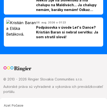
Niekto žije na Slovensku a má
chalupu na Maldivách... Ja chalupy
nemám, baráky nemám! Odkaz
Slovákom
08. aug. 2026 o 01:23
Podpásovka v úvode Let's Dance?
Kristián Baran si nebral servítku: Ja
som stratil slová!
© 2010 - 2026 Ringier Slovakia Communities s.r.o.
Autorské práva sú vyhradené a vykonáva ich prevádzkovateľ
portálu.
Azet Počasie