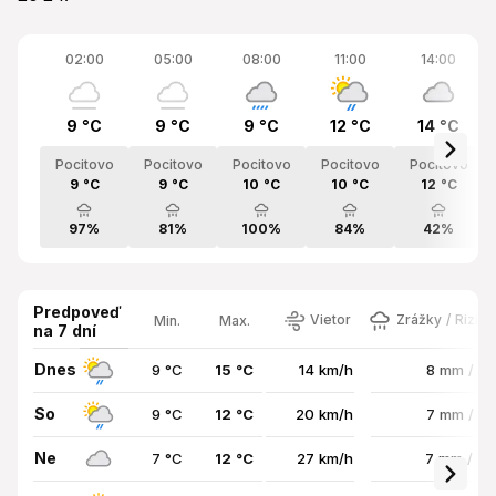
02:00
05:00
08:00
11:00
14:00
9 °C
9 °C
9 °C
12 °C
14 °C
Pocitovo
Pocitovo
Pocitovo
Pocitovo
Pocitovo
9 °C
9 °C
10 °C
10 °C
12 °C
97%
81%
100%
84%
42%
Predpoveď
Vietor
Zrážky / Rizik
Min.
Max.
na 7 dní
Dnes
9 °C
15 °C
14 km/h
8 mm / 9
So
9 °C
12 °C
20 km/h
7 mm / 8
Ne
7 °C
12 °C
27 km/h
7 mm / 3