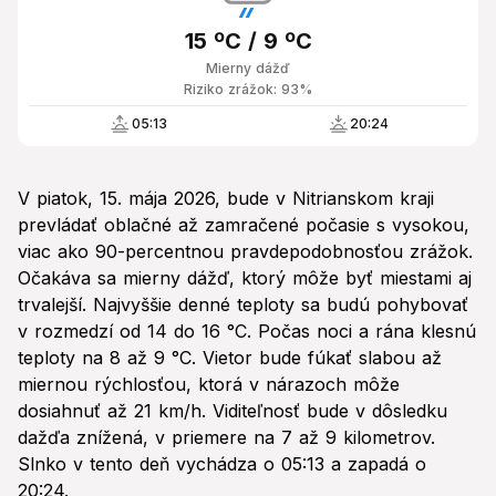
15 ºC / 9 ºC
Mierny dážď
Riziko zrážok: 93%
05:13
20:24
V piatok, 15. mája 2026, bude v Nitrianskom kraji
prevládať oblačné až zamračené počasie s vysokou,
viac ako 90-percentnou pravdepodobnosťou zrážok.
Očakáva sa mierny dážď, ktorý môže byť miestami aj
trvalejší. Najvyššie denné teploty sa budú pohybovať
v rozmedzí od 14 do 16 °C. Počas noci a rána klesnú
teploty na 8 až 9 °C. Vietor bude fúkať slabou až
miernou rýchlosťou, ktorá v nárazoch môže
dosiahnuť až 21 km/h. Viditeľnosť bude v dôsledku
dažďa znížená, v priemere na 7 až 9 kilometrov.
Slnko v tento deň vychádza o 05:13 a zapadá o
20:24.