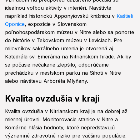
ideálnou voľbou aktivity v interiéri. Navštívte
napríklad historickú Apponyiovskú knižnicu v
Kaštieli
Oponice
, expozície v Slovenskom
poľnohospodárskom múzeu v Nitre alebo sa ponorte
do histórie v Tekovskom múzeu v Leviciach. Pre
milovníkov sakrálneho umenia je otvorená aj
Katedrála sv. Emeráma na Nitrianskom hrade. Ak by
sa počasie nečakane zlepšilo, odporúčame
prechádzku v mestskom parku na Sihoti v Nitre
alebo návštevu Arboréta Mlyňany.
Kvalita ovzdušia v kraji
Kvalita ovzdušia v Nitrianskom kraji je na dobrej až
miernej úrovni. Monitorovacie stanice v Nitre a
Komárne hlásia hodnoty, ktoré nepredstavujú
významné zdravotné riziko pre väčšinu populácie.