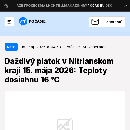
Prihlásiť
15. máj. 2026 o 04:53
Nitra
Nitra
15. máj. 2026 o 04:53
Počasie,
AI Generated
Daždivý piatok v Nitrianskom kraji
Daždivý piatok v Nitrianskom
15. mája 2026: Teploty dosiahnu
kraji 15. mája 2026: Teploty
16 °C
dosiahnu 16 °C
Obyvateľov a návštevníkov Nitrianskeho kraja čaká
piatok, ktorý si bude vyžadovať prispôsobenie plánov
vplyvom premenlivého počasia.