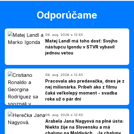
Odporúčame
06. aug. 2026 o 12:43
Matej Landl má toho dosť: Svojho
nástupcu Igondu v STVR vybavil
jednou vetou
06. aug. 2026 o 12:43
Pracovala ako predavačka, dnes je z
nej milionárka. Príbeh ako z filmu
čaká veľkolepý moment - svadba
roka už o pár dní
06. aug. 2026 o 12:43
Arabela Jana Nagyová na plné ústa:
Niekto žije na Slovensku a má
chalupu na Maldivách... Ja chalupy