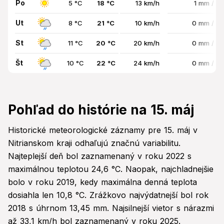
Po
5 °C
18 °C
13 km/h
1 mm / 1
Ut
8 °C
21 °C
10 km/h
0 mm / 5
St
11 °C
20 °C
20 km/h
0 mm / 7
Št
10 °C
22 °C
24 km/h
0 mm / 7
Pohľad do histórie na 15. máj
Historické meteorologické záznamy pre 15. máj v
Nitrianskom kraji odhaľujú značnú variabilitu.
Najteplejší deň bol zaznamenaný v roku 2022 s
maximálnou teplotou 24,6 °C. Naopak, najchladnejšie
bolo v roku 2019, kedy maximálna denná teplota
dosiahla len 10,8 °C. Zrážkovo najvýdatnejší bol rok
2018 s úhrnom 13,45 mm. Najsilnejší vietor s nárazmi
až 33,1 km/h bol zaznamenaný v roku 2025.