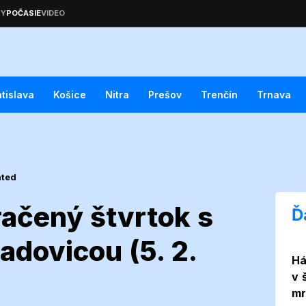
atislava
Košice
Nitra
Prešov
Trenčín
Trnava
ated
ačený štvrtok s
Ď
adovicou (5. 2.
Há
á zamračený
v 
mr