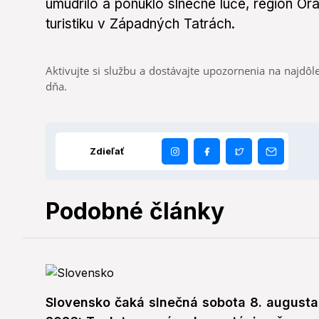
umúdrilo a ponúklo slnečné lúče, región O
turistiku v Západných Tatrách.
Aktivujte si službu a dostávajte upozornenia na najdôle
dňa.
Zdieľať
Podobné články
Slovensko čaká slnečná sobota 8. augusta