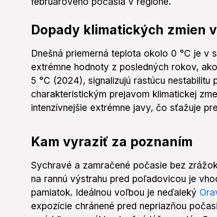
februárového počasia v regióne.
Dopady klimatických zmien v
Dnešná priemerná teplota okolo 0 °C je v
extrémne hodnoty z posledných rokov, ako
5 °C (2024), signalizujú rastúcu nestabilitu
charakteristickým prejavom klimatickej zmen
intenzívnejšie extrémne javy, čo sťažuje pr
Kam vyraziť za poznaním
Sychravé a zamračené počasie bez zrážok p
na rannú výstrahu pred poľadovicou je vho
pamiatok. Ideálnou voľbou je neďaleký
Ora
expozície chránené pred nepriazňou počasi