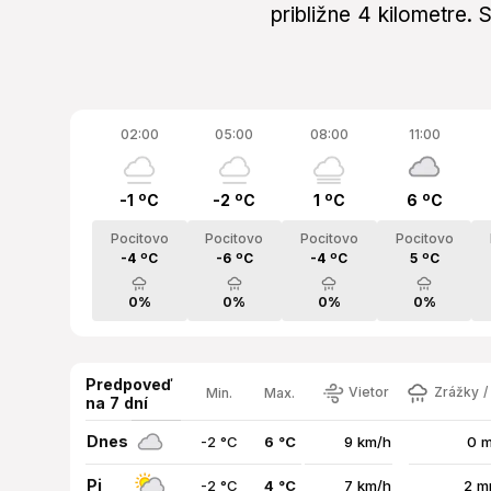
približne 4 kilometre.
02:00
05:00
08:00
11:00
-1 ºC
-2 ºC
1 ºC
6 ºC
Pocitovo
Pocitovo
Pocitovo
Pocitovo
-4 ºC
-6 ºC
-4 ºC
5 ºC
0%
0%
0%
0%
Predpoveď
Vietor
Zrážky /
Min.
Max.
na 7 dní
Dnes
-2 °C
6 °C
9 km/h
0 
Pi
-2 °C
4 °C
7 km/h
2 m