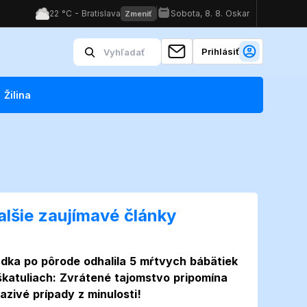
Prihlásiť
Žilina
alšie zaujímavé články
dka po pôrode odhalila 5 mŕtvych bábätiek
škatuliach: Zvrátené tajomstvo pripomína
azivé prípady z minulosti!