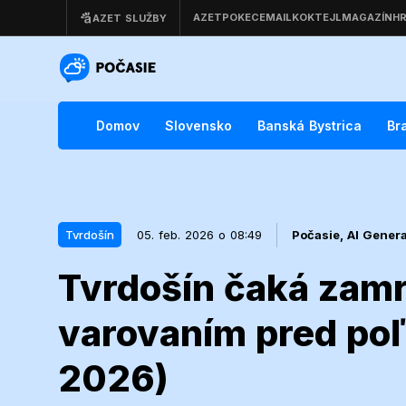
Domov
Slovensko
Banská Bystrica
Br
Tvrdošín
05. feb. 2026 o 08:49
Počasie,
AI Gener
Tvrdošín čaká zamr
05. feb. 2026 o 08:49
Tvrdošín
varovaním pred poľ
Tvrdošín čak
2026)