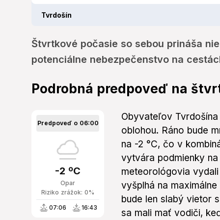
Tvrdošín
Štvrtkové počasie so sebou prináša nie
potenciálne nebezpečenstvo na cestác
Podrobná predpoveď na štvr
Obyvateľov Tvrdošína
Predpoveď o 06:00
oblohou. Ráno bude mr
na -2 °C, čo v kombin
vytvára podmienky na 
-2 ºC
meteorológovia vydali 
Opar
vyšplhá na maximálne 
Riziko zrážok: 0%
bude len slabý vietor
07:06
16:43
sa mali mať vodiči, k