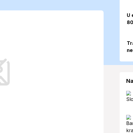
ovaním pred
U 
80
5. 2. 2026)
Tr
ne
a nielen zamračenú oblohu, ale aj
estách a chodníkoch.
Na