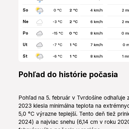
So
0 °C
2 °C
4 km/h
2 m
Ne
-3 °C
2 °C
6 km/h
2 m
Po
-15 °C
0 °C
8 km/h
0 m
Ut
-7 °C
1 °C
7 km/h
0 
St
-6 °C
1 °C
8 km/h
1 m
Pohľad do histórie počasia
Pohľad na 5. február v Tvrdošíne odhaľuje
2023 klesla minimálna teplota na extrémny
5,0 °C výrazne teplejší. Tento deň tiež prini
2024) a najviac snehu (6,14 cm v roku 202