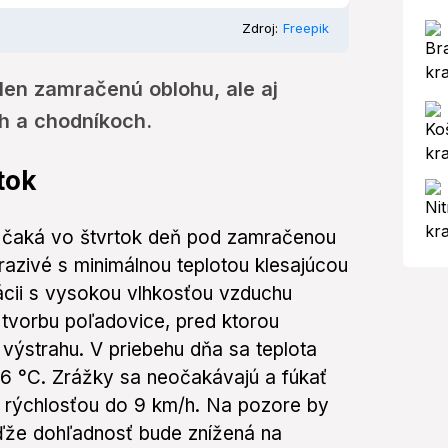
Zdroj:
Freepik
len zamračenú oblohu, ale aj
h a chodníkoch.
tok
 čaká vo štvrtok deň pod zamračenou
azivé s minimálnou teplotou klesajúcou
ácii s vysokou vlhkosťou vzduchu
tvorbu poľadovice, pred ktorou
výstrahu. V priebehu dňa sa teplota
6 °C. Zrážky sa neočakávajú a fúkať
 s rýchlosťou do 9 km/h. Na pozore by
eďže dohľadnosť bude znížená na