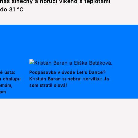
nás slnečný a horúci víkend s teplotami
do 31 °C
é ústa:
Podpásovka v úvode Let's Dance?
á chalupu
Kristián Baran si nebral servítku: Ja
nemám,
som stratil slová!
kom