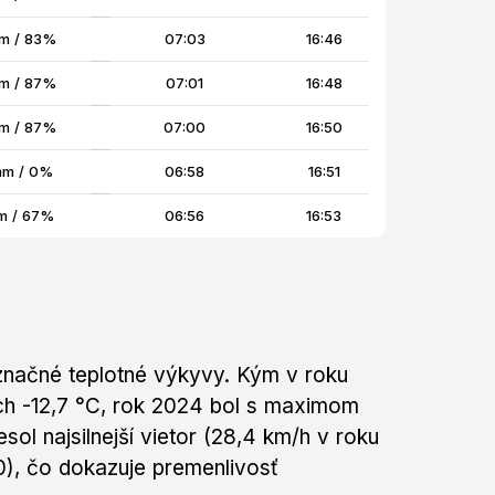
m / 83%
07:03
16:46
m / 87%
07:01
16:48
m / 87%
07:00
16:50
mm / 0%
06:58
16:51
m / 67%
06:56
16:53
 značné teplotné výkyvy. Kým v roku
ch -12,7 °C, rok 2024 bol s maximom
esol najsilnejší vietor (28,4 km/h v roku
0), čo dokazuje premenlivosť