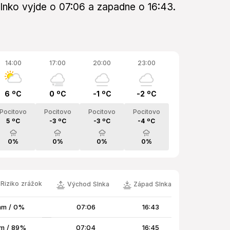
 Slnko vyjde o 07:06 a zapadne o 16:43.
14:00
17:00
20:00
23:00
6 ºC
0 ºC
-1 ºC
-2 ºC
Pocitovo
Pocitovo
Pocitovo
Pocitovo
5 ºC
-3 ºC
-3 ºC
-4 ºC
0%
0%
0%
0%
 Riziko zrážok
Východ Slnka
Západ Slnka
mm / 0%
07:06
16:43
m / 89%
07:04
16:45