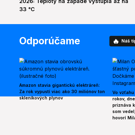
2026: Teploty na západe vystúpia až na
33 °C
Odporúčame
🔥
Náš ti
Amazon stavia gigantickú elektráreň:
Za rok vypustí viac ako 30 miliónov ton
Vo vzťahu
skleníkových plynov
rokov, dn
priznáva k
som vedel,
hovorí Mil