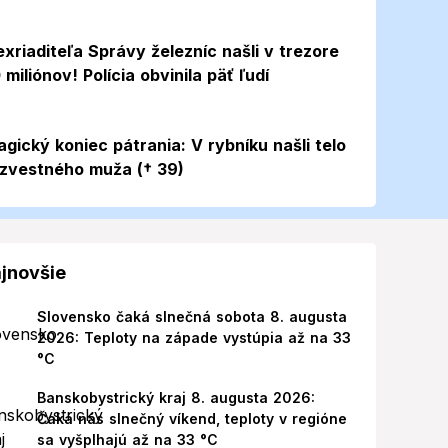
exriaditeľa Správy železníc našli v trezore
 miliónov! Polícia obvinila päť ľudí
agický koniec pátrania: V rybníku našli telo
zvestného muža († 39)
jnovšie
Slovensko čaká slnečná sobota 8. augusta
2026: Teploty na západe vystúpia až na 33
°C
Banskobystrický kraj 8. augusta 2026:
Čaká nás slnečný víkend, teploty v regióne
sa vyšplhajú až na 33 °C