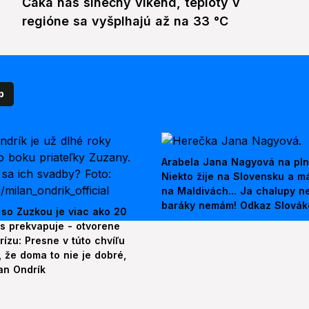
Čaká nás slnečný víkend, teploty v
regióne sa vyšplhajú až na 33 °C
p
Arabela Jana Nagyová na pln
Niekto žije na Slovensku a m
na Maldivách... Ja chalupy 
baráky nemám! Odkaz Slová
 so Zuzkou je viac ako 20
es prekvapuje - otvorene
rízu: Presne v túto chvíľu
 že doma to nie je dobré,
an Ondrík