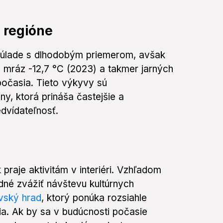
 regióne
 súlade s dlhodobým priemerom, avšak
 mráz -12,7 °C (2023) a takmer jarných
 počasia. Tieto výkyvy sú
y, ktorá prináša častejšie a
edvídateľnosť.
raje aktivitám v interiéri. Vzhľadom
dné zvážiť návštevu kultúrnych
vský hrad
, ktorý ponúka rozsiahle
a. Ak by sa v budúcnosti počasie