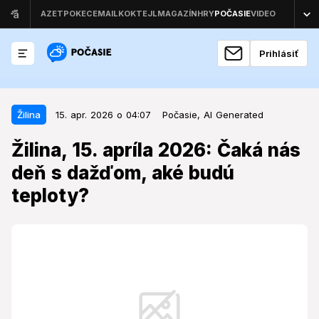
Prihlásiť
15. apr. 2026 o 04:07
Žilina
Žilina
15. apr. 2026 o 04:07
Počasie,
AI Generated
Žilina, 15. apríla 2026: Čaká nás
Žilina, 15. apríla 2026: Čaká nás
deň s dažďom, aké budú teploty?
deň s dažďom, aké budú
teploty?
Počasie v polovici apríla prinesie do mesta oblačnosť
a zrážky, ktoré môžu ovplyvniť plány na vonkajšie
aktivity.