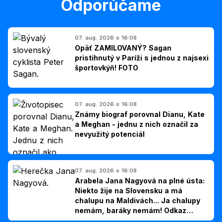
Odporúčame
07. aug. 2026 o 16:08
Opäť ZAMILOVANÝ? Sagan
pristihnutý v Paríži s jednou z najsexi
športovkýň! FOTO
07. aug. 2026 o 16:08
Známy biograf porovnal Dianu, Kate
a Meghan - jednu z nich označil za
nevyužitý potenciál
07. aug. 2026 o 16:08
Arabela Jana Nagyová na plné ústa:
Niekto žije na Slovensku a má
chalupu na Maldivách... Ja chalupy
nemám, baráky nemám! Odkaz
Slovákom