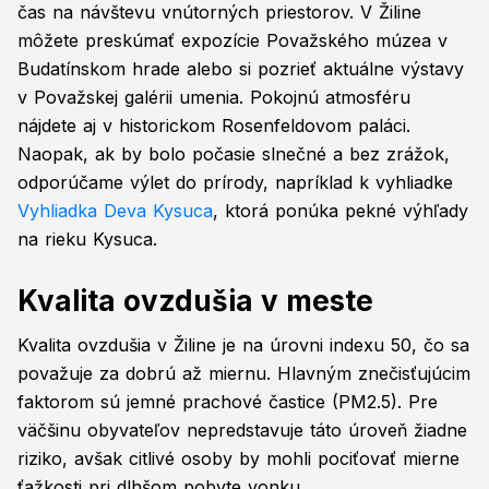
čas na návštevu vnútorných priestorov. V Žiline
môžete preskúmať expozície Považského múzea v
Budatínskom hrade alebo si pozrieť aktuálne výstavy
v Považskej galérii umenia. Pokojnú atmosféru
nájdete aj v historickom Rosenfeldovom paláci.
Naopak, ak by bolo počasie slnečné a bez zrážok,
odporúčame výlet do prírody, napríklad k vyhliadke
Vyhliadka Deva Kysuca
, ktorá ponúka pekné výhľady
na rieku Kysuca.
Kvalita ovzdušia v meste
Kvalita ovzdušia v Žiline je na úrovni indexu 50, čo sa
považuje za dobrú až miernu. Hlavným znečisťujúcim
faktorom sú jemné prachové častice (PM2.5). Pre
väčšinu obyvateľov nepredstavuje táto úroveň žiadne
riziko, avšak citlivé osoby by mohli pociťovať mierne
ťažkosti pri dlhšom pobyte vonku.