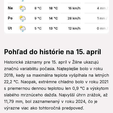
Ne
8 °C
18 °C
16 km/h
4 mm / 5
Po
9 °C
14 °C
28 km/h
1 mm / 8
Ut
5 °C
13 °C
12 km/h
0 mm / 8
Pohľad do histórie na 15. apríl
Historické záznamy pre 15. apríl v Žiline ukazujú
značnú variabilitu počasia. Najteplejšie bolo v roku
2018, kedy sa maximálna teplota vyšplhala na letných
22,2 °C. Naopak, extrémne chladno bolo v roku 2021
s priemernou dennou teplotou len 0,9 °C a výskytom
slabého mrznúceho dažďa. Najvyšší úhrn zrážok, až
11,79 mm, bol zaznamenaný v roku 2024, čo je
výrazne viac ako tohtoročná predpoveď.