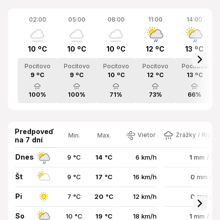
02:00
05:00
08:00
11:00
14:00
10 ºC
10 ºC
10 ºC
12 ºC
13 ºC
Pocitovo
Pocitovo
Pocitovo
Pocitovo
Pocitovo
9 ºC
9 ºC
10 ºC
12 ºC
13 ºC
100%
100%
71%
73%
66%
Predpoveď
Vietor
Zrážky / Rizik
Min.
Max.
na 7 dní
Dnes
9 °C
14 °C
6 km/h
1 mm / 8
Št
9 °C
17 °C
16 km/h
0 mm / 
Pi
7 °C
20 °C
12 km/h
0 mm / 
So
10 °C
19 °C
18 km/h
1 mm / 8