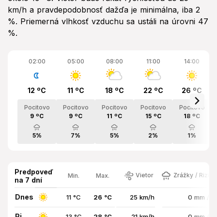
km/h a pravdepodobnosť dažďa je minimálna, iba 2
%. Priemerná vlhkosť vzduchu sa ustáli na úrovni 47
%.
02:00
05:00
08:00
11:00
14:00
12 ºC
11 ºC
18 ºC
22 ºC
26 ºC
Pocitovo
Pocitovo
Pocitovo
Pocitovo
Pocitovo
9 ºC
9 ºC
11 ºC
15 ºC
18 ºC
5%
7%
5%
2%
1%
Predpoveď
Vietor
Zrážky / Rizik
Min.
Max.
na 7 dní
Dnes
11 °C
26 °C
25 km/h
0 mm / 
Pi
13 °C
28 °C
21 km/h
0 mm / 