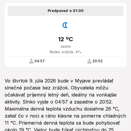
Predpoveď o 01:00
12 ºC
Jasno
Riziko zrážok: 4%
04:57
20:52
Vo štvrtok 9. júla 2026 bude v Myjave prevládať
slnečné počasie bez zrážok. Obyvatelia môžu
očakávať príjemný letný deň, ideálny na vonkajšie
aktivity. Slnko vyjde o 04:57 a zapadne o 20:52.
Maximálna denná teplota vzduchu dosiahne 26 °C,
zatiaľ čo v noci a ráno klesne na pomerne chladných
11 °C. Priemerná denná teplota sa bude pohybovať
okolo 19 °C. Vietor bude fúkať rýchlosťou do 25