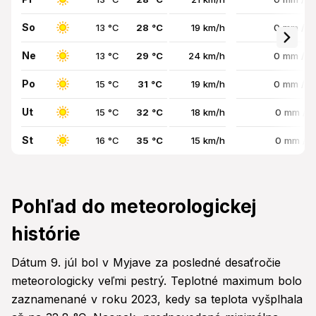
So
13 °C
28 °C
19 km/h
0 mm / 
Ne
13 °C
29 °C
24 km/h
0 mm / 
Po
15 °C
31 °C
19 km/h
0 mm / 
Ut
15 °C
32 °C
18 km/h
0 mm / 
St
16 °C
35 °C
15 km/h
0 mm / 
Pohľad do meteorologickej
histórie
Dátum 9. júl bol v Myjave za posledné desaťročie
meteorologicky veľmi pestrý. Teplotné maximum bolo
zaznamenané v roku 2023, kedy sa teplota vyšplhala