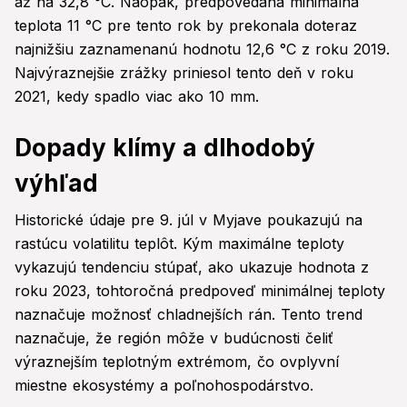
až na 32,8 °C. Naopak, predpovedaná minimálna
teplota 11 °C pre tento rok by prekonala doteraz
najnižšiu zaznamenanú hodnotu 12,6 °C z roku 2019.
Najvýraznejšie zrážky priniesol tento deň v roku
2021, kedy spadlo viac ako 10 mm.
Dopady klímy a dlhodobý
výhľad
Historické údaje pre 9. júl v Myjave poukazujú na
rastúcu volatilitu teplôt. Kým maximálne teploty
vykazujú tendenciu stúpať, ako ukazuje hodnota z
roku 2023, tohtoročná predpoveď minimálnej teploty
naznačuje možnosť chladnejších rán. Tento trend
naznačuje, že región môže v budúcnosti čeliť
výraznejším teplotným extrémom, čo ovplyvní
miestne ekosystémy a poľnohospodárstvo.