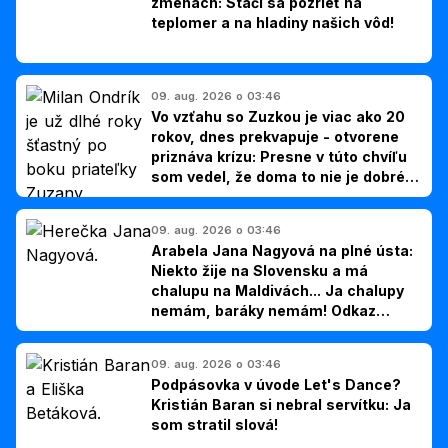
zmenách: Stačí sa pozrieť na
teplomer a na hladiny našich vôd!
09. aug. 2026 o 03:46
Vo vzťahu so Zuzkou je viac ako 20
rokov, dnes prekvapuje - otvorene
priznáva krízu: Presne v túto chvíľu
som vedel, že doma to nie je dobré,
hovorí Milan Ondrík
09. aug. 2026 o 03:46
Arabela Jana Nagyová na plné ústa:
Niekto žije na Slovensku a má
chalupu na Maldivách... Ja chalupy
nemám, baráky nemám! Odkaz
Slovákom
09. aug. 2026 o 03:46
Podpásovka v úvode Let's Dance?
Kristián Baran si nebral servítku: Ja
som stratil slová!