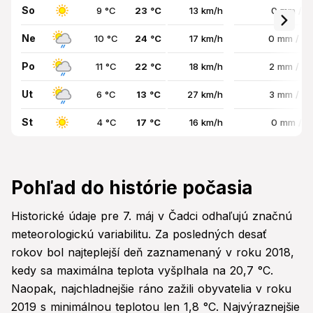
So
9 °C
23 °C
13 km/h
0 mm / 
Ne
10 °C
24 °C
17 km/h
0 mm / 8
Po
11 °C
22 °C
18 km/h
2 mm / 8
Ut
6 °C
13 °C
27 km/h
3 mm / 7
St
4 °C
17 °C
16 km/h
0 mm / 
Pohľad do histórie počasia
Historické údaje pre 7. máj v Čadci odhaľujú značnú
meteorologickú variabilitu. Za posledných desať
rokov bol najteplejší deň zaznamenaný v roku 2018,
kedy sa maximálna teplota vyšplhala na 20,7 °C.
Naopak, najchladnejšie ráno zažili obyvatelia v roku
2019 s minimálnou teplotou len 1,8 °C. Najvýraznejšie