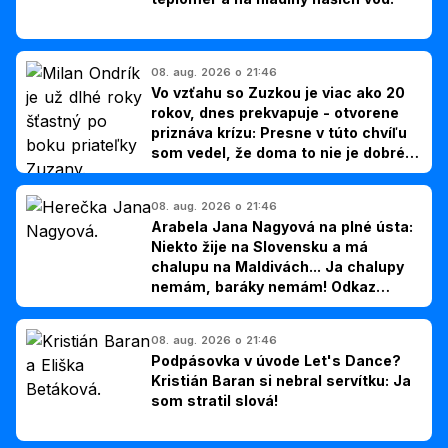
08. aug. 2026 o 21:46
Vo vzťahu so Zuzkou je viac ako 20
rokov, dnes prekvapuje - otvorene
priznáva krízu: Presne v túto chvíľu
som vedel, že doma to nie je dobré,
hovorí Milan Ondrík
08. aug. 2026 o 21:46
Arabela Jana Nagyová na plné ústa:
Niekto žije na Slovensku a má
chalupu na Maldivách... Ja chalupy
nemám, baráky nemám! Odkaz
Slovákom
08. aug. 2026 o 21:46
Podpásovka v úvode Let's Dance?
Kristián Baran si nebral servítku: Ja
som stratil slová!