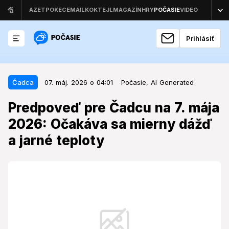
Prihlásiť
07. máj. 2026 o 04:01
Čadca
Čadca
07. máj. 2026 o 04:01
Počasie,
AI Generated
Predpoveď pre Čadcu na 7. mája
Predpoveď pre Čadcu na 7. mája
2026: Očakáva sa mierny dážď a
2026: Očakáva sa mierny dážď
jarné teploty
a jarné teploty
Štvrtkové počasie v Čadci sa bude niesť v znamení
vyššej pravdepodobnosti zrážok, čo môže ovplyvniť
denné aktivity v regióne.