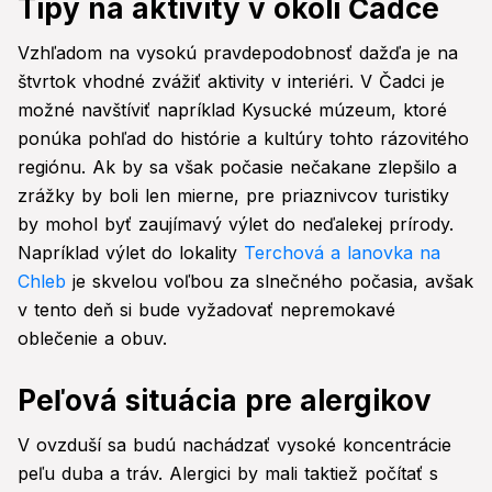
Tipy na aktivity v okolí Čadce
Vzhľadom na vysokú pravdepodobnosť dažďa je na
štvrtok vhodné zvážiť aktivity v interiéri. V Čadci je
možné navštíviť napríklad Kysucké múzeum, ktoré
ponúka pohľad do histórie a kultúry tohto rázovitého
regiónu. Ak by sa však počasie nečakane zlepšilo a
zrážky by boli len mierne, pre priaznivcov turistiky
by mohol byť zaujímavý výlet do neďalekej prírody.
Napríklad výlet do lokality
Terchová a lanovka na
Chleb
je skvelou voľbou za slnečného počasia, avšak
v tento deň si bude vyžadovať nepremokavé
oblečenie a obuv.
Peľová situácia pre alergikov
V ovzduší sa budú nachádzať vysoké koncentrácie
peľu duba a tráv. Alergici by mali taktiež počítať s