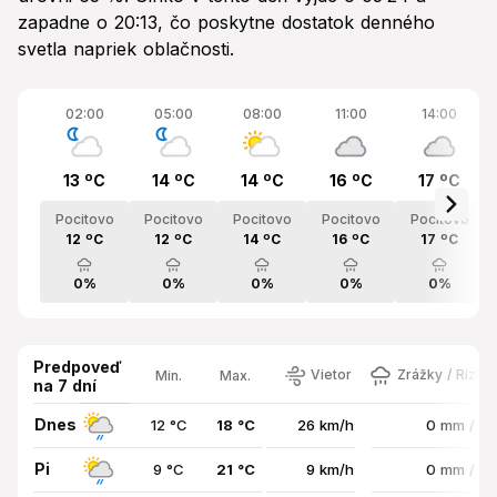
zapadne o 20:13, čo poskytne dostatok denného
svetla napriek oblačnosti.
02:00
05:00
08:00
11:00
14:00
13 ºC
14 ºC
14 ºC
16 ºC
17 ºC
Pocitovo
Pocitovo
Pocitovo
Pocitovo
Pocitovo
12 ºC
12 ºC
14 ºC
16 ºC
17 ºC
0%
0%
0%
0%
0%
Predpoveď
Vietor
Zrážky / Rizik
Min.
Max.
na 7 dní
Dnes
12 °C
18 °C
26 km/h
0 mm / 7
Pi
9 °C
21 °C
9 km/h
0 mm / 8