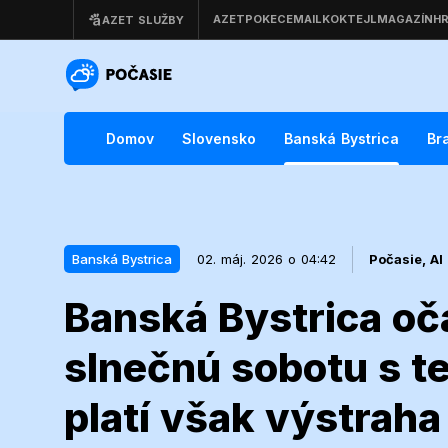
Domov
Slovensko
Banská Bystrica
Br
Banská Bystrica
02. máj. 2026 o 04:42
Počasie,
AI
Banská Bystrica oč
02. máj. 2026 o 04:42
Banská Bystrica
slnečnú sobotu s te
Banská Bystr
platí však výstraha