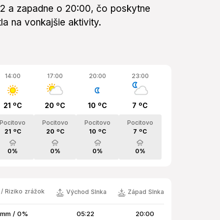
22 a zapadne o 20:00, čo poskytne
a na vonkajšie aktivity.
14:00
17:00
20:00
23:00
21 ºC
20 ºC
10 ºC
7 ºC
Pocitovo
Pocitovo
Pocitovo
Pocitovo
21 ºC
20 ºC
10 ºC
7 ºC
0%
0%
0%
0%
/ Riziko zrážok
Východ Slnka
Západ Slnka
 mm / 0%
05:22
20:00