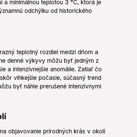
a minimálnou teplotou 3 °C, ktorá je
významnú odchýlku od historického
razný teplotný rozdiel medzi dňom a
mne denné výkyvy môžu byť jedným z
ie a intenzívnejšie anomálie. Zatiaľ čo
 skôr vlhkejšie počasie, súčasný trend
ôžu byť náhle prerušené intenzívnymi
lí
 na objavovanie prírodných krás v okolí