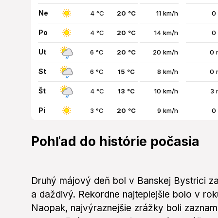
Ne
4 °C
20 °C
11 km/h
0
Po
4 °C
20 °C
14 km/h
0
Ut
6 °C
20 °C
20 km/h
0 
St
6 °C
15 °C
8 km/h
0 
Št
4 °C
13 °C
10 km/h
3 
Pi
3 °C
20 °C
9 km/h
0
Pohľad do histórie počasia
Druhý májový deň bol v Banskej Bystrici z
a daždivý. Rekordne najteplejšie bolo v rok
Naopak, najvýraznejšie zrážky boli zaznam