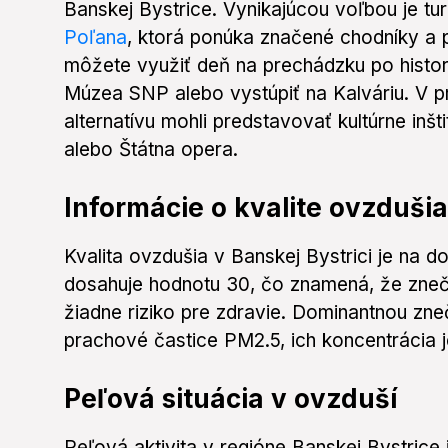
Banskej Bystrice. Vynikajúcou voľbou je turi
Poľana
, ktorá ponúka značené chodníky a
môžete využiť deň na prechádzku po histor
Múzea SNP alebo vystúpiť na Kalváriu. V p
alternatívu mohli predstavovať kultúrne inšt
alebo Štátna opera.
Informácie o kvalite ovzdušia
Kvalita ovzdušia v Banskej Bystrici je na do
dosahuje hodnotu 30, čo znamená, že zneči
žiadne riziko pre zdravie. Dominantnou zne
prachové častice PM2.5, ich koncentrácia j
Peľová situácia v ovzduší
Peľová aktivita v regióne Banskej Bystrice 