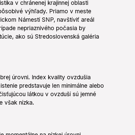
stika v chránenej krajinnej oblasti
 pôsobivé výhľady. Priamo v meste
ickom Námestí SNP, navštíviť areál
rípade nepriaznivého počasia by
itúcie, ako sú Stredoslovenská galéria
brej úrovni. Index kvality ovzdušia
stenie predstavuje len minimálne alebo
čisťujúcou látkou v ovzduší sú jemné
e však nízka.
je momentálne na nízkej úrovni.