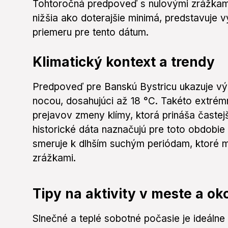
Tohtoročná predpoveď s nulovými zrážkami 
nižšia ako doterajšie minimá, predstavuje 
priemeru pre tento dátum.
Klimatický kontext a trendy
Predpoveď pre Banskú Bystricu ukazuje vý
nocou, dosahujúci až 18 °C. Takéto extré
prejavov zmeny klímy, ktorá prináša častejš
historické dáta naznačujú pre toto obdobie
smeruje k dlhším suchým periódam, ktoré m
zrážkami.
Tipy na aktivity v meste a oko
Slnečné a teplé sobotné počasie je ideálne