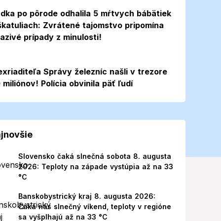
dka po pôrode odhalila 5 mŕtvych bábätiek
škatuliach: Zvrátené tajomstvo pripomína
azivé prípady z minulosti!
exriaditeľa Správy železníc našli v trezore
 miliónov! Polícia obvinila päť ľudí
jnovšie
Slovensko čaká slnečná sobota 8. augusta
2026: Teploty na západe vystúpia až na 33
°C
Banskobystrický kraj 8. augusta 2026:
Čaká nás slnečný víkend, teploty v regióne
sa vyšplhajú až na 33 °C