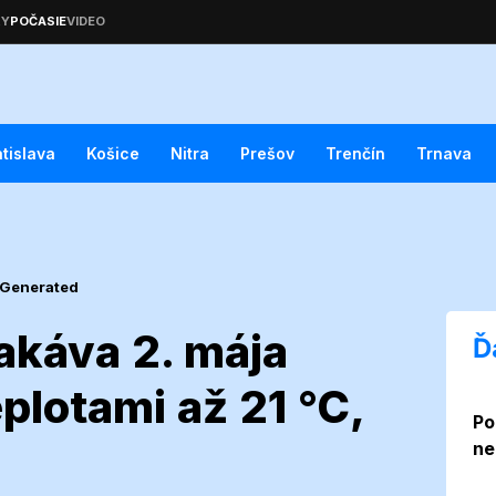
atislava
Košice
Nitra
Prešov
Trenčín
Trnava
 Generated
akáva 2. mája
Ď
plotami až 21 °C,
Po
ica očakáva 2.
ne