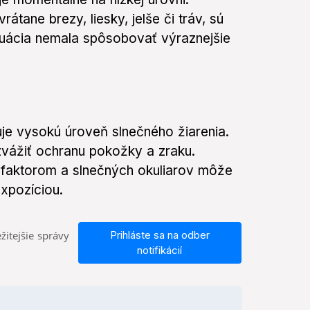
átane brezy, liesky, jelše či tráv, sú
ituácia nemala spôsobovať výraznejšie
je vysokú úroveň slnečného žiarenia.
zvážiť ochranu pokožky a zraku.
faktorom a slnečných okuliarov môže
xpozíciou.
žitejšie správy
Prihláste sa na odber
notifikácií