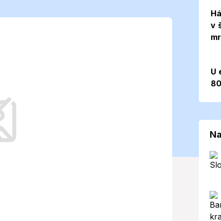
 sobotu s
Há
v 
mr
1 °C, platí však
U 
80
jový víkend do Banskej Bystrice výrazné
výstrahy meteorológov nabádajú k
Na