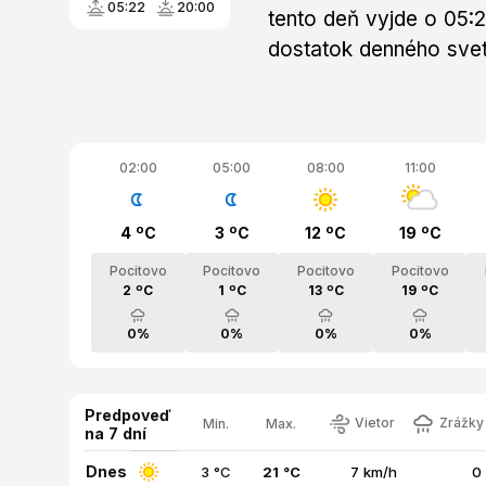
05:22
20:00
tento deň vyjde o 05:
dostatok denného svetl
02:00
05:00
08:00
11:00
4 ºC
3 ºC
12 ºC
19 ºC
Pocitovo
Pocitovo
Pocitovo
Pocitovo
2 ºC
1 ºC
13 ºC
19 ºC
0%
0%
0%
0%
Predpoveď
Vietor
Zrážky 
Min.
Max.
na 7 dní
Dnes
3 °C
21 °C
7 km/h
0