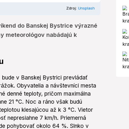
Zdroj:
Unsplash
víkend do Banskej Bystrice výrazné
ahy meteorológov nabádajú k
u
 bude v Banskej Bystrici prevládať
rážok. Obyvatelia a návštevníci mesta
é denné teploty, pričom maximálna
hne 21 °C. Noc a ráno však budú
teplotou klesajúcou až k 3 °C. Vietor
osť nepresiahne 7 km/h. Priemerná
ude pohybovať okolo 64 %. Slnko v