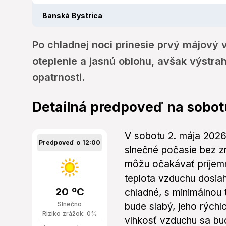
Banská Bystrica
Po chladnej noci prinesie prvý májový 
oteplenie a jasnú oblohu, avšak výstr
opatrnosti.
Detailná predpoveď na sobot
V sobotu 2. mája 2026
Predpoveď o 12:00
slnečné počasie bez z
môžu očakávať príjemn
teplota vzduchu dosia
20 ºC
chladné, s minimálnou 
Slnečno
bude slabý, jeho rýchl
Riziko zrážok: 0%
vlhkosť vzduchu sa b