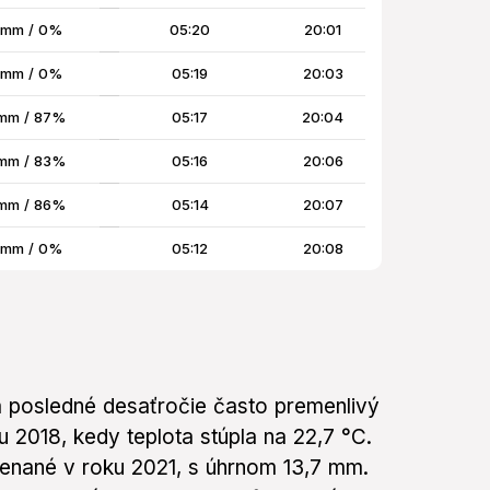
 mm / 0%
05:20
20:01
 mm / 0%
05:19
20:03
mm / 87%
05:17
20:04
mm / 83%
05:16
20:06
mm / 86%
05:14
20:07
 mm / 0%
05:12
20:08
a posledné desaťročie často premenlivý
u 2018, kedy teplota stúpla na 22,7 °C.
enané v roku 2021, s úhrnom 13,7 mm.