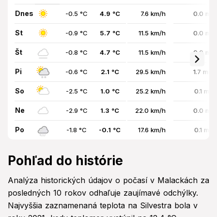
Dnes
-0.5 °C
4.9 °C
7.6 km/h
0.0 mm
St
-0.9 °C
5.7 °C
11.5 km/h
0.0 mm
Št
-0.8 °C
4.7 °C
11.5 km/h
0.0 mm
Pi
-0.6 °C
2.1 °C
29.5 km/h
1.7 mm 
So
-2.5 °C
1.0 °C
25.2 km/h
0.1 mm
Ne
-2.9 °C
1.3 °C
22.0 km/h
0.0 mm
Po
-1.8 °C
-0.1 °C
17.6 km/h
0.1 mm
Pohľad do histórie
Analýza historických údajov o počasí v Malackách za
posledných 10 rokov odhaľuje zaujímavé odchýlky.
Najvyššia zaznamenaná teplota na Silvestra bola v