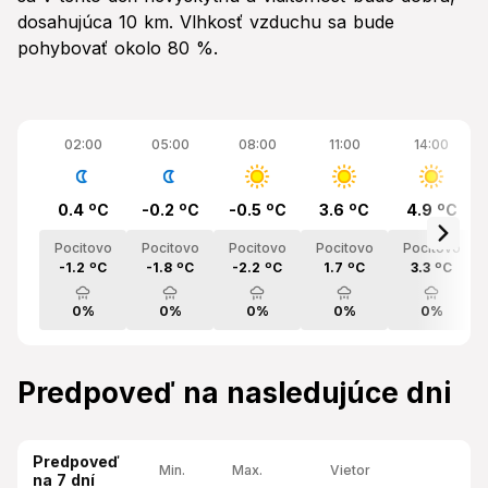
dosahujúca 10 km. Vlhkosť vzduchu sa bude
pohybovať okolo 80 %.
02:00
05:00
08:00
11:00
14:00
0.4 ºC
-0.2 ºC
-0.5 ºC
3.6 ºC
4.9 ºC
Pocitovo
Pocitovo
Pocitovo
Pocitovo
Pocitovo
-1.2 ºC
-1.8 ºC
-2.2 ºC
1.7 ºC
3.3 ºC
0%
0%
0%
0%
0%
Predpoveď na nasledujúce dni
Predpoveď
Min.
Max.
Vietor
na 7 dní