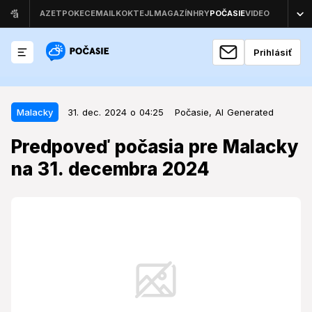
Prihlásiť
31. dec. 2024 o 04:25
Malacky
Malacky
31. dec. 2024 o 04:25
Počasie,
AI Generated
Predpoveď počasia pre Malacky
Predpoveď počasia pre Malacky
na 31. decembra 2024
na 31. decembra 2024
Posledný deň roka 2024 prinesie do Malaciek
stabilné počasie s príjemnými teplotami.