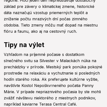
regióne. Hoci jeden deň nepredstavuje dostatočný
základ pre závery o klimatickej zmene, historické
dáta naznačujú vzostup priemerných teplôt a
zníženie počtu mrazivých dní počas zimného
obdobia. Tieto zmeny môžu mať dopad na miestnu
flóru a faunu, ako aj na cestovný ruch.
Tipy na výlet
Vzhľadom na príjemné počasie s dostatkom
slnečného svitu sa Silvester v Malackách núka na
prechádzky v prírode. Mestský park ponúka pokojné
prostredie na relaxáciu a vychutnanie si posledných
hodín starého roka. Ak preferujete kultúrne vyžitie,
navštívte Kostol Nepoškvrneného počatia Panny
Márie. V prípade nepriaznivého počasia by ste mohli
zvážiť návštevu niektorého z miestnych podnikov,
napríklad kaviarne Terasa Central Café.