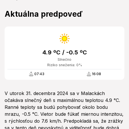
Aktuálna predpoveď
4.9 ºC / -0.5 ºC
Slnečno
Riziko sneženia: 0%
07:43
16:08
V utorok 31. decembra 2024 sa v Malackách
očakáva slnečný deň s maximálnou teplotou 4.9 °C.
Ranné teploty sa budú pohybovať okolo bodu
mrazu, -0.5 °C. Vietor bude fúkať miernou intenzitou,
s rýchlosťou do 7.6 km/h. Predpokladá sa, že zrážky
sa v tento deň nevyskytnú a viditeľnosť bude dobrá,