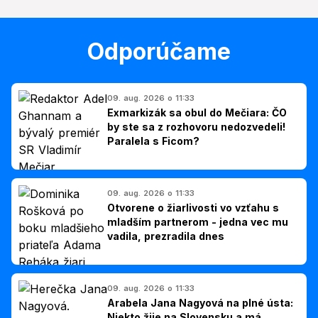
Odporúčame
09. aug. 2026 o 11:33
Exmarkizák sa obul do Mečiara: ČO
by ste sa z rozhovoru nedozvedeli!
Paralela s Ficom?
09. aug. 2026 o 11:33
Otvorene o žiarlivosti vo vzťahu s
mladším partnerom - jedna vec mu
vadila, prezradila dnes
09. aug. 2026 o 11:33
Arabela Jana Nagyová na plné ústa:
Niekto žije na Slovensku a má