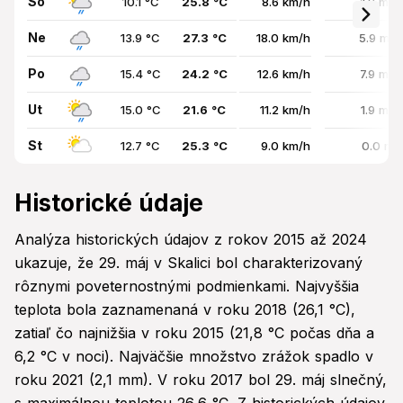
So
10.1 °C
25.8 °C
8.6 km/h
1.8 mm
Ne
13.9 °C
27.3 °C
18.0 km/h
5.9 mm
Po
15.4 °C
24.2 °C
12.6 km/h
7.9 mm
Ut
15.0 °C
21.6 °C
11.2 km/h
1.9 mm
St
12.7 °C
25.3 °C
9.0 km/h
0.0 mm
Historické údaje
Analýza historických údajov z rokov 2015 až 2024
ukazuje, že 29. máj v Skalici bol charakterizovaný
rôznymi poveternostnými podmienkami. Najvyššia
teplota bola zaznamenaná v roku 2018 (26,1 °C),
zatiaľ čo najnižšia v roku 2015 (21,8 °C počas dňa a
6,2 °C v noci). Najväčšie množstvo zrážok spadlo v
roku 2021 (2,1 mm). V roku 2017 bol 29. máj slnečný,