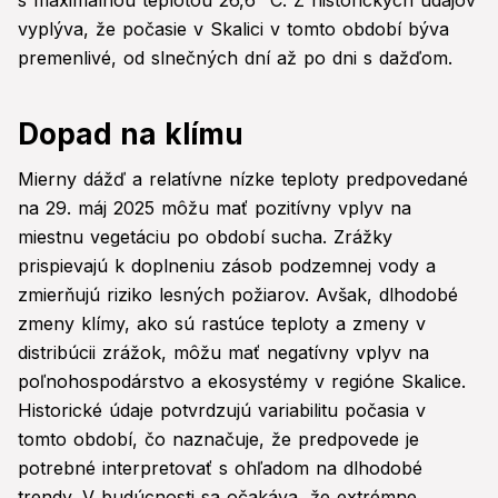
s maximálnou teplotou 26,6 °C. Z historických údajov
vyplýva, že počasie v Skalici v tomto období býva
premenlivé, od slnečných dní až po dni s dažďom.
Dopad na klímu
Mierny dážď a relatívne nízke teploty predpovedané
na 29. máj 2025 môžu mať pozitívny vplyv na
miestnu vegetáciu po období sucha. Zrážky
prispievajú k doplneniu zásob podzemnej vody a
zmierňujú riziko lesných požiarov. Avšak, dlhodobé
zmeny klímy, ako sú rastúce teploty a zmeny v
distribúcii zrážok, môžu mať negatívny vplyv na
poľnohospodárstvo a ekosystémy v regióne Skalice.
Historické údaje potvrdzujú variabilitu počasia v
tomto období, čo naznačuje, že predpovede je
potrebné interpretovať s ohľadom na dlhodobé
trendy. V budúcnosti sa očakáva, že extrémne