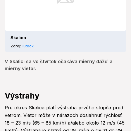
Skalica
Zdroj:
iStock
V Skalici sa vo štvrtok očakáva mierny dážď a
mierny vietor.
Výstrahy
Pre okres Skalica platí výstraha prvého stupňa pred
vetrom. Vietor môže v nárazoch dosiahnuť rýchlosť
18 – 23 m/s (65 – 85 km/h) a/alebo okolo 12 m/s (45
km/h). Výstraha je platná od 28. mája o 09:21 do 29.