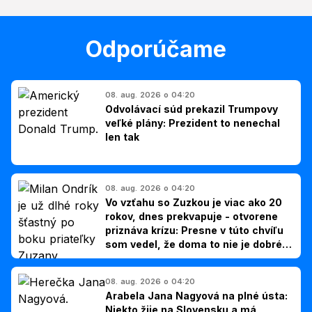
Odporúčame
08. aug. 2026 o 04:20
Odvolávací súd prekazil Trumpovy
veľké plány: Prezident to nenechal
len tak
08. aug. 2026 o 04:20
Vo vzťahu so Zuzkou je viac ako 20
rokov, dnes prekvapuje - otvorene
priznáva krízu: Presne v túto chvíľu
som vedel, že doma to nie je dobré,
hovorí Milan Ondrík
08. aug. 2026 o 04:20
Arabela Jana Nagyová na plné ústa:
Niekto žije na Slovensku a má