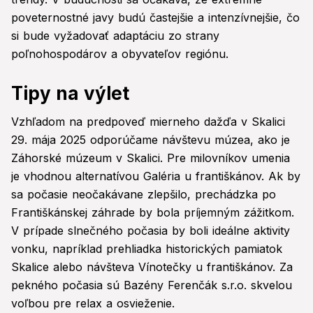
poveternostné javy budú častejšie a intenzívnejšie, čo
si bude vyžadovať adaptáciu zo strany
poľnohospodárov a obyvateľov regiónu.
Tipy na výlet
Vzhľadom na predpoveď mierneho dažďa v Skalici
29. mája 2025 odporúčame návštevu múzea, ako je
Záhorské múzeum v Skalici. Pre milovníkov umenia
je vhodnou alternatívou Galéria u františkánov. Ak by
sa počasie neočakávane zlepšilo, prechádzka po
Františkánskej záhrade by bola príjemným zážitkom.
V prípade slnečného počasia by boli ideálne aktivity
vonku, napríklad prehliadka historických pamiatok
Skalice alebo návšteva Vínotečky u františkánov. Za
pekného počasia sú Bazény Ferenčák s.r.o. skvelou
voľbou pre relax a osvieženie.