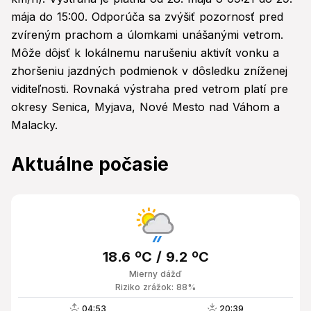
mája do 15:00. Odporúča sa zvýšiť pozornosť pred
zvíreným prachom a úlomkami unášanými vetrom.
Môže dôjsť k lokálnemu narušeniu aktivít vonku a
zhoršeniu jazdných podmienok v dôsledku zníženej
viditeľnosti. Rovnaká výstraha pred vetrom platí pre
okresy Senica, Myjava, Nové Mesto nad Váhom a
Malacky.
Aktuálne počasie
18.6 ºC / 9.2 ºC
Mierny dážď
Riziko zrážok: 88%
04:53
20:39