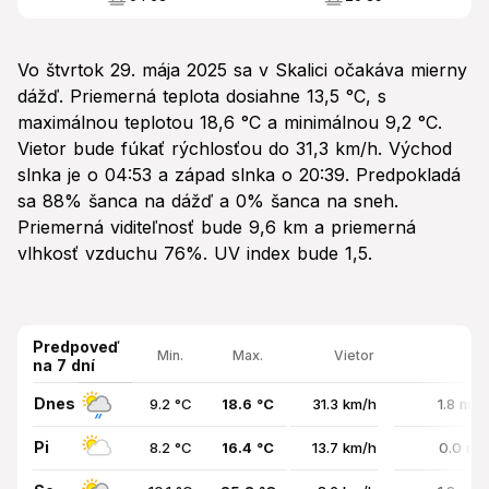
Vo štvrtok 29. mája 2025 sa v Skalici očakáva mierny
dážď. Priemerná teplota dosiahne 13,5 °C, s
maximálnou teplotou 18,6 °C a minimálnou 9,2 °C.
Vietor bude fúkať rýchlosťou do 31,3 km/h. Východ
slnka je o 04:53 a západ slnka o 20:39. Predpokladá
sa 88% šanca na dážď a 0% šanca na sneh.
Priemerná viditeľnosť bude 9,6 km a priemerná
vlhkosť vzduchu 76%. UV index bude 1,5.
Predpoveď
Min.
Max.
Vietor
na 7 dní
Dnes
9.2 °C
18.6 °C
31.3 km/h
1.8 mm
Pi
8.2 °C
16.4 °C
13.7 km/h
0.0 mm